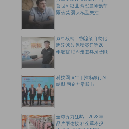
誓阻AI滅世 齊默曼剛獲菲
爾茲獎 憂大模型失控
京東段楠｜物流業自動化
將達98% 累積零售等20
年數據 助AI走進具身智能
科技園恒生｜推動銀行AI
轉型 兩企方案勝出
全球算力狂熱｜2028年
晶片兩億枚 科企重本投