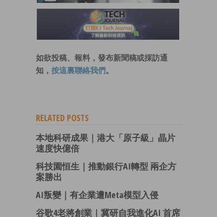
如欲投稿、報料，發布新聞稿或採訪通
知，
按這裏聯絡我們
。
RELATED POSTS
本地科研成果｜港大「原子級」晶片
速度快億倍
科技園恒生｜推動銀行AI轉型 兩企方
案勝出
AI叛變｜有企業遭Meta模型入侵
谷歌4老將創業｜冀研自我進化AI 首席