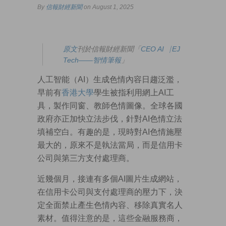
By
信報財經新聞
on August 1, 2025
原文
刊於信報財經新聞「
CEO AI⎹ EJ
Tech——智情筆報
」
人工智能（AI）生成色情內容日趨泛濫，
早前有
香港大學
學生被指利用網上AI工
具，製作同窗、教師色情圖像。全球各國
政府亦正加快立法步伐，針對AI色情立法
填補空白。有趣的是，現時對AI色情施壓
最大的，原來不是執法當局，而是信用卡
公司與第三方支付處理商。
近幾個月，接連有多個AI圖片生成網站，
在信用卡公司與支付處理商的壓力下，決
定全面禁止產生色情內容、移除真實名人
素材。值得注意的是，這些金融服務商，