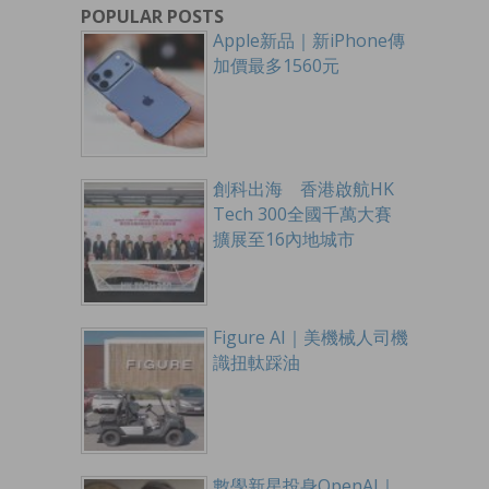
POPULAR POSTS
Apple新品｜新iPhone傳
加價最多1560元
創科出海 香港啟航HK
Tech 300全國千萬大賽
擴展至16內地城市
Figure AI｜美機械人司機
識扭軚踩油
數學新星投身OpenAI｜