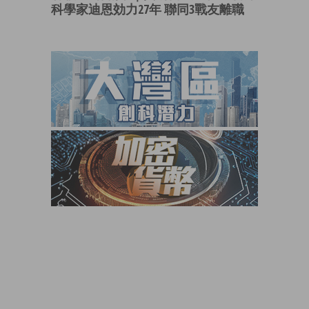
科學家迪恩効力27年 聯同3戰友離職