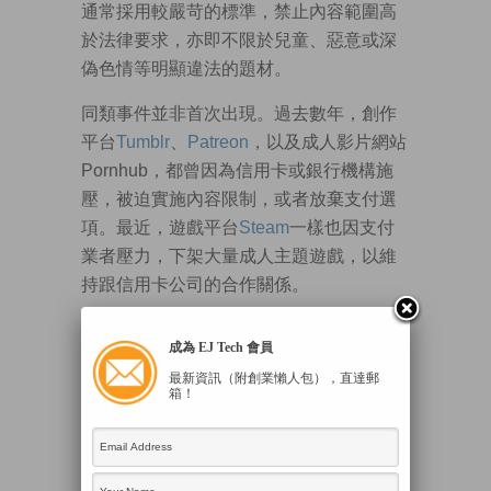
通常採用較嚴苛的標準，禁止內容範圍高
於法律要求，亦即不限於兒童、惡意或深
偽色情等明顯違法的題材。
同類事件並非首次出現。過去數年，創作
平台
Tumblr
、
Patreon
，以及成人影片網站
Pornhub，都曾因為信用卡或銀行機構施
壓，被迫實施內容限制，或者放棄支付選
項。最近，遊戲平台
Steam
一樣也因支付
業者壓力，下架大量成人主題遊戲，以維
持跟信用卡公司的合作關係。
信用卡公司與付費服務商的上述做法，其
成為 EJ Tech 會員
出發點本來無可非議，然而它們似乎卻會
最新資訊（附創業懶人包），直達郵
篩選施壓對象。
箱！