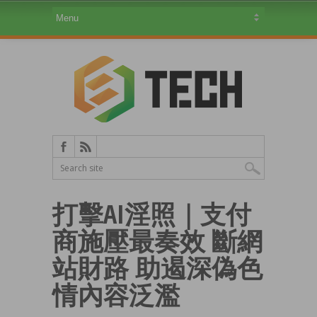
打擊AI淫照｜支付
商施壓最奏效 斷網
站財路 助遏深偽色
情內容泛濫