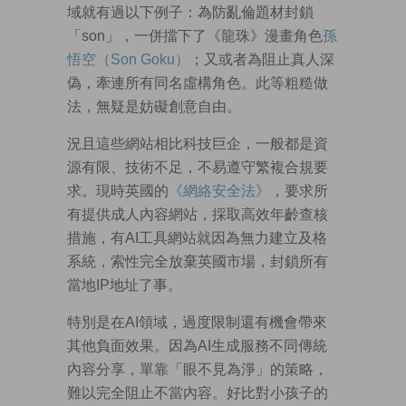
域就有過以下例子：為防亂倫題材封鎖
「son」，一併擋下了《龍珠》漫畫角色
孫
悟空（Son Goku）
；又或者為阻止真人深
偽，牽連所有同名虛構角色。此等粗糙做
法，無疑是妨礙創意自由。
況且這些網站相比科技巨企，一般都是資
源有限、技術不足，不易遵守繁複合規要
求。現時英國的
《網絡安全法》
，要求所
有提供成人內容網站，採取高效年齡查核
措施，有AI工具網站就因為無力建立及格
系統，索性完全放棄英國市場，封鎖所有
當地IP地址了事。
特別是在AI領域，過度限制還有機會帶來
其他負面效果。因為AI生成服務不同傳統
內容分享，單靠「眼不見為淨」的策略，
難以完全阻止不當內容。好比對小孩子的