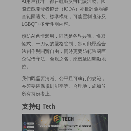
AI用戶社群，都在組織反對抗議活動。國
際遊戲開發者協會（IGDA）亦批評金融審
查範圍過大、標準模糊，可能壓制邊緣及
LGBQT+多元性別內容。
預防AI色情濫用，固然是各界共識，惟恐
慌式、一刀切的嚴格管制，卻可能壓縮合
法創作與閱覽自由，同時更要防範跨國巨
企假借守法、合規之名，乘機鞏固壟斷地
位。
我們既需要清晰、公平且可執行的規範，
亦須要確保規則能平等、合理地，施加於
所有持份者上。
支持EJ Tech