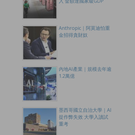
入 金額達國家級GDP
Anthropic｜阿莫迪怕重
金招得貪財奴
內地AI產業｜規模去年逾
1.2萬億
墨西哥國立自治大學｜AI
捉作弊失效 大學入讀試
重考