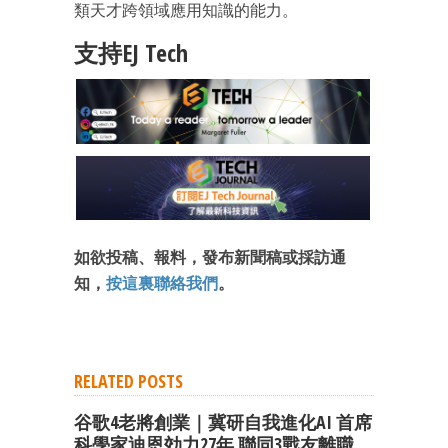
類天才跨領域應用知識的能力。
支持EJ Tech
如欲投稿、報料，發布新聞稿或採訪通
知，
按這裏聯絡我們
。
RELATED POSTS
谷歌4老將創業｜冀研自我進化AI 首席
科學家迪恩効力27年 聯同3戰友離職