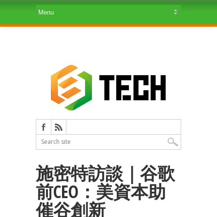
施密特訪談｜谷歌
前CEO：美資本助
催谷創新