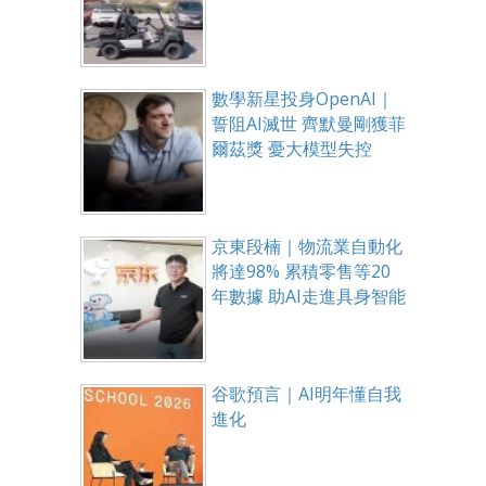
數學新星投身OpenAI｜
誓阻AI滅世 齊默曼剛獲菲
爾茲獎 憂大模型失控
京東段楠｜物流業自動化
將達98% 累積零售等20
年數據 助AI走進具身智能
谷歌預言｜AI明年懂自我
進化