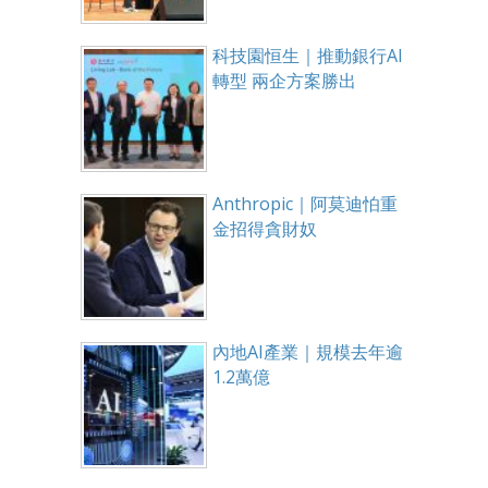
科技園恒生｜推動銀行AI
轉型 兩企方案勝出
Anthropic｜阿莫迪怕重
金招得貪財奴
內地AI產業｜規模去年逾
1.2萬億