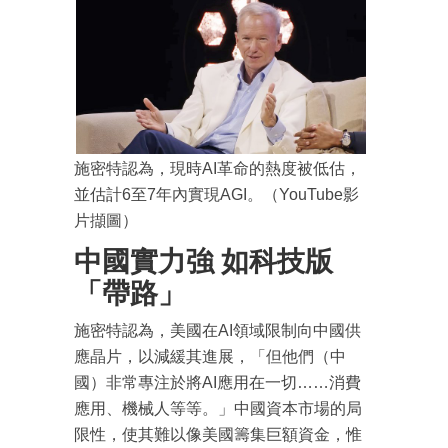
施密特認為，現時AI革命的熱度被低估，
並估計6至7年內實現AGI。（YouTube影
片擷圖）
中國實力強 如科技版
「帶路」
施密特認為，美國在AI領域限制向中國供
應晶片，以減緩其進展，「但他們（中
國）非常專注於將AI應用在一切……消費
應用、機械人等等。」中國資本市場的局
限性，使其難以像美國籌集巨額資金，惟