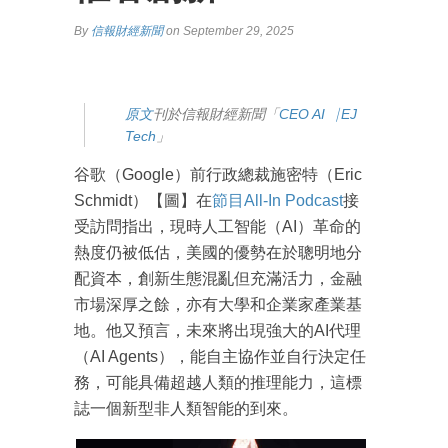
By
信報財經新聞
on September 29, 2025
原文
刊於信報財經新聞「
CEO AI⎹ EJ
Tech
」
谷歌（Google）前行政總裁施密特（Eric
Schmidt）【圖】在
節目All-In Podcast
接
受訪問指出，現時人工智能（AI）革命的
熱度仍被低估，美國的優勢在於聰明地分
配資本，創新生態混亂但充滿活力，金融
市場深厚之餘，亦有大學和企業家產業基
地。他又預言，未來將出現強大的AI代理
（AI Agents），能自主協作並自行決定任
務，可能具備超越人類的推理能力，這標
誌一個新型非人類智能的到來。