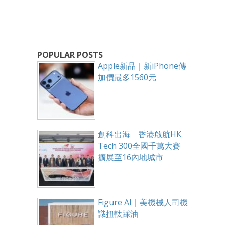
POPULAR POSTS
Apple新品｜新iPhone傳
加價最多1560元
創科出海 香港啟航HK
Tech 300全國千萬大賽
擴展至16內地城市
Figure AI｜美機械人司機
識扭軚踩油