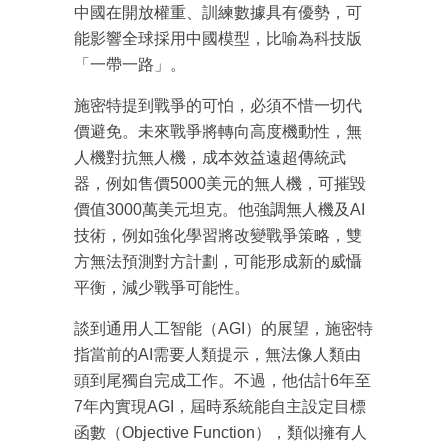
中國在開放權重、訓練數據具有優勢，可
能影響全球採用中國模型，比喻為科技版
「一帶一路」。
施密特提到戰爭的可怕，必須不惜一切代
價避免。未來戰爭將轉向高度機動性，無
人機對抗無人機，成本效益遠超傳統武
器，例如售價5000美元的無人機，可摧毀
成為 EJ Tech 會員
價值3000萬美元坦克。他強調無人機及AI
最新資訊（附創業懶人包）
技術，例如強化學習將改變戰爭策略，雙
箱！
方無法預測對方計劃，可能形成新的威懾
平衡，減少戰爭可能性。
談到通用人工智能（AGI）的展望，施密特
指當前的AI需要人類提示，無法像人類由
頭到尾獨自完成工作。不過，他估計6年至
7年內實現AGI，屆時系統能自主設定目標
函數（Objective Function），類似擁有人