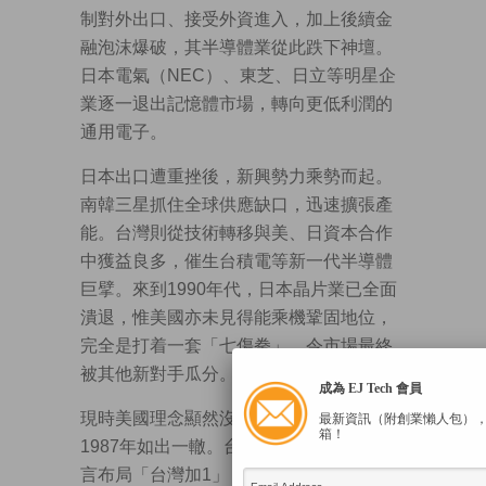
制對外出口、接受外資進入，加上後續金
融泡沫爆破，其半導體業從此跌下神壇。
日本電氣（NEC）、東芝、日立等明星企
業逐一退出記憶體市場，轉向更低利潤的
通用電子。
日本出口遭重挫後，新興勢力乘勢而起。
南韓三星抓住全球供應缺口，迅速擴張產
能。台灣則從技術轉移與美、日資本合作
中獲益良多，催生台積電等新一代半導體
巨擘。來到1990年代，日本晶片業已全面
潰退，惟美國亦未見得能乘機鞏固地位，
完全是打着一套「七傷拳」，令市場最終
被其他新對手瓜分。
成為 EJ Tech 會員
現時美國理念顯然沒「與時並進」，跟
最新資訊（附創業懶人包）
箱！
1987年如出一轍。台灣領導人賴清德已明
言布局「台灣加1」，台積電、鴻海等台灣