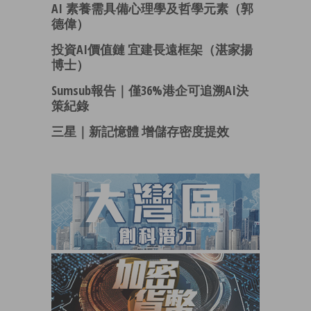
AI 素養需具備心理學及哲學元素（郭
德偉）
投資AI價值鏈 宜建長遠框架（湛家揚
博士）
Sumsub報告｜僅36%港企可追溯AI決
策紀錄
三星｜新記憶體 增儲存密度提效