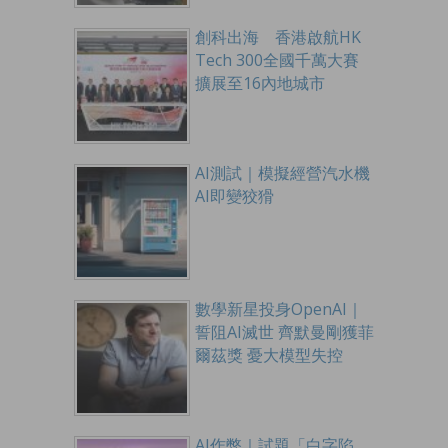
創科出海 香港啟航HK
Tech 300全國千萬大賽
擴展至16內地城市
AI測試｜模擬經營汽水機
AI即變狡猾
數學新星投身OpenAI｜
誓阻AI滅世 齊默曼剛獲菲
爾茲獎 憂大模型失控
AI作弊｜試題「白字陷