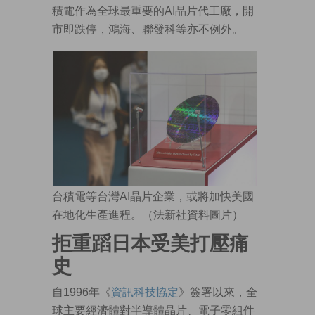
積電作為全球最重要的AI晶片代工廠，開
市即跌停，鴻海、聯發科等亦不例外。
台積電等台灣AI晶片企業，或將加快美國
在地化生產進程。（法新社資料圖片）
拒重蹈日本受美打壓痛
史
自1996年《
資訊科技協定
》簽署以來，全
球主要經濟體對半導體晶片、電子零組件