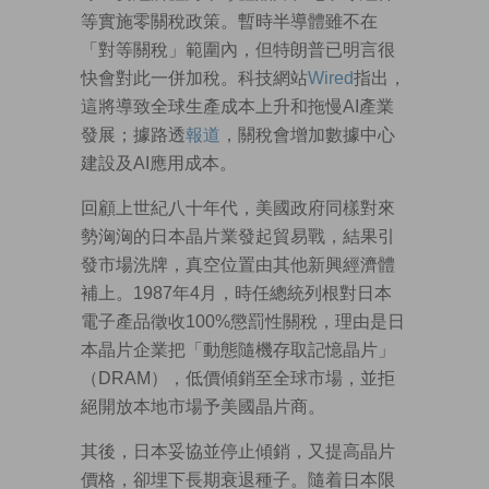
等實施零關稅政策。暫時半導體雖不在
「對等關稅」範圍內，但特朗普已明言很
快會對此一併加稅。科技網站
Wired
指出，
這將導致全球生產成本上升和拖慢AI產業
發展；據路透
報道
，關稅會增加數據中心
建設及AI應用成本。
回顧上世紀八十年代，美國政府同樣對來
勢洶洶的日本晶片業發起貿易戰，結果引
發市場洗牌，真空位置由其他新興經濟體
補上。1987年4月，時任總統列根對日本
電子產品徵收100%懲罰性關稅，理由是日
本晶片企業把「動態隨機存取記憶晶片」
（DRAM），低價傾銷至全球市場，並拒
絕開放本地市場予美國晶片商。
其後，日本妥協並停止傾銷，又提高晶片
價格，卻埋下長期衰退種子。隨着日本限