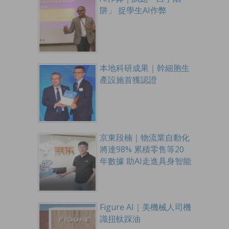
阱」 捉學生AI作弊
本地科研成果｜幹細胞生
產設施首獲認證
京東段楠｜物流業自動化
將達98% 累積零售等20
年數據 助AI走進具身智能
Figure AI｜美機械人司機
識扭軚踩油