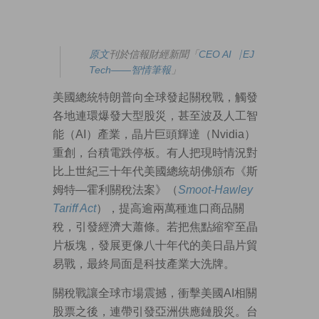
原文
刊於信報財經新聞「
CEO AI⎹ EJ
Tech——智情筆報
」
美國總統特朗普向全球發起關稅戰，觸發
各地連環爆發大型股災，甚至波及人工智
能（AI）產業，晶片巨頭輝達（Nvidia）
重創，台積電跌停板。有人把現時情況對
比上世紀三十年代美國總統胡佛頒布《斯
姆特—霍利關稅法案》（
Smoot-Hawley
Tariff Act
），提高逾兩萬種進口商品關
稅，引發經濟大蕭條。若把焦點縮窄至晶
片板塊，發展更像八十年代的美日晶片貿
易戰，最終局面是科技產業大洗牌。
關稅戰讓全球市場震撼，衝擊美國AI相關
股票之後，連帶引發亞洲供應鏈股災。台