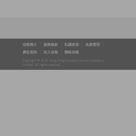
信報簡介
服務條款
私隱政策
免責聲明
廣告查詢
加入信報
聯絡信報
Copyright © 2026 Hong Kong Economic Journal Company
Limited. All rights reserved.