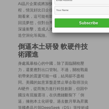
AI晶片企業或將加快美國在地化生產進
程，情況好比日企往昔被迫赴美建廠。短
期看來，這可能有助於美國實現晶片製造
回流夢想，但對台灣本土產業結構勢產生
深遠衝擊，造成人才外流、產線轉移、製
造空洞化等風險。
倒逼本土研發 軟硬件技
術躍進
身處風暴核心的中國，除了面臨關稅壓
力，還要應對出口管制。不過，關稅戰最
初帶來的震盪可能一樣，結局卻不盡相
同。美國的如意算盤是禁止華企取得頂尖
AI硬件，從而無力進行科技創新，但因中
國沒有屈服選項，在供應鏈斷裂下「倒
逼」擁抱本土化研發。過去數月華為昇騰
等國產晶片與DeepSeek（DS）等技術成