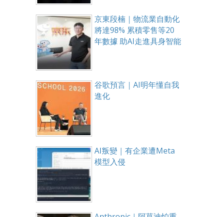
京東段楠｜物流業自動化
將達98% 累積零售等20
年數據 助AI走進具身智能
谷歌預言｜AI明年懂自我
進化
AI叛變｜有企業遭Meta
模型入侵
Anthropic｜阿莫迪怕重