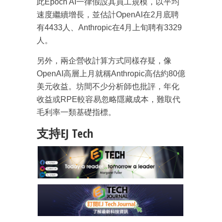
此Epoch AI一律假設其員工規模，以平均
速度繼續增長，並估計OpenAI在2月底聘
有4433人、Anthropic在4月上旬聘有3329
人。
另外，兩企營收計算方式同樣存疑，像
成為 EJ Tech 會員
OpenAI高層上月就稱Anthropic高估約80億
最新資訊（附創業懶人包）
美元收益。坊間不少分析師也批評，年化
箱！
收益或RPE較容易忽略隱藏成本，難取代
毛利率一類基礎指標。
支持EJ Tech