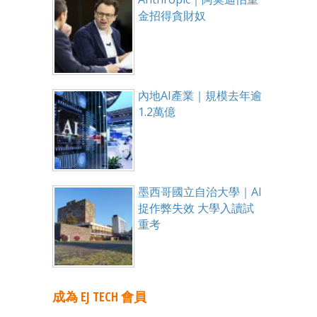
金招得貪財奴
內地AI產業｜規模去年逾
1.2萬億
墨西哥國立自治大學｜AI
捉作弊失效 大學入讀試
重考
成為 EJ TECH 會員