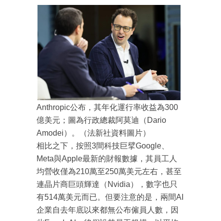
Anthropic公布，其年化運行率收益為300
億美元；圖為行政總裁阿莫迪（Dario
Amodei）。（法新社資料圖片）
相比之下，按照3間科技巨擘Google、
Meta與Apple最新的財報數據，其員工人
均營收僅為210萬至250萬美元左右，甚至
連晶片商巨頭輝達（Nvidia），數字也只
有514萬美元而已。但要注意的是，兩間AI
企業自去年底以來都無公布僱員人數，因