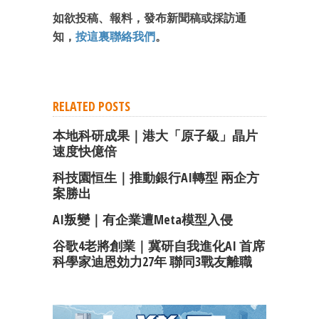
如欲投稿、報料，發布新聞稿或採訪通
知，
按這裏聯絡我們
。
RELATED POSTS
本地科研成果｜港大「原子級」晶片
速度快億倍
科技園恒生｜推動銀行AI轉型 兩企方
案勝出
AI叛變｜有企業遭Meta模型入侵
谷歌4老將創業｜冀研自我進化AI 首席
科學家迪恩効力27年 聯同3戰友離職