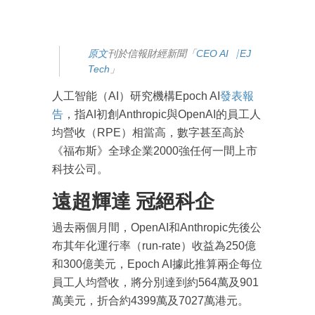
原文
刊於信報財經新聞「
CEO AI⎹ EJ
Tech
」
人工智能（AI）研究機構Epoch AI
發表報
告
，指AI初創Anthropic與OpenAI的員工人
均營收（RPE）相當高，數字甚至高於
《福布斯》全球企業2000強任何一間上市
科技公司。
遠超輝達 冠絕科企
過去兩個月間，OpenAI和Anthropic先後公
布其年化運行率（run-rate）收益為250億
和300億美元，Epoch AI據此推算兩企每位
員工人均營收，將分別達到約564萬及901
萬美元，折合約4399萬及7027萬港元。