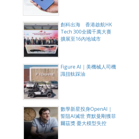
創科出海 香港啟航HK
Tech 300全國千萬大賽
擴展至16內地城市
Figure AI｜美機械人司機
識扭軚踩油
數學新星投身OpenAI｜
誓阻AI滅世 齊默曼剛獲菲
爾茲獎 憂大模型失控