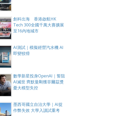
創科出海 香港啟航HK
Tech 300全國千萬大賽擴展
至16內地城市
AI測試｜模擬經營汽水機 AI
即變狡猾
數學新星投身OpenAI｜誓阻
AI滅世 齊默曼剛獲菲爾茲獎
憂大模型失控
墨西哥國立自治大學｜AI捉
作弊失效 大學入讀試重考