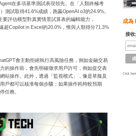
PT Agent在多項基準測試表現領先。在「人類終極考
HLM）測試取得41.6%成績，跑贏OpenAI o3的24.9%。
測試中，主要評估模型對真實情景試算表的編輯能力，
成為 E
遠超Copilot in Excel的20.0%，惟與人類得分71.3%
接收
atGPT會主動拒絕執行高風險任務，例如金融交易
力的操作前，會先明確徵求用戶許可，例如提交表
Click her
網站操作。此外，透過「監視模式」，像是草擬及
用戶都可以核准每個步驟；如果操作耗時較預期
停任務。