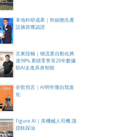
本地科研成果｜幹細胞生產
設施首獲認證
京東段楠｜物流業自動化將
達98% 累積零售等20年數據
助AI走進具身智能
谷歌預言｜AI明年懂自我進
化
Figure AI｜美機械人司機 識
扭軚踩油