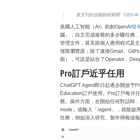
原文
刊於信報財經新聞「
CEO AI
美國人工智能（AI）初創OpenAI
發
腦」，自主完成複雜的多步驟任務，
管理文件，甚至跟個人應用程式及文件互
僅限瀏覽器；除了連接Gmail、Gi
面），可說是結合了Operator、Dee
Pro訂戶近乎任用
ChatGPT Agent即日起逐步開放予Pr
Education訂戶使用。Pro訂
務。操作方面，在開始任何對話時，只
mode」或輸入「/agent」，就能
任務，例如深入研究、製作簡報或報