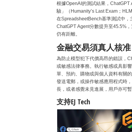
根據OpenAI的測試結果，ChatG
驗」（Humanity’s Last Exam；
在SpreadsheetBench基準
ChatGPT Agent分數提升至45.5%，
仍有距離。
金融交易須真人核准
為防止模型犯下代價高昂的錯誤，Ch
或敏感法律事務。執行敏感或具影響
單、預約、購物或與個人資料有關的
發送電郵，或操作敏感應用程式時，
長，或者感覺未見進展，用戶亦可暫
支持EJ Tech