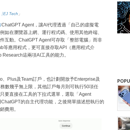
⎹ EJ Tech
」
布
ChatGPT Agent，讓AI代理透過「自己的虛擬電
例如在瀏覽器上網、運行程式碼、使用其他終端、
動。ChatGPT Agent可存取「整部電腦」而非
tHub等應用程式，更可直接存取API（應用程式介
p Research這兩項AI工具的能力。
成為 EJ Tech 會員
最新資訊（附創業懶人包），直達郵
o、Plus及Team訂戶，也計劃開放予Enterprise及
POPU
戶每月任務數幾乎無上限，其他訂戶每月則可執行50項任
要直接在工具的下拉式選單，選取「Agent
啟用ChatGPT的自主代理功能，之後簡單描述想執行的
銷費用。