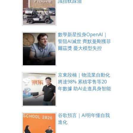
識扭軚踩油
數學新星投身OpenAI｜
誓阻AI滅世 齊默曼剛獲菲
爾茲獎 憂大模型失控
京東段楠｜物流業自動化
將達98% 累積零售等20
年數據 助AI走進具身智能
谷歌預言｜AI明年懂自我
進化