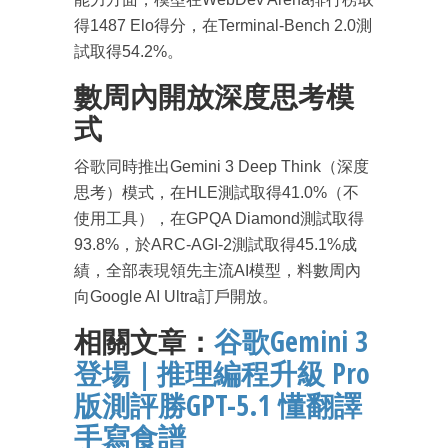
得1487 Elo得分，在Terminal-Bench 2.0測
試取得54.2%。
數周內開放深度思考模
式
谷歌同時推出Gemini 3 Deep Think（深度
思考）模式，在HLE測試取得41.0%（不
成為 EJ Tech 會員
使用工具），在GPQA Diamond測試取得
最新資訊（附創業懶人包）
93.8%，於ARC-AGI-2測試取得45.1%成
箱！
績，全部表現領先主流AI模型，料數周內
向Google AI Ultra訂戶開放。
相關文章：
谷歌Gemini 3
登場｜推理編程升級 Pro
版測評勝GPT-5.1 懂翻譯
手寫食譜