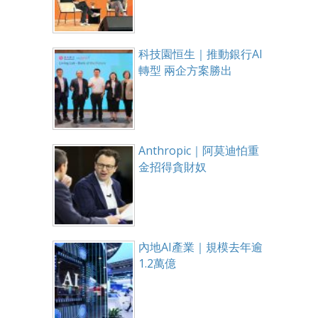
科技園恒生｜推動銀行AI
轉型 兩企方案勝出
Anthropic｜阿莫迪怕重
金招得貪財奴
內地AI產業｜規模去年逾
1.2萬億