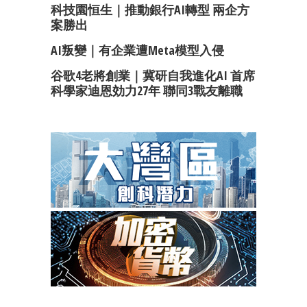
科技園恒生｜推動銀行AI轉型 兩企方
案勝出
AI叛變｜有企業遭Meta模型入侵
谷歌4老將創業｜冀研自我進化AI 首席
科學家迪恩効力27年 聯同3戰友離職