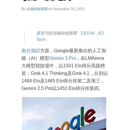
By
信報財經新聞
on November 20, 2025
原
文
刊於信報財經新聞「
CEO AI⎹ EJ
Tech
」
跑分測試
方面，Google最新推出的人工智
能（AI）模型
Gemini 3 Pro
，在LMArena
大模型競技場中，以1501 Elo得分高踞榜
首；Grok 4.1 Thinking及Grok 4.1，分別以
1484 Elo及1465 Elo得分排第二及第三，
Gemini 2.5 Pro以1451 Elo得分排第四。