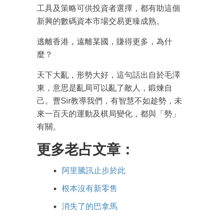
工具及策略可供投資者選擇，都有助這個
新興的數碼資本市場交易更臻成熟。
逃離香港，遠離某國，賺得更多，為什
麼？
天下大亂，形勢大好，這句話出自於毛澤
東，意思是亂局可以亂了敵人，鍛煉自
己。曹Sir教導我們，有智慧不如趁勢，未
來一百天的運動及棋局變化，都與「勢」
有關。
更多老占文章：
阿里騰訊止步於此
根本沒有新零售
消失了的巴拿馬