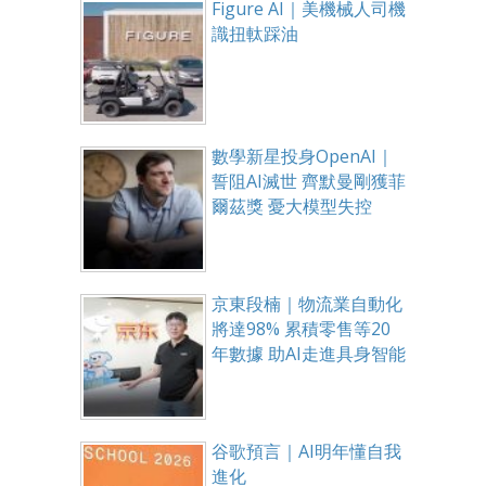
Figure AI｜美機械人司機
識扭軚踩油
數學新星投身OpenAI｜
誓阻AI滅世 齊默曼剛獲菲
爾茲獎 憂大模型失控
京東段楠｜物流業自動化
將達98% 累積零售等20
年數據 助AI走進具身智能
谷歌預言｜AI明年懂自我
進化