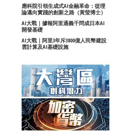
應科院引領生成式AI金融革命：從理
論邁向實踐的創新之路（黃莹博士）
AI大戰｜據報阿里通義千問成日本AI
開發基礎
AI大戰｜阿里3年斥3800億人民幣建設
雲計算及AI基礎設施