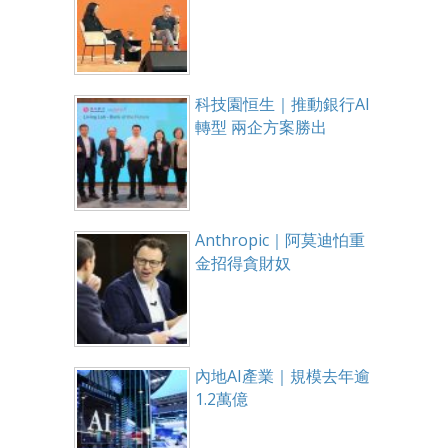
科技園恒生｜推動銀行AI
轉型 兩企方案勝出
Anthropic｜阿莫迪怕重
金招得貪財奴
內地AI產業｜規模去年逾
1.2萬億