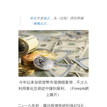
本文
作者
老占
，為《信報》撰寫專欄
「
俺俺占占
」。
今年以來加密貨幣市場價穩量增，不少人
利用量化交易從中賺到暴利。（Freepik網
上圖片）
二○一八年初，騰訊股價曾經到過474元，