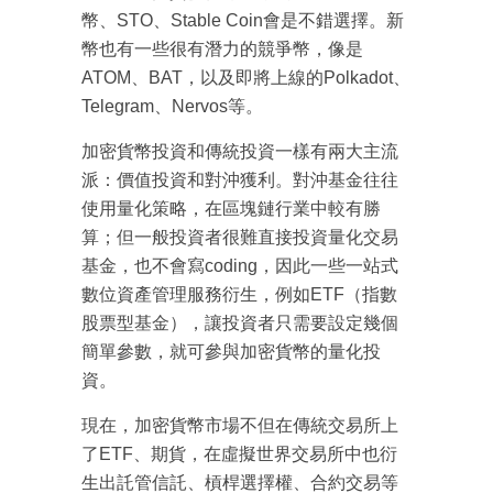
幣、STO、Stable Coin會是不錯選擇。新
幣也有一些很有潛力的競爭幣，像是
ATOM、BAT，以及即將上線的Polkadot、
Telegram、Nervos等。
加密貨幣投資和傳統投資一樣有兩大主流
派：價值投資和對沖獲利。對沖基金往往
使用量化策略，在區塊鏈行業中較有勝
算；但一般投資者很難直接投資量化交易
基金，也不會寫coding，因此一些一站式
數位資產管理服務衍生，例如ETF（指數
股票型基金），讓投資者只需要設定幾個
簡單參數，就可參與加密貨幣的量化投
資。
成為 EJ Tech 會員
現在，加密貨幣市場不但在傳統交易所上
最新資訊（附創業懶人包）
箱！
了ETF、期貨，在虛擬世界交易所中也衍
生出託管信託、槓桿選擇權、合約交易等