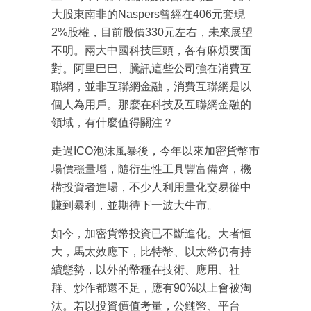
大股東南非的Naspers曾經在406元套現
2%股權，目前股價330元左右，未來展望
不明。兩大中國科技巨頭，各有麻煩要面
對。阿里巴巴、騰訊這些公司強在消費互
聯網，並非互聯網金融，消費互聯網是以
個人為用戶。那麼在科技及互聯網金融的
領域，有什麼值得關注？
走過ICO泡沫風暴後，今年以來加密貨幣市
場價穩量增，隨衍生性工具豐富備齊，機
構投資者進場，不少人利用量化交易從中
賺到暴利，並期待下一波大牛市。
如今，加密貨幣投資已不斷進化。大者恒
大，馬太效應下，比特幣、以太幣仍有持
續態勢，以外的幣種在技術、應用、社
群、炒作都還不足，應有90%以上會被淘
汰。若以投資價值考量，公鏈幣、平台