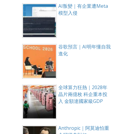
AI叛變｜有企業遭Meta
模型入侵
谷歌預言｜AI明年懂自我
進化
全球算力狂熱｜2028年
晶片兩億枚 科企重本投
入 金額達國家級GDP
Anthropic｜阿莫迪怕重