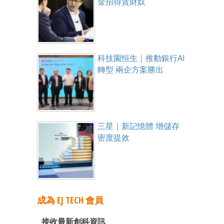
金招得貪財奴
科技園恒生｜推動銀行AI
轉型 兩企方案勝出
三星｜新記憶體 增儲存
密度提效
成為 EJ TECH 會員
接收最新創科資訊