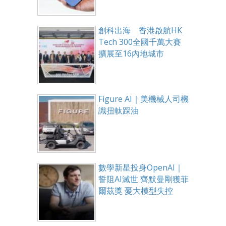
創科出海 香港啟航HK
Tech 300全國千萬大賽
擴展至16內地城市
Figure AI｜美機械人司機
識扭軚踩油
數學新星投身OpenAI｜
誓阻AI滅世 齊默曼剛獲菲
爾茲獎 憂大模型失控