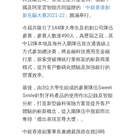
國及阿里雲智能共同協辦的
「中銀香港創
新先驅大賽2021-22」
圓滿舉行。
今屆共吸引了144隊大專生及初創公司隊伍
參賽，參賽人數達490人，為歷屆之冠，其
中12隊本地及海外入圍隊伍首次通過線上
方式參加總決賽，將金融科技應用至金融
行業，探索突破傳統行業框架的嶄新商業
模式，提升客戶數碼化體驗及加強銀行的
營運效率。
最後，由3位大學生組成的參賽隊伍Sweet
Smile針對牙科產品的使用作出記錄及智能
分析，打造新型齒科保險方案並提升客戶
體驗的嶄新概念，從入圍隊伍中脫穎而出
奪得「傑出表現至尊大獎」。
中銀香港副董事長兼總裁孫煜在致詞時