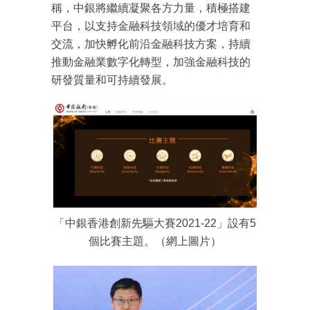
稱，中銀將繼續凝聚各方力量，積極搭建
平台，以支持金融科技領域的優才培育和
交流，加快孵化前沿金融科技方案，持續
推動金融業數字化轉型，加強金融科技的
研發質量和可持續發展。
成為 EJ Tech 會員
最新資訊（附創業懶人包）
「中銀香港創新先驅大賽2021-22」設有5
箱！
個比賽主題。（網上圖片）