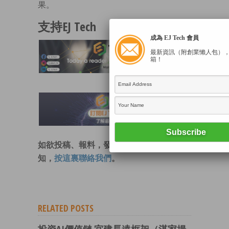
果。
支持EJ Tech
成為 EJ Tech 會員
最新資訊（附創業懶人包）
箱！
如欲投稿、報料，發布新聞稿或採訪通
知，
按這裏聯絡我們
。
RELATED POSTS
投資AI價值鏈 宜建長遠框架（湛家揚