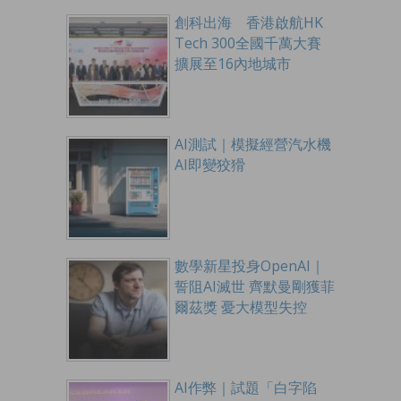
創科出海 香港啟航HK
Tech 300全國千萬大賽
擴展至16內地城市
AI測試｜模擬經營汽水機
AI即變狡猾
數學新星投身OpenAI｜
誓阻AI滅世 齊默曼剛獲菲
爾茲獎 憂大模型失控
AI作弊｜試題「白字陷