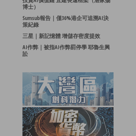
博士）
Sumsub報告｜僅36%港企可追溯AI決
策紀錄
三星｜新記憶體 增儲存密度提效
AI作弊｜被指AI作弊罰停學 耶魯生興
訟