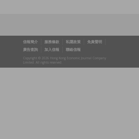
信報簡介
服務條款
私隱政策
免責聲明
廣告查詢
加入信報
聯絡信報
Copyright © 2026 Hong Kong Economic Journal Company
Limited. All rights reserved.