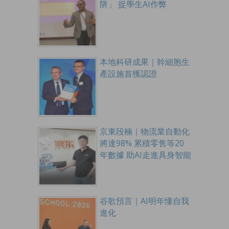
阱」 捉學生AI作弊
本地科研成果｜幹細胞生
產設施首獲認證
京東段楠｜物流業自動化
將達98% 累積零售等20
年數據 助AI走進具身智能
谷歌預言｜AI明年懂自我
進化