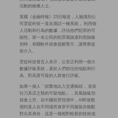
活動的維權人士。
英國《金融時報》23日報道，人臉識別公
司雲從科技一直在測試一種系統， 利用個
人活動和行為的數據，評估他們犯罪的可
能性。當一名公民的犯罪風險達到危險級
別時，有關軟件就會提醒警方，讓警察提
前介入。
雲從科技發言人表示，公安正利用一個大
數據評級系統，基於人們前往的地點和行
為，對高度可疑的人群進行評級。
如果一個人「頻繁地出入交通樞紐， 並前
往刀具店之類的可疑地點」，其風險級別
就會上升。在中國犯罪預測中，AI即使觀
測到某人在不同場所身穿不同服裝亦能配
對出其身份，這是一個相對較新的技術成