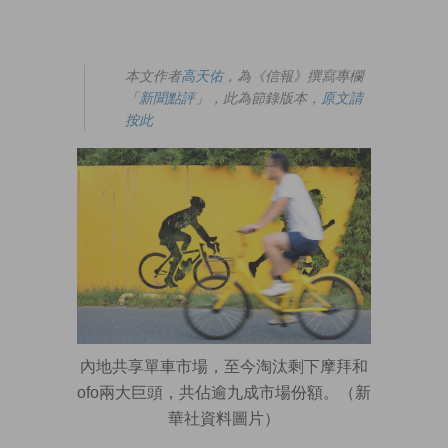
本文作者
高天佑
，為《信報》撰寫專欄
「
新聞點評
」，此為節錄版本，
原文請
按此
內地共享單車市場，至今淘汰剩下摩拜和
ofo兩大巨頭，共佔逾九成市場份額。（新
華社資料圖片）