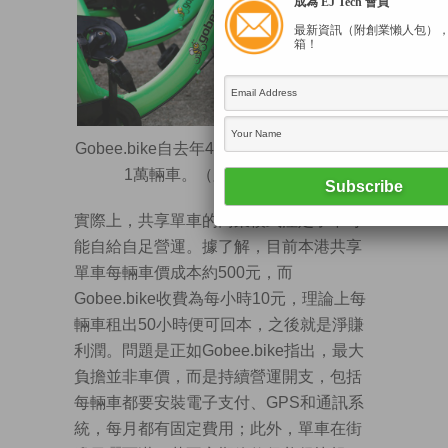
成為 EJ Tech 會員
最新資訊（附創業懶人包）
箱！
Gobee.bike自去年4月開始營運，高峰期有
1萬輛車。（路透資料圖片）
實際上，共享單車的商業模式注定了不可
能自給自足營運。據了解，目前本港共享
單車每輛車價成本約500元，而
Gobee.bike收費為每小時10元，理論上每
輛車租出50小時便可回本，之後就是淨賺
利潤。問題是正如Gobee.bike指出，最大
負擔並非車價，而是持續營運開支，包括
每輛車都要安裝電子支付、GPS和通訊系
統，每月都有固定費用；此外，單車在街