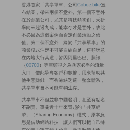
香港首家「共享單車」公司
Gobee.bike
宣
布結業，帶來兩個不意外。第一個不意外
在於創業公司，尤其是科技類初創，夭折
率向來超過九成，能幸存才是意外，故此
不必因為這個案例而否定創業活動之價
值。第二個不意外，緣於「共享單車」的
商業模式注定不可能自給自足，這類玩意
在內地大行其道，皆因阿里巴巴、騰訊
（
00700
）等巨頭視之為兵家必爭的流量
入口，借此爭奪客戶和數據，用來幫助其
他生意賺錢；而香港缺乏這一整套體系，
共享單車自不可能單獨生存。
共享單車不但並非中國發明，甚至有點名
不副實。事關近十年來冒起的「共享經
濟」（Sharing Economy）模式，原本意
思是借助網絡科技，讓人們可以把自己擁
有的東西跟其他人分享，既提升使用效