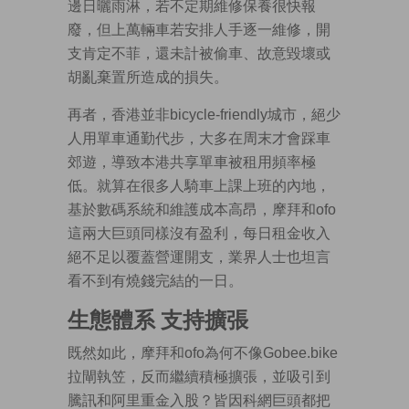
邊日曬雨淋，若不定期維修保養很快報
廢，但上萬輛車若安排人手逐一維修，開
支肯定不菲，還未計被偷車、故意毀壞或
胡亂棄置所造成的損失。
再者，香港並非bicycle-friendly城市，絕少
人用單車通勤代步，大多在周末才會踩車
郊遊，導致本港共享單車被租用頻率極
低。就算在很多人騎車上課上班的內地，
基於數碼系統和維護成本高昂，摩拜和ofo
這兩大巨頭同樣沒有盈利，每日租金收入
絕不足以覆蓋營運開支，業界人士也坦言
看不到有燒錢完結的一日。
生態體系 支持擴張
既然如此，摩拜和ofo為何不像Gobee.bike
拉閘執笠，反而繼續積極擴張，並吸引到
騰訊和阿里重金入股？皆因科網巨頭都把