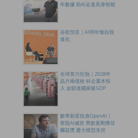
年數據 助AI走進具身智能
谷歌預言｜AI明年懂自我
進化
全球算力狂熱｜2028年
晶片兩億枚 科企重本投
入 金額達國家級GDP
數學新星投身OpenAI｜
誓阻AI滅世 齊默曼剛獲菲
爾茲獎 憂大模型失控