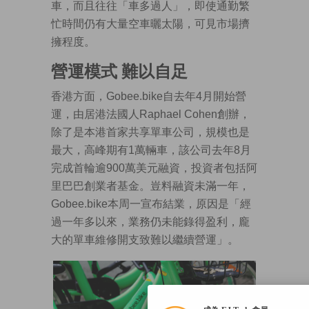
車，而且往往「車多過人」，即使通勤繁
忙時間仍有大量空車曬太陽，可見市場擠
擁程度。
營運模式 難以自足
香港方面，Gobee.bike自去年4月開始營
運，由居港法國人Raphael Cohen創辦，
除了是本港首家共享單車公司，規模也是
最大，高峰期有1萬輛車，該公司去年8月
完成首輪逾900萬美元融資，投資者包括阿
里巴巴創業者基金。豈料融資未滿一年，
Gobee.bike本周一宣布結業，原因是「經
過一年多以來，業務仍未能錄得盈利，龐
大的單車維修開支致難以繼續營運」。