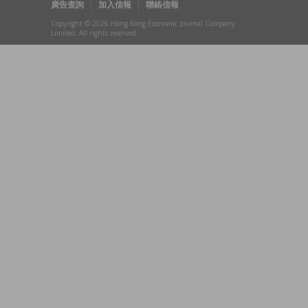
廣告查詢
加入信報
聯絡信報
Copyright © 2026 Hong Kong Economic Journal Company
Limited. All rights reserved.