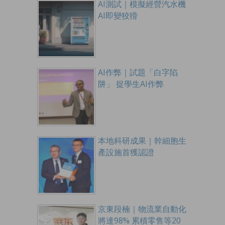
AI測試｜模擬經營汽水機
AI即變狡猾
AI作弊｜試題「白字陷
阱」 捉學生AI作弊
本地科研成果｜幹細胞生
產設施首獲認證
京東段楠｜物流業自動化
將達98% 累積零售等20