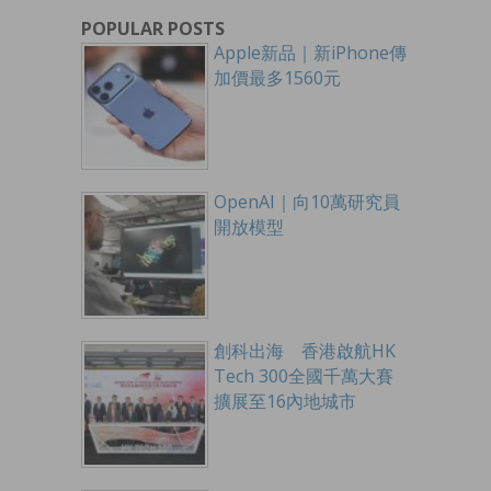
POPULAR POSTS
Apple新品｜新iPhone傳
加價最多1560元
OpenAI｜向10萬研究員
開放模型
創科出海 香港啟航HK
Tech 300全國千萬大賽
擴展至16內地城市