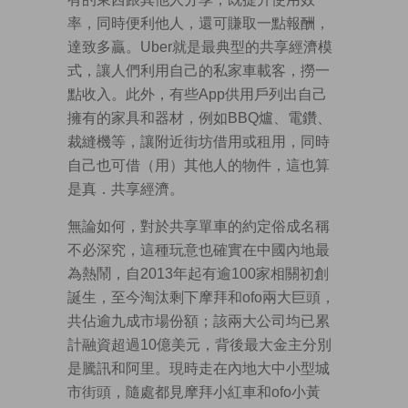
率，同時便利他人，還可賺取一點報酬，
達致多贏。Uber就是最典型的共享經濟模
式，讓人們利用自己的私家車載客，撈一
點收入。此外，有些App供用戶列出自己
擁有的家具和器材，例如BBQ爐、電鑽、
裁縫機等，讓附近街坊借用或租用，同時
自己也可借（用）其他人的物件，這也算
是真．共享經濟。
無論如何，對於共享單車的約定俗成名稱
不必深究，這種玩意也確實在中國內地最
為熱鬧，自2013年起有逾100家相關初創
誕生，至今淘汰剩下摩拜和ofo兩大巨頭，
共佔逾九成市場份額；該兩大公司均已累
計融資超過10億美元，背後最大金主分別
是騰訊和阿里。現時走在內地大中小型城
市街頭，隨處都見摩拜小紅車和ofo小黃