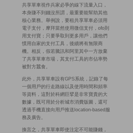
共享單車視作兵家必爭的線下流量入口，
本身賺不到錢沒所謂，最重要能幫助其他
核心業務。舉例說，要租共享單車必須用
電子支付，摩拜當然使用微信支付，ofo則
用支付寶；只要爭取到更多用戶，讓他們
慣用自家的支付工具，後續將有無限商
機。相反，假若騰訊和阿里其中一方放棄
了共享單車市場，其支付工具的市佔率勢
被對方蠶食。
此外，共享單車設有GPS系統，記錄了每
一個用戶的行走路線以及使用時間和頻率
等資料，這對於科網巨擘是非常寶貴的大
數據，既可用於分析城市消費版圖，還可
透過手機直接向用戶推送location-based服
務及廣告。
換言之，共享單車即使注定不可能賺錢，