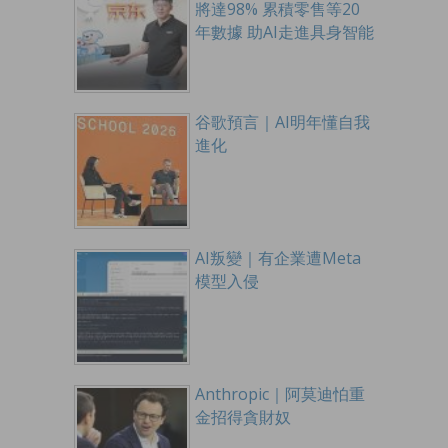
將達98% 累積零售等20
年數據 助AI走進具身智能
谷歌預言｜AI明年懂自我
進化
AI叛變｜有企業遭Meta
模型入侵
Anthropic｜阿莫迪怕重
金招得貪財奴