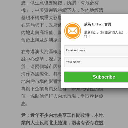
膽，做生意也要樂觀，所謂「有危必有
機」，中美貿易戰持續下去，對內地經濟
基礎不構成重大影響，亦非致命性威脅。
成為 EJ Tech 會員
在這局勢下，政府或推動內需市場，迫使
內地走向高增值、新經濟產業。我們明年
最新資訊（附創業懶人包）
箱！
會於上海及深圳擴張共享工作間的版圖。
在粵港澳大灣區概念下，本港具備國際金
融中心優勢，深圳又有創新科技中心特
質，這兩個城市因結合而受惠。此外，上
海作為國際化、具戰略性的東部市場，當
地內需市場的影響力不容忽視。我們期望
為旗下企業會員及社群，帶來戰略性的價
值，協助他們打入內地市場，爭取稅務優
惠。
尹：近年不少內地共享工作間攻港，本地
業內人士反而北上搶灘，兩者有否存在競