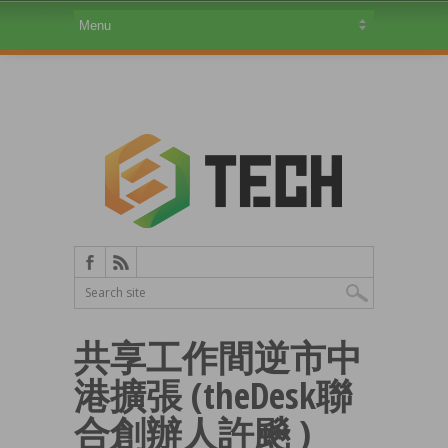
共享工作間逆市中
港擴張 (theDesk聯
合創辦人許飈 )