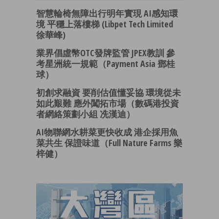
智慧輪椅無障出行明年實現 AI感知環
境 平穩上落樓梯 (Libpet Tech Limited
徐華峰)
業界倡虛幣OTC發牌監管 JPEX教訓 參
考星洲統一規範（Payment Asia 鄧桂
球）
初創求融資 要削估值懂妥協 環境從未
如此艱難 應外闖拓市場（數碼港投資
者網絡策劃小組 冼漢迪）
AI物聯網水耕菜更快收成 港企採用魚
菜共生 保證味道（Full Nature Farms 樂
梓健）