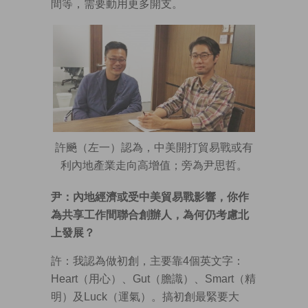
間等，需要動用更多開支。
許飈（左一）認為，中美開打貿易戰或有
利內地產業走向高增值；旁為尹思哲。
尹：內地經濟或受中美貿易戰影響，你作
為共享工作間聯合創辦人，為何仍考慮北
上發展？
許：我認為做初創，主要靠4個英文字：
Heart（用心）、Gut（膽識）、Smart（精
明）及Luck（運氣）。搞初創最緊要大