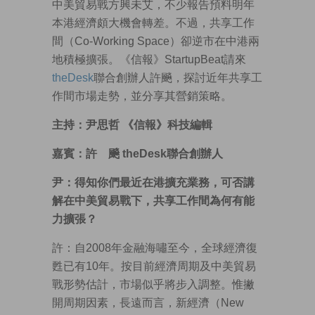
中美貿易戰方興未艾，不少報告預料明年
本港經濟頗大機會轉差。不過，共享工作
間（Co-Working Space）卻逆市在中港兩
地積極擴張。《信報》StartupBeat請來
theDesk
聯合創辦人許飈，探討近年共享工
作間市場走勢，並分享其營銷策略。
主持：尹思哲 《信報》科技編輯
嘉賓：許 飈 theDesk聯合創辦人
尹：得知你們最近在港擴充業務，可否講
解在中美貿易戰下，共享工作間為何有能
力擴張？
許：自2008年金融海嘯至今，全球經濟復
甦已有10年。按目前經濟周期及中美貿易
戰形勢估計，市場似乎將步入調整。惟撇
開周期因素，長遠而言，新經濟（New