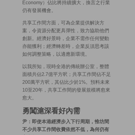
Economy）佔比將持續擴大，換言之行業
仍有發展機會。
共享工作間方面，可為企業提供解決方
案，令資源分配更具彈性，致力協助他們
創新。經濟好景時，企業不需作任何變動
亦能獲利；經濟轉差時，企業反須思考該
如何調整策略，以適應新環境。
以我所知，現時全港的傳統辦公室，整體
面積共佔2.7億平方呎；共享工作間佔不足
200萬平方呎，其佔比少於1%。預料未來
10至20年，共享工作間的發展規模將愈來
愈大。
勇闖滬深看好內需
尹：即使本港經濟步入下行周期，惟坊間
不少共享工作間收費依然不低，為何仍有