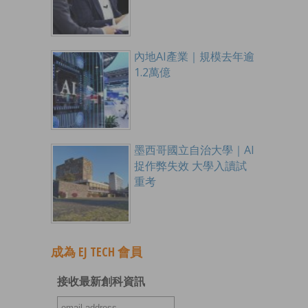
內地AI產業｜規模去年逾
1.2萬億
墨西哥國立自治大學｜AI
捉作弊失效 大學入讀試
重考
成為 EJ TECH 會員
接收最新創科資訊