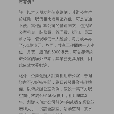
市有價？
許：以本人朋友的個案為例，其辦公室位
於紅磡，呎價相比港島區為低，可是交通
不便。當他計算公司的營運開支，包括辦
公室租金、裝修費、管理費、折扣、員工
薪水等，發現即使一人經營，每月成本亦
至少1萬港元。然而，共享工作間的一人座
位，月費一般僅約6000港元，可省卻傳統
辦公室的額外成本，其業務更具彈性，因
此依然大受歡迎。
此外，企業創辦人計劃租用辦公室，普遍
預留不少緩衝空間，為日後發展業務作準
備。以傳統辦公室為例，假設一萬平方呎
空間可容納40至50位員工，租用期為3
年。創辦人估計公司於3年內或擴充業務並
增聘人手，另設會議室、活動空間、茶水