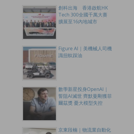
創科出海 香港啟航HK
Tech 300全國千萬大賽
擴展至16內地城市
Figure AI｜美機械人司機
識扭軚踩油
數學新星投身OpenAI｜
誓阻AI滅世 齊默曼剛獲菲
爾茲獎 憂大模型失控
京東段楠｜物流業自動化