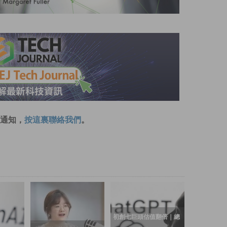
通知，
按這裏聯絡我們
。
初創七巨頭估值翻倍｜總