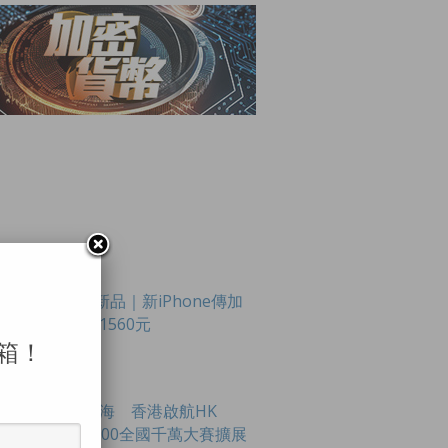
LAR POSTS
Apple新品｜新iPhone傳加
價最多1560元
箱！
創科出海 香港啟航HK
Tech 300全國千萬大賽擴展