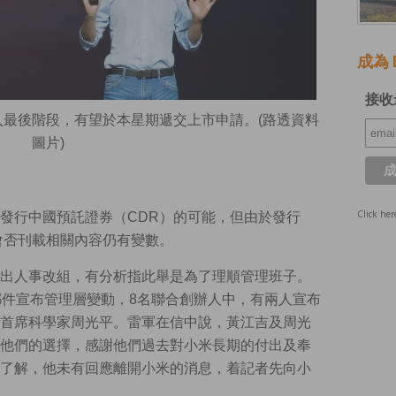
成為 E
接收
最後階段，有望於本星期遞交上市申請。(路透資料
圖片)
Click her
發行中國預託證券（CDR）的可能，但由於發行
會否刊載相關內容仍有變數。
出人事改組，有分析指此舉是為了理順管理班子。
郵件宣布管理層變動，8名聯合創辦人中，有兩人宣布
首席科學家周光平。雷軍在信中說，黃江吉及周光
他們的選擇，感謝他們過去對小米長期的付出及奉
了解，他未有回應離開小米的消息，着記者先向小