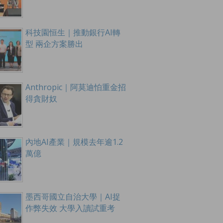
科技園恒生｜推動銀行AI轉
型 兩企方案勝出
Anthropic｜阿莫迪怕重金招
得貪財奴
內地AI產業｜規模去年逾1.2
萬億
墨西哥國立自治大學｜AI捉
作弊失效 大學入讀試重考