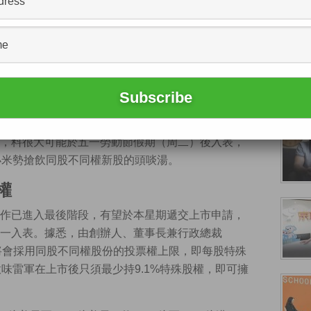
筵席，送別小米兩位聯合創辦人黃江吉（右四）及周
右五）。（網上圖片）
R）周一（30日）正式在港生效，並即時接受上市申
來港掛牌的準備，並於近日進一步理順管治班子，
集團首席財務官（CFO）周受資。消息指出，若一
，料很大可能於五一勞動節假期（周二）後入表，
小米勢搶飲同股不同權新股的頭啖湯。
權
作已進入最後階段，有望於本星期遞交上市申請，
一入表。據悉，由創辦人、董事長兼行政總裁
將會採用同股不同權股份的投票權上限，即每股特殊
味雷軍在上市後只須最少持9.1%特殊股權，即可擁