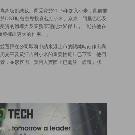
為高級副總裁。周受資於2015年加入小米，此前他
職於DST時曾主導投資包括小米、京東、阿里巴巴及
受資的領導力及業務管理能力皆傑出，「期待他在
面發揮出更大的作用。」
並選擇在公司即將申請來港上市的關鍵時刻作出高
周光平及黃江吉對小米的重要性近年已下降，他們
管，並形容周、黃兩人實際上已處於「虛職」狀