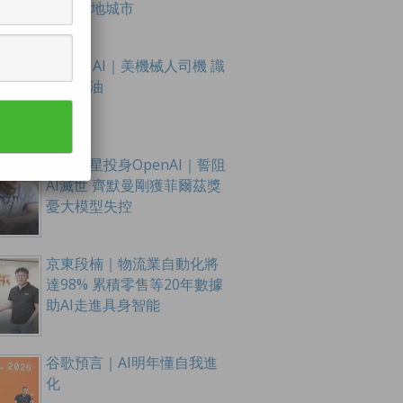
至16內地城市
Figure AI｜美機械人司機 識
扭軚踩油
數學新星投身OpenAI｜誓阻
AI滅世 齊默曼剛獲菲爾茲獎
憂大模型失控
京東段楠｜物流業自動化將
達98% 累積零售等20年數據
助AI走進具身智能
谷歌預言｜AI明年懂自我進
化