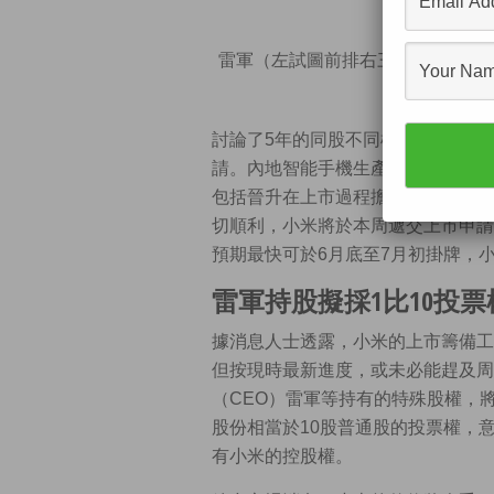
雷軍（左試圖前排右三）日前大排
光平（
討論了5年的同股不同權制度（WV
請。內地智能手機生產商小米已做好
包括晉升在上市過程擔當重要角色的
切順利，小米將於本周遞交上市申請
預期最快可於6月底至7月初掛牌，
雷軍持股擬採1比10投票
據消息人士透露，小米的上市籌備工
但按現時最新進度，或未必能趕及周
（CEO）雷軍等持有的特殊股權，
股份相當於10股普通股的投票權，意
有小米的控股權。