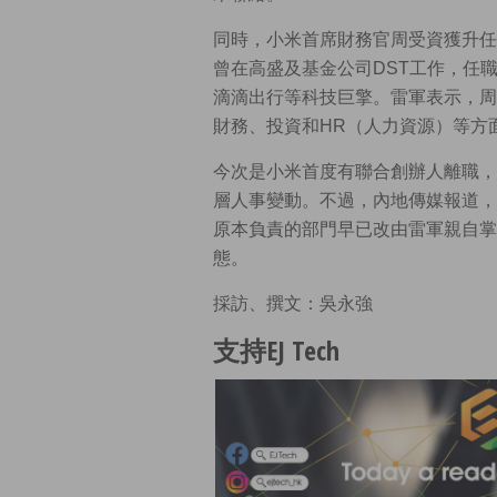
同時，小米首席財務官周受資獲升任
曾在高盛及基金公司DST工作，任
滴滴出行等科技巨擎。雷軍表示，周
財務、投資和HR（人力資源）等方
今次是小米首度有聯合創辦人離職，
層人事變動。不過，內地傳媒報道，
原本負責的部門早已改由雷軍親自掌
態。
採訪、撰文：吳永強
支持EJ Tech