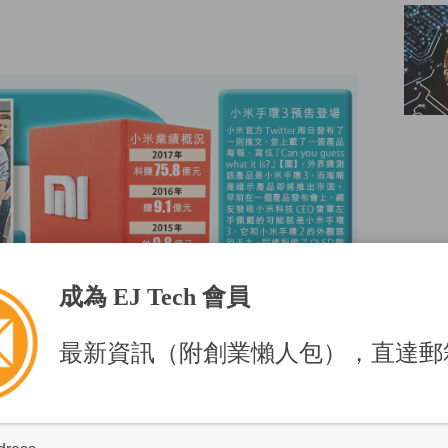
POPU
成為 EJ Tech 會員
最新資訊（附創業懶人包），直達郵