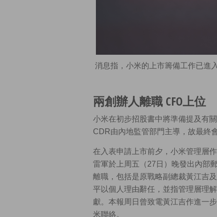
消息指，小米的上市籌備工作已進入
兩創辦人離職 CFO上位
小米在初步招股書中將準備提及有關
CDR由內地監管部門主導，故最終
在入表申請上市前夕，小米管理層作
雷軍於上周五（27日）晚發出內部
離職，包括是原戰略副總裁黃江吉及
平以個人理由辭任，並指管理層理解
獻。本報周日曾致電黃江吉作進一步
米聯絡。