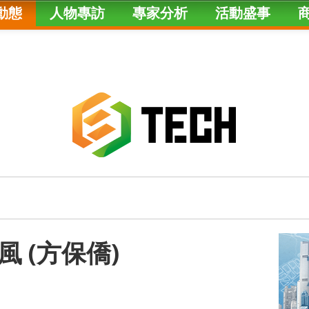
動態
人物專訪
專家分析
活動盛事
 (方保僑)