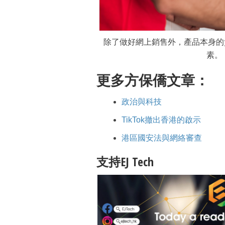
除了做好網上銷售外，產品本身的
素。（
更多方保僑文章：
政治與科技
TikTok撤出香港的啟示
港區國安法與網絡審查
支持EJ Tech