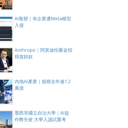
AI叛變｜有企業遭Meta模型
入侵
Anthropic｜阿莫迪怕重金招
得貪財奴
內地AI產業｜規模去年逾1.2
萬億
墨西哥國立自治大學｜AI捉
作弊失效 大學入讀試重考