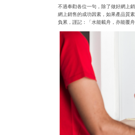
不過奉勸各位一句，除了做好網上銷
網上銷售的成功因素，如果產品質素
負累，謹記：「水能載舟，亦能覆舟