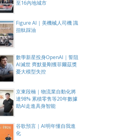
至16內地城市
Figure AI｜美機械人司機 識
扭軚踩油
數學新星投身OpenAI｜誓阻
AI滅世 齊默曼剛獲菲爾茲獎
憂大模型失控
京東段楠｜物流業自動化將
達98% 累積零售等20年數據
助AI走進具身智能
谷歌預言｜AI明年懂自我進
化