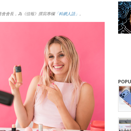
商會會長，為《信報》撰寫專欄
「科網人語」
。
成為 EJ Tech 會員
最新資訊（附創業懶人包），直達郵
POPU