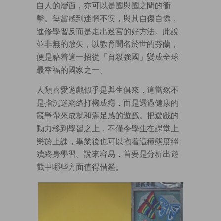
自人的層面，亦可以是國與國之間的衝
擊。每當感到迷惘不安，與其自傷自憐，
進修學習反而是走出迷宮的好方法。此說
並非無的放矢，以教育聞名於世的芬蘭，
便是藉着這一招從「自殺強國」變成全球
最幸福的國家之一。
人類喜愛遊戲似乎是與生俱來，這當然不
是指沉迷網絡打機成癮，而是透過健康的
競爭帶來成就和滿足感的遊戲。把遊戲的
動力移到學習之上，不僅令學生在課堂上
樂於上課，畢業後也可以抱着這種態度繼
續終身學習。說來容易，首要是分析出遊
戲中哪些方面值得借鑑。