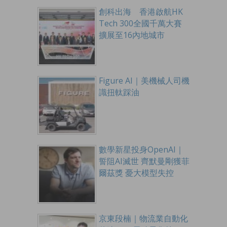
創科出海 香港啟航HK
Tech 300全國千萬大賽
擴展至16內地城市
Figure AI｜美機械人司機
識扭軚踩油
數學新星投身OpenAI｜
誓阻AI滅世 齊默曼剛獲菲
爾茲獎 憂大模型失控
京東段楠｜物流業自動化