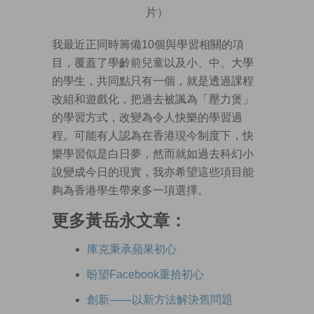
片）
我最近正同時籌備10個與學習相關的項
目，覆蓋了學齡前兒童以及小、中、大學
的學生，共同點只有一個，就是透過課程
改組和遊戲化，把過去被諷為「壓力煲」
的學習方式，改變為令人快樂的學習過
程。可能有人認為在香港現今制度下，快
樂學習似是白日夢，然而就如過去科幻小
說變成今日的現實，我亦希望這些項目能
夠為香港學生帶來多一項選擇。
更多黃岳永文章：
庫克秉承蘋果初心
盼望Facebook重拾初心
創新——以新方法解決舊問題