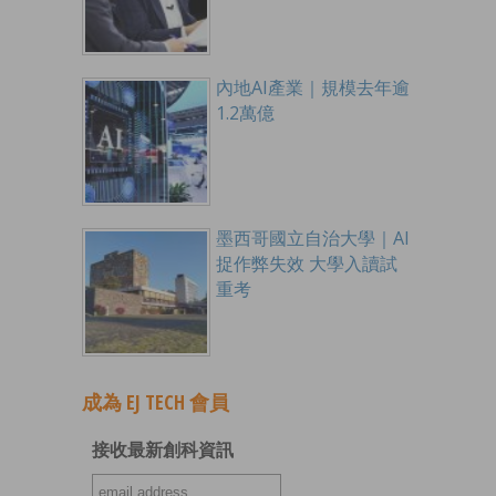
內地AI產業｜規模去年逾
1.2萬億
墨西哥國立自治大學｜AI
捉作弊失效 大學入讀試
重考
成為 EJ TECH 會員
接收最新創科資訊