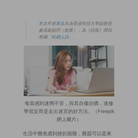
本文
作者
黃岳永
為香港科技大學副教授
兼高級顧問（創業），為《信報》撰寫
專欄「
科網人語
」。
每當感到迷惘不安，與其自傷自憐，進修
學習反而是走出迷宮的好方法。（Freepik
網上圖片）
生活中難免遇到挫折困難，難題可以是來