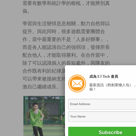
需要有數學和統計學的根柢，才能辨別真
偽。
學習與生活變得息息相關，動力自然得以
提升。與此同時，很多遊戲需要團體合
作，當中最重要的不是「人多好辦事」，
而是各人能認清自己的強弱項，發揮所長
配合他人，才能取得勝利。在合作當中，
除了可以認識個人的長短處外，與隊友的
合作既有利於紀律及人際關係的培育，也
成為 EJ Tech 會員
可以帶來被接納支持等正面情緒，從而刺
最新資訊（附創業懶人包）
激自己繼續成長。
箱！