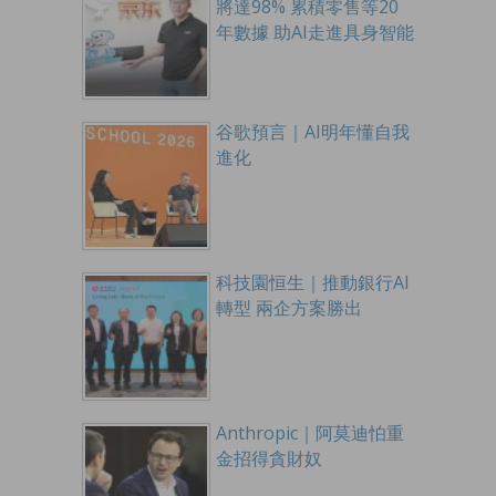
將達98% 累積零售等20
年數據 助AI走進具身智能
谷歌預言｜AI明年懂自我
進化
科技園恒生｜推動銀行AI
轉型 兩企方案勝出
Anthropic｜阿莫迪怕重
金招得貪財奴