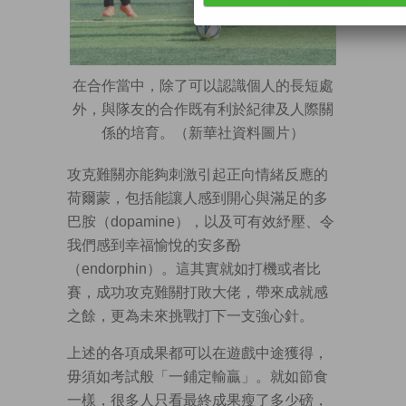
在合作當中，除了可以認識個人的長短處
外，與隊友的合作既有利於紀律及人際關
係的培育。（新華社資料圖片）
攻克難關亦能夠刺激引起正向情緒反應的
荷爾蒙，包括能讓人感到開心與滿足的多
巴胺（dopamine），以及可有效紓壓、令
我們感到幸福愉悅的安多酚
（endorphin）。這其實就如打機或者比
賽，成功攻克難關打敗大佬，帶來成就感
之餘，更為未來挑戰打下一支強心針。
上述的各項成果都可以在遊戲中途獲得，
毋須如考試般「一鋪定輸贏」。就如節食
一樣，很多人只看最終成果瘦了多少磅，