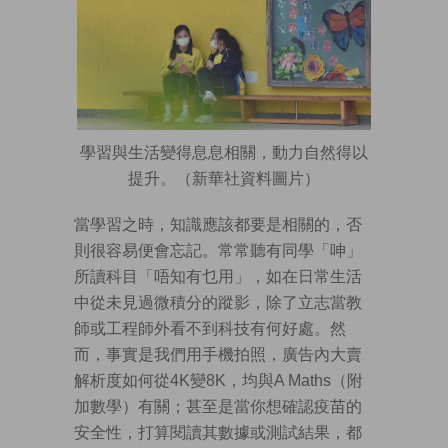
學習與生活變得息息相關，動力自然得以
提升。（新華社資料圖片）
當學習之時，知識應該都要是相關的，否
則很容易便會忘記。常常聽有同學「呻」
所讀科目「唔知有乜用」，如在日常生活
中從未見過微積分的蹤影，除了立志當教
師或工程師外看不到科技有何好處。然
而，事實是我們用手機拍照，廣告內大賣
解析度如何從4K變8K，均與A Maths（附
加數學）有關；甚至是當你想確認疫苗的
安全性，打算閱讀其數據或測試結果，都