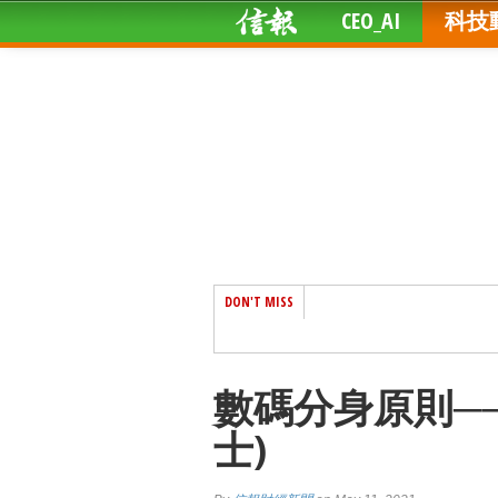
CEO_AI
科技
DON'T MISS
數碼分身原則─
士)