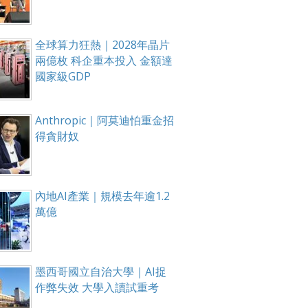
全球算力狂熱｜2028年晶片
兩億枚 科企重本投入 金額達
國家級GDP
Anthropic｜阿莫迪怕重金招
得貪財奴
內地AI產業｜規模去年逾1.2
萬億
墨西哥國立自治大學｜AI捉
作弊失效 大學入讀試重考