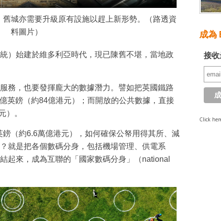
，舊城亦需要升級原有設施以趕上新形勢。（路透資
料圖片）
成為 E
統）始建於維多利亞時代，現已陳舊不堪，當地政
接收
服務，也要發揮龐大的數據潛力。譬如把英國鐵路
7億英鎊（約84億港元）；而開放的公共數據，直接
港元）。
Click her
億英鎊（約6.6萬億港元），如何確保公帑用得其所、減
？就是把各個數碼分身，包括機場管理、供電系
起來，成為互聯的「國家數碼分身」（national