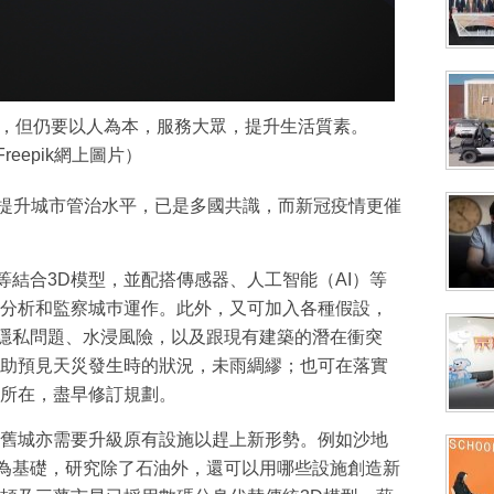
成為 EJ Tech 會員
最新資訊（附創業懶人包），直達郵
，但仍要以人為本，服務大眾，提升生活質素。
Freepik網上圖片）
win）來提升城市管治水平，已是多國共識，而新冠疫情更催
等結合3D模型，並配搭傳感器、人工智能（AI）等
分析和監察城巿運作。此外，又可加入各種假設，
、隱私問題、水浸風險，以及跟現有建築的潛在衝突
助預見天災發生時的狀況，未雨綢繆；也可在落實
所在，盡早修訂規劃。
舊城亦需要升級原有設施以趕上新形勢。例如沙地
S為基礎，研究除了石油外，還可以用哪些設施創造新