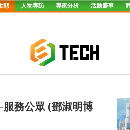
動態
人物專訪
專家分析
活動盛事
─服務公眾 (鄧淑明博