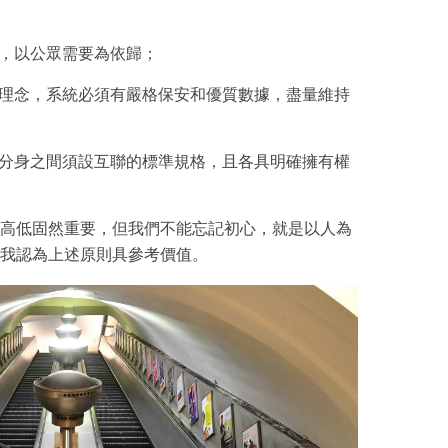
，以公眾需要為依歸；
理念，系統必須有嚴格保安和優質數據，盡量維持
分身之間須設互聯的標準規格，且各具明確擁有權
高低固然重要，但我們不能忘記初心，就是以人為
我認為上述原則具參考價值。