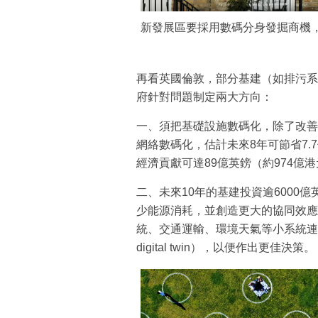
新發展區要採用數碼分身發掘商機
再看英國倫敦，部分基建（如排污系
府針對問題制定兩大方向：
一、須把基礎設施數碼化，除了改善
網絡數碼化，估計未來8年可節省7.
經濟貢獻可達89億英鎊（約974億
二、未來10年的基建投資逾6000
少能源消耗，並創造更大的協同效應
統、交通運輸、環境天氣等小系統連結
digital twin），以便作出更佳決策。