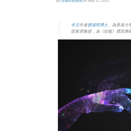
By
信報財經新聞
on May 11, 2021
本文
作者
鄧淑明博士
，為香港大
院客席教授，為《信報》撰寫專