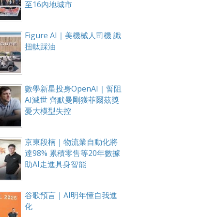
至16內地城市
Figure AI｜美機械人司機 識
箱！
扭軚踩油
數學新星投身OpenAI｜誓阻
AI滅世 齊默曼剛獲菲爾茲獎
憂大模型失控
京東段楠｜物流業自動化將
達98% 累積零售等20年數據
助AI走進具身智能
谷歌預言｜AI明年懂自我進
化