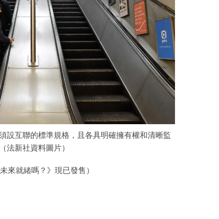
須設互聯的標準規格，且各具明確擁有權和清晰監
（法新社資料圖片）
未來就緒嗎？》現已發售）