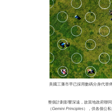
美國三藩市早已採用數碼分身代替傳
整個計劃影響深遠，故當地政府聯同
（
Gemini Principles
），供各個公私