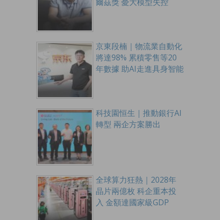
爾茲獎 憂大模型失控
京東段楠｜物流業自動化
將達98% 累積零售等20
年數據 助AI走進具身智能
科技園恒生｜推動銀行AI
轉型 兩企方案勝出
全球算力狂熱｜2028年
晶片兩億枚 科企重本投
入 金額達國家級GDP