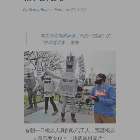
By
StartupBeat
on February 21, 2017
本文作者為
譚新強
，刊於《信報》的
「
中環看世界
」專欄
有朝一日機器人真的取代工人，那麼機器
人是否要交稅？（路透資料圖片）