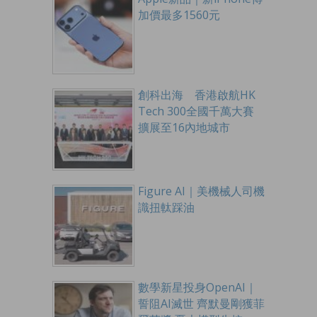
加價最多1560元
創科出海 香港啟航HK
Tech 300全國千萬大賽
擴展至16內地城市
Figure AI｜美機械人司機
識扭軚踩油
數學新星投身OpenAI｜
誓阻AI滅世 齊默曼剛獲菲