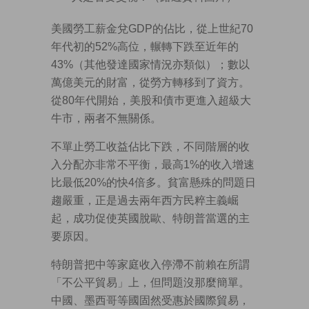
美國勞工薪金兌GDP的佔比，從上世紀70
年代初的52%高位，輾轉下跌至近年的
43%（其他發達國家情況亦類似）；數以
萬億美元的財富，從勞方轉移到了資方。
從80年代開始，美股和債巿更進入超級大
牛市，兩者不無關係。
不單止勞工收益佔比下跌，不同階層的收
入分配亦非常不平衡，最高1%的收入增速
比最低20%的快4倍多。貧富懸殊的問題日
趨嚴重，正是過去兩年西方民粹主義崛
起，成功促使英國脫歐、特朗普當選的主
要原因。
特朗普把中等家庭收入停滯不前賴在所謂
「不公平貿易」上，但問題沒那麼簡單。
中國、墨西哥等國固然受惠於國際貿易，