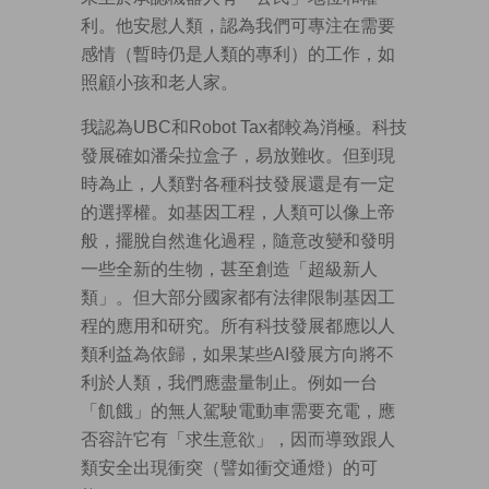
利。他安慰人類，認為我們可專注在需要
感情（暫時仍是人類的專利）的工作，如
照顧小孩和老人家。
我認為UBC和Robot Tax都較為消極。科技
發展確如潘朵拉盒子，易放難收。但到現
時為止，人類對各種科技發展還是有一定
的選擇權。如基因工程，人類可以像上帝
般，擺脫自然進化過程，隨意改變和發明
一些全新的生物，甚至創造「超級新人
類」。但大部分國家都有法律限制基因工
程的應用和研究。所有科技發展都應以人
類利益為依歸，如果某些AI發展方向將不
利於人類，我們應盡量制止。例如一台
「飢餓」的無人駕駛電動車需要充電，應
否容許它有「求生意欲」，因而導致跟人
類安全出現衝突（譬如衝交通燈）的可