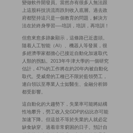
變做軟件開發員。當然亦有很多人無法跟
上這股科技洪流而跌到收入底層。過去政
府都堅持這只是一個教育的問題，解決方
法在於終身學習──培訓，培訓，再培訓！
但愈來愈多跡象顯示，這條路已近盡頭。
隨着人工智能（AI）、機器人等發展，很
多經濟學家都擔心已接近自動化加速取代
人類的拐點。2013年牛津大學的一個研究
估計，47%的工作將在約20年內被自動化
取代。受威脅的工種已不限於藍領勞工，
連白領以至專業人士如醫生、金融分析師
都受影響。
這自動化的大趨勢下，失業率可能將結構
性地攀升，勞工收入兌GDP的佔比亦可能
加速下降。但這並不等於失業的人就必定
缺食缺穿、過着非常窮困的日子。預計自