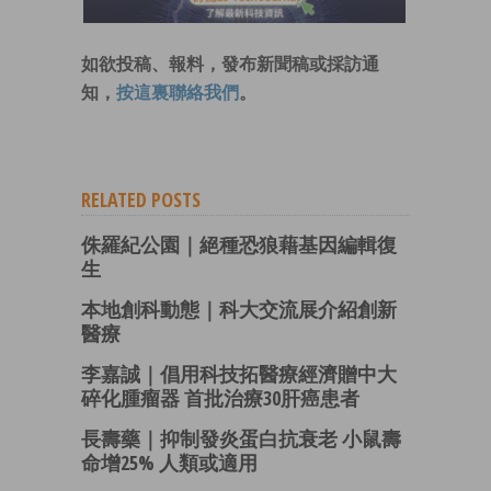
如欲投稿、報料，發布新聞稿或採訪通
知，
按這裏聯絡我們
。
RELATED POSTS
侏羅紀公園｜絕種恐狼藉基因編輯復
生
本地創科動態｜科大交流展介紹創新
醫療
李嘉誠｜倡用科技拓醫療經濟贈中大
碎化腫瘤器 首批治療30肝癌患者
長壽藥｜抑制發炎蛋白抗衰老 小鼠壽
命增25% 人類或適用