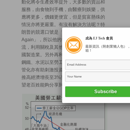
動化將令生產效率提升，大多數的貨品和
服務，由食物到手機，由醫療到娛樂，供
應將更多，價錢更便宜，但是貧富懸殊的
情況亦將更嚴重。有沒有解決方法呢？特
朗普的競選口號是「Make America Great
成為 EJ Tech 會員
Again」，所以他的答案是企圖把時光倒
最新資訊（附創業懶人包）
流，利用關稅及其他反貿易手段，重建美
箱！
國製造業。另外再利用投資基建，拉動對
鋼鐵、水泥以至勞工的需求；減稅和去監
管化亦有助刺激投資，拉高需求。目標是
推高經濟增長至3%至4%，更重要的是希
望老百姓能夠分享到經濟增長成果。