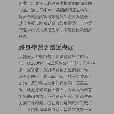
但亦付出血汗，為消費者提供價廉物美的
貨品。過去30多年，美國經濟正在轉型，
從薪金較高的製造業轉到生產效率較低、
薪金亦較低的服務業（如麥當勞），但暫
時還未出現大規模失業，情況已比歐洲好
得多。
終身學習之路近盡頭
大部分人都明白勞工其實是輸給了自動
化。從200多年前工業革命的開始，已有很
多「受害者」反對機器搶去他們的工作。
最有名的一批是Luddites， 後來更成為了
無知、反對科技進步的代名詞。直至最
近，此憂慮確屬杞人憂天，因為人類似有
無窮的想像力，不停創造新的、更高生產
力的工作種類。從在農村遷到城市工廠打
工，再由藍領轉為白領，普通文員後來又