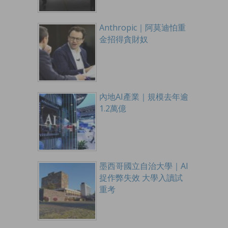
Anthropic｜阿莫迪怕重
金招得貪財奴
內地AI產業｜規模去年逾
1.2萬億
墨西哥國立自治大學｜AI
捉作弊失效 大學入讀試
重考