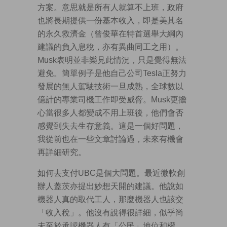
方案。意思就是所有人就算不上班，政府
也將長期提供一份基本收入，即是美其名
的永久救濟金（曾俊華在特首選舉大綱內
建議的負入息稅，亦有異曲同工之用）。
Musk表明並非樂見此情況，只是覺得無法
避免。簡單例子是他自己公司Tesla正努力
發展的無人駕駛技術一旦成熟，全球數以
億計的專業司機工作即受威脅。Musk更擔
心當很多人都變成不用上班後，他們會否
感覺到失去生存意義。這是一個好問題，
我從前也在一些文章討論過，未來有機會
再詳細研究。
如何去支付UBC是個大問題。最近微軟創
辦人蓋茨亦提出妙想天開的建議。他說如
機器人真的取代工人，那麼機器人也該交
「收入稅」。他沒有說得很詳細，似乎尚
未至於承認機器人有「公民」地位和權