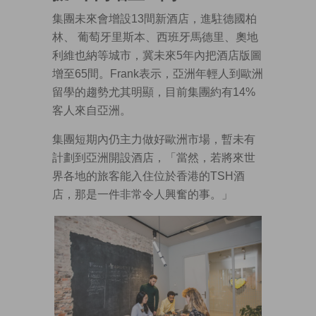
集團未來會增設13間新酒店，進駐德國柏
林、 葡萄牙里斯本、西班牙馬德里、奧地
利維也納等城市，冀未來5年內把酒店版圖
增至65間。Frank表示，亞洲年輕人到歐洲
留學的趨勢尤其明顯，目前集團約有14%
客人來自亞洲。
集團短期內仍主力做好歐洲市場，暫未有
計劃到亞洲開設酒店，「當然，若將來世
界各地的旅客能入住位於香港的TSH酒
店，那是一件非常令人興奮的事。」