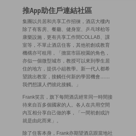
推App助住戶連結社區
集團以共居和共享工作招徠，酒店大樓內
除了有客房、餐廳、健身室、乒乓球枱等
康樂設施，更有共享工作間COLLAB、課
室等，不單止酒店住客，其他初創或教育
機構亦可租用，「擔當市區校園的角色，
亦似一個微型城市，教授可以來到學生居
住的地方，提供小組教學。新一代人都希
望跳出教室，接觸任何新的學習機會……
我們想讓人們彼此接觸。」
Frank笑言，旗下每間酒店經常同一時間接
待來自百多個國家的人。各人在共用空間
內互相分享自己做的事，「一間初創或許
就是由此而來」。
除了住客本身，Frank亦期望酒店跟當地社