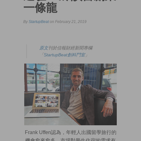
一條龍
By
StartupBeat
on February 21, 2019
原文
刊於信報財經新聞專欄
「
StartupBeat創科鬥室
」
Frank Uffen認為，年輕人出國留學旅行的
機會愈來愈多，市場對學生住宿的需求有