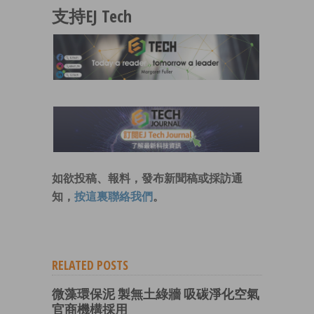
支持EJ Tech
如欲投稿、報料，發布新聞稿或採訪通
知，
按這裏聯絡我們
。
RELATED POSTS
微藻環保泥 製無土綠牆 吸碳淨化空氣
官商機構採用