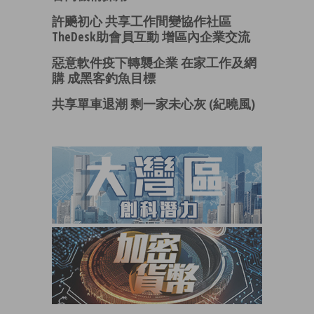
許飈初心 共享工作間變協作社區
TheDesk助會員互動 增區內企業交流
惡意軟件疫下轉襲企業 在家工作及網
購 成黑客釣魚目標
共享單車退潮 剩一家未心灰 (紀曉風)