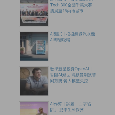
Tech 300全國千萬大賽
擴展至16內地城市
AI測試｜模擬經營汽水機
AI即變狡猾
數學新星投身OpenAI｜
誓阻AI滅世 齊默曼剛獲菲
爾茲獎 憂大模型失控
AI作弊｜試題「白字陷
阱」 捉學生AI作弊