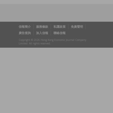
信報簡介
服務條款
私隱政策
免責聲明
廣告查詢
加入信報
聯絡信報
Copyright © 2026 Hong Kong Economic Journal Company
Limited. All rights reserved.