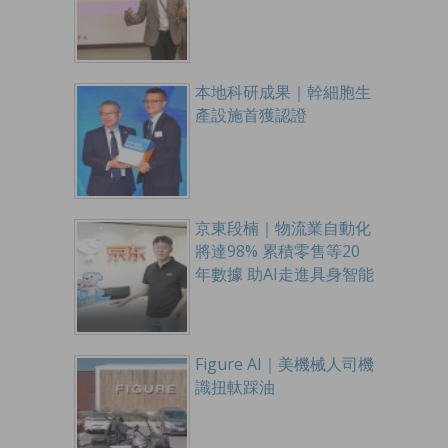
本地科研成果｜幹細胞生
產設施首獲認證
京東段楠｜物流業自動化
將達98% 累積零售等20
年數據 助AI走進具身智能
Figure AI｜美機械人司機
識扭軚踩油