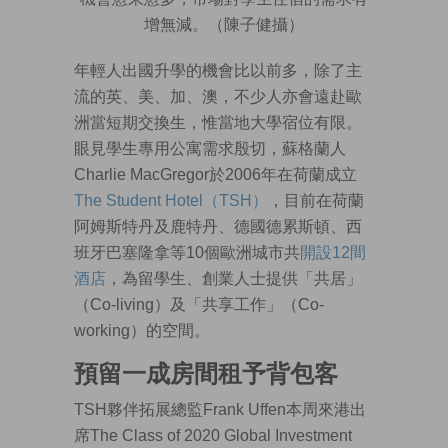
增無減。（陳子健攝）
年輕人出國升學的機會比以前多，除了主
流的英、美、加、澳，不少人亦會遠赴歐
洲當短期交換生，惟當地大學宿位有限。
眼見學生專用公寓需求殷切，蘇格蘭人
Charlie MacGregor於2006年在荷蘭成立
The Student Hotel（TSH）
，目前在荷蘭
阿姆斯特丹及鹿特丹、德國德累斯頓、西
班牙巴塞隆拿等10個歐洲城市共
開設12間
酒店
，為留學生、創業人士提供「共居」
（Co-living）及「共享工作」（Co-
working）的空間。
預留一成房間租予背包客
TSH夥伴拓展總監Frank Uffen本周來港出
席The Class of 2020 Global Investment