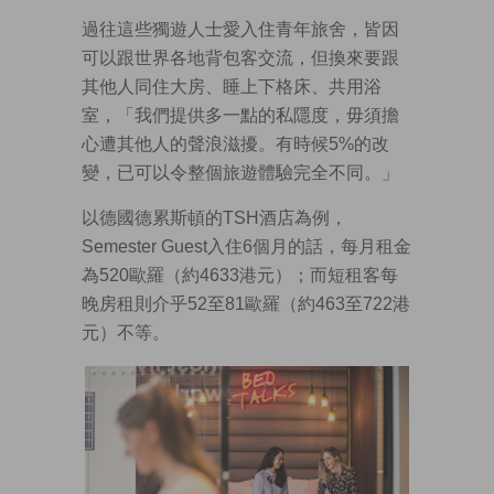
過往這些獨遊人士愛入住青年旅舍，皆因
可以跟世界各地背包客交流，但換來要跟
其他人同住大房、睡上下格床、共用浴
室，「我們提供多一點的私隱度，毋須擔
心遭其他人的聲浪滋擾。有時候5%的改
變，已可以令整個旅遊體驗完全不同。」
以德國德累斯頓的TSH酒店為例，
Semester Guest入住6個月的話，每月租金
為520歐羅（約4633港元）；而短租客每
晚房租則介乎52至81歐羅（約463至722港
元）不等。