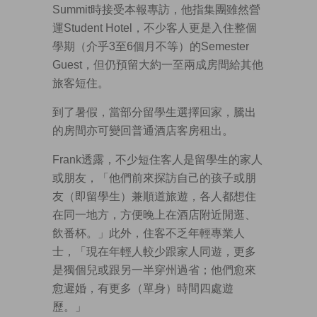
Summit時接受本報專訪，他指集團雖然營
運Student Hotel，不少客人更是入住整個
學期（介乎3至6個月不等）的Semester
Guest，但仍預留大約一至兩成房間給其他
旅客短住。
到了暑假，當部分留學生選擇回家，騰出
的房間亦可變回普通酒店客房租出。
Frank透露，不少短住客人是留學生的家人
或朋友，「他們前來探訪自己的孩子或朋
友（即留學生）兼順道旅遊，各人都想住
在同一地方，方便晚上在酒店附近閒逛、
飲番杯。」此外，住客不乏年輕專業人
士，「現在年輕人較少跟家人同遊，更多
是獨個兒或跟另一半穿州過省；他們愈來
愈遲婚，有更多（單身）時間四處遊
歷。」