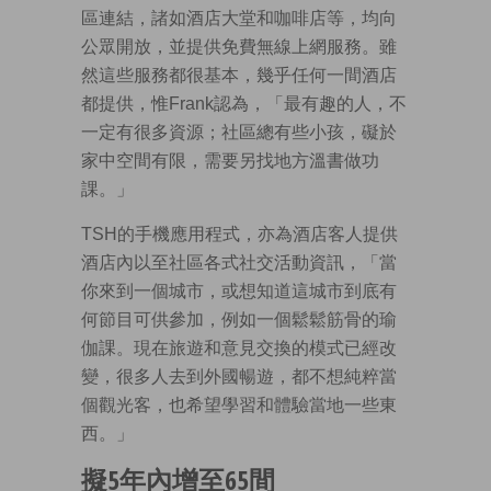
區連結，諸如酒店大堂和咖啡店等，均向
公眾開放，並提供免費無線上網服務。雖
然這些服務都很基本，幾乎任何一間酒店
都提供，惟Frank認為，「最有趣的人，不
一定有很多資源；社區總有些小孩，礙於
家中空間有限，需要另找地方溫書做功
課。」
TSH的手機應用程式，亦為酒店客人提供
酒店內以至社區各式社交活動資訊，「當
你來到一個城市，或想知道這城市到底有
何節目可供參加，例如一個鬆鬆筋骨的瑜
伽課。現在旅遊和意見交換的模式已經改
變，很多人去到外國暢遊，都不想純粹當
個觀光客，也希望學習和體驗當地一些東
西。」
擬5年內增至65間