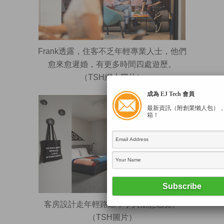
Frank透露，住客不乏年輕專業人士，他們
愈來愈遲婚，有更多時間四處遊歷。
（TSH網上圖片）
成為 EJ Tech 會員
最新資訊（附創業懶人包）
箱！
客房設計走年輕路線，予人愜意感覺。
（TSH圖片）