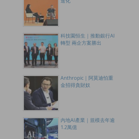
進化
科技園恒生｜推動銀行AI
轉型 兩企方案勝出
Anthropic｜阿莫迪怕重
金招得貪財奴
內地AI產業｜規模去年逾
1.2萬億