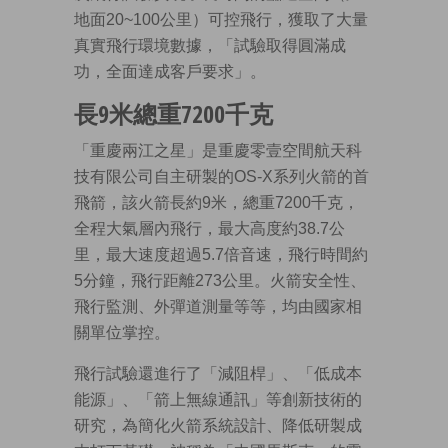
地面20~100公里）可控飛行，獲取了大量
真實飛行環境數據，「試驗取得圓滿成
功，全面達成客戶要求」。
長9米總重7200千克
「重慶兩江之星」是重慶零壹空間航天科
技有限公司自主研製的OS-X系列火箭的首
飛箭，該火箭長約9米，總重7200千克，
全程大氣層內飛行，最大高度約38.7公
里，最大速度超過5.7倍音速，飛行時間約
5分鐘，飛行距離273公里。火箭安全性、
飛行監測、外彈道測量等等，均由國家相
關單位掌控。
飛行試驗還進行了「減阻桿」、「低成本
能源」、「箭上無線通訊」等創新技術的
研究，為簡化火箭系統設計、降低研製成