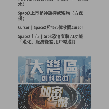
永）
SpaceX上市是神話抑或騙局（方保
僑）
Cursor｜SpaceX斥4680億收購Cursor
SpaceX上市｜Grok恐淪棄將 AI功能
「退化」服務變差 用戶喊退訂