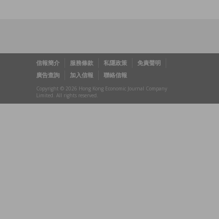
信報簡介
服務條款
私隱政策
免責聲明
廣告查詢
加入信報
聯絡信報
Copyright © 2026 Hong Kong Economic Journal Company
Limited. All rights reserved.