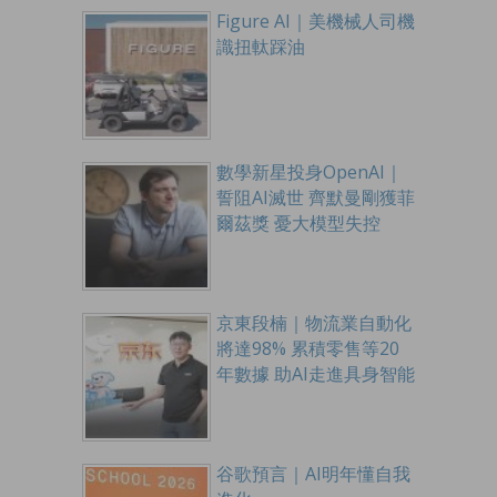
Figure AI｜美機械人司機
識扭軚踩油
數學新星投身OpenAI｜
誓阻AI滅世 齊默曼剛獲菲
爾茲獎 憂大模型失控
京東段楠｜物流業自動化
將達98% 累積零售等20
年數據 助AI走進具身智能
谷歌預言｜AI明年懂自我