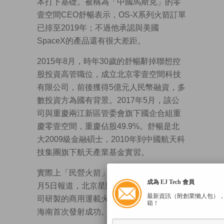
本打下基礎。被稱為「中國馬斯克」的零
壹空間CEO舒暢表示，OS-X系列火箭訂單
已排至2019年；不過他承認與美國
SpaceX的產品還有很大差距。
2015年8月，時年30歲的舒暢辭掉聯想控
股投資高管職位，成立北京零壹空間科技
有限公司，前後獲得5億元人民幣融資，多
數投資方為國有背景。2017年5月，該公
司與重慶兩江新區管委會旗下國企合組重
慶零壹空間，重慶佔股49.9%。舒暢是北
大2009級金融碩士，2010年到中國航天科
技集團旗下航天產業基金實習。
實際上「民營火箭」非此一家，新華社上
成為 EJ Tech 會員
月5日報道，北京星際榮耀空間科技有限公
最新資訊（附創業懶人包）
司研製的商用運載火箭「雙曲線一號S」在
箱！
海南首次發射成功。