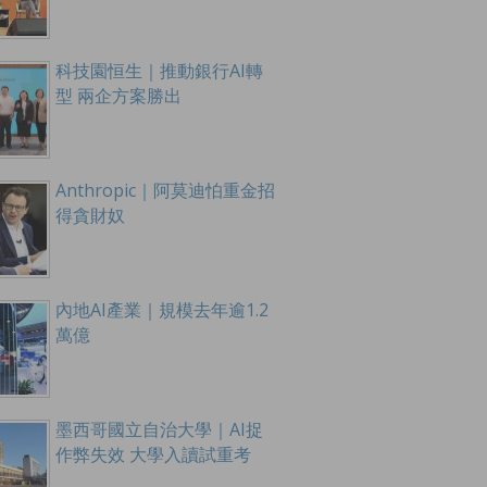
科技園恒生｜推動銀行AI轉
型 兩企方案勝出
Anthropic｜阿莫迪怕重金招
得貪財奴
內地AI產業｜規模去年逾1.2
萬億
墨西哥國立自治大學｜AI捉
作弊失效 大學入讀試重考