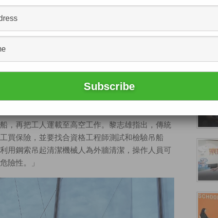
一幢30樓高大廈作真實測試。(威博科技提供相片)
lbot）
，是唯一入選「城慧」企業創新計劃的本港
簡化工序流程，亦較傳統以吊船載乘清潔工的做法
志雄稱，已透過城慧計劃覓得一幢樓高30層的大廈
船，再把工人運載至高空工作。黎志雄指出，傳統
工買保險，並要找合資格工程師測試和檢驗吊船
利用鋼索吊起清潔機械人為外牆清潔，操作人員可
危險性。」