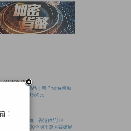
LAR POSTS
Apple新品｜新iPhone傳加
價最多1560元
箱！
創科出海 香港啟航HK
Tech 300全國千萬大賽擴展