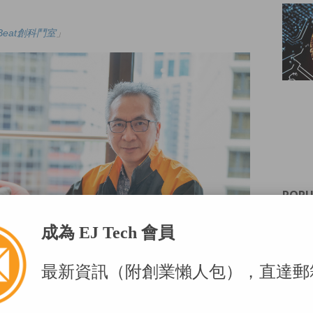
upBeat創科鬥室
」
POPU
成為 EJ Tech 會員
最新資訊（附創業懶人包），直達郵