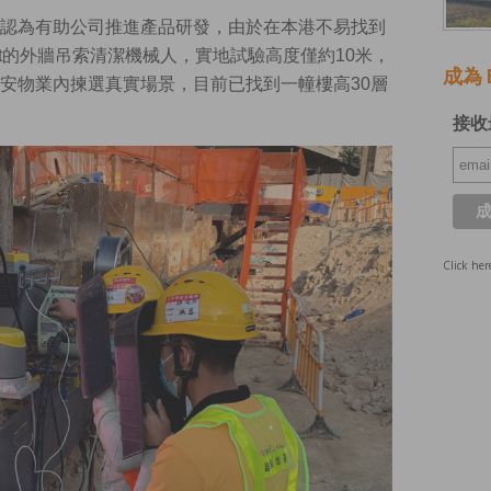
認為有助公司推進產品研發，由於在本港不易找到
ot的外牆吊索清潔機械人，實地試驗高度僅約10米，
成為 E
安物業內揀選真實場景，目前已找到一幢樓高30層
接收
Click her