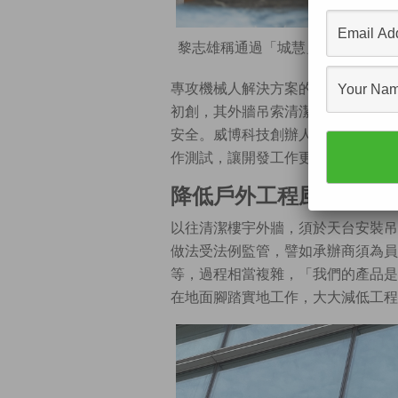
黎志雄稱通過「城慧」計劃，已覓得
專攻機械人解決方案的
威博科技（We
初創，其外牆吊索清潔機械人，不僅
安全。威博科技創辦人及技術總監黎
作測試，讓開發工作更貼地。
降低戶外工程風險
以往清潔樓宇外牆，須於天台安裝吊
做法受法例監管，譬如承辦商須為員
等，過程相當複雜，「我們的產品是
在地面腳踏實地工作，大大減低工程