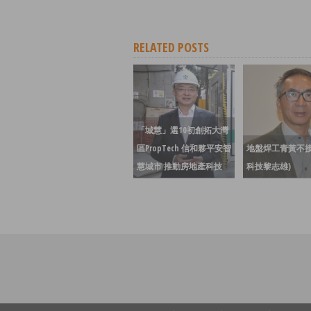
RELATED POSTS
「城慧」選10初創拓大灣
區PropTech 信和夥平安智
地盤焊工青黃不接
慧城市 推動房地產科技
科技黎志雄)