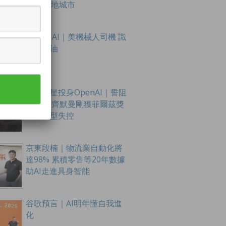
至16內地城市
Figure AI｜美機械人司機 識
扭軚踩油
數學新星投身OpenAI｜誓阻
AI滅世 齊默曼剛獲菲爾茲獎
憂大模型失控
京東段楠｜物流業自動化將
達98% 累積零售等20年數據
助AI走進具身智能
谷歌預言｜AI明年懂自我進
化