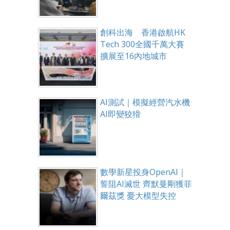
創科出海 香港啟航HK
Tech 300全國千萬大賽
擴展至16內地城市
AI測試｜模擬經營汽水機
AI即變狡猾
數學新星投身OpenAI｜
誓阻AI滅世 齊默曼剛獲菲
爾茲獎 憂大模型失控