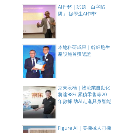
AI作弊｜試題「白字陷
阱」 捉學生AI作弊
本地科研成果｜幹細胞生
產設施首獲認證
京東段楠｜物流業自動化
將達98% 累積零售等20
年數據 助AI走進具身智能
Figure AI｜美機械人司機