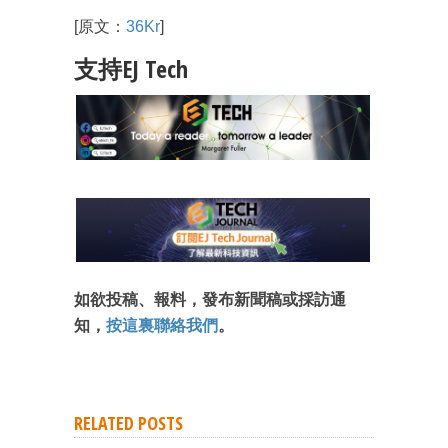
[原文：
36Kr
]
支持EJ Tech
成為 EJ Tech 會員
最新資訊（附創業懶人包）
箱！
如欲投稿、報料，發布新聞稿或採訪通
知，
按這裏聯絡我們
。
RELATED POSTS