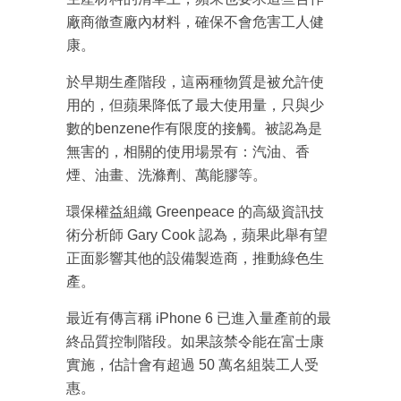
廠商徹查廠內材料，確保不會危害工人健
康。
於早期生產階段，這兩種物質是被允許使
用的，但蘋果降低了最大使用量，只與少
數的benzene作有限度的接觸。被認為是
無害的，相關的使用場景有：汽油、香
煙、油畫、洗滌劑、萬能膠等。
環保權益組織 Greenpeace 的高級資訊技
術分析師 Gary Cook 認為，蘋果此舉有望
正面影響其他的設備製造商，推動綠色生
產。
最近有傳言稱 iPhone 6 已進入量產前的最
終品質控制階段。如果該禁令能在富士康
實施，估計會有超過 50 萬名組裝工人受
惠。