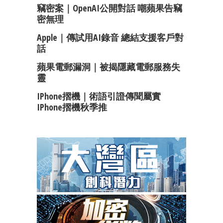
竊密案｜OpenAI公開對話 嘲蘋果告竊
密無理
Apple｜傳試用AI錄音 總結支援客戶對
話
蘋果電郵漏洞｜被揭隱藏電郵服務失
靈
IPhone摺機｜術語引證傳聞屬實
IPhone摺機秋季推