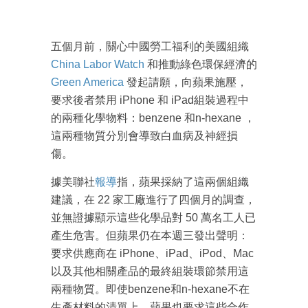
五個月前，關心中國勞工福利的美國組織
China Labor Watch
和推動綠色環保經濟的
Green America
發起請願，向蘋果施壓，
要求後者禁用 iPhone 和 iPad組裝過程中
的兩種化學物料：benzene 和n-hexane ，
這兩種物質分別會導致白血病及神經損
傷。
據美聯社
報導
指，蘋果採納了這兩個組織
建議，在 22 家工廠進行了四個月的調查，
並無證據顯示這些化學品對 50 萬名工人已
產生危害。但蘋果仍在本週三發出聲明：
要求供應商在 iPhone、iPad、iPod、Mac
以及其他相關產品的最終組裝環節禁用這
兩種物質。即使benzene和n-hexane不在
生產材料的清單上，蘋果也要求這些合作