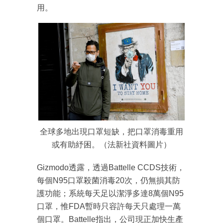
用。
全球多地出現口罩短缺，把口罩消毒重用
或有助紓困。（法新社資料圖片）
成為 EJ Tech 會員
Gizmodo透露，透過Battelle CCDS技術，
最新資訊（附創業懶人包）
箱！
每個N95口罩殺菌消毒20次，仍無損其防
護功能；系統每天足以潔淨多達8萬個N95
口罩，惟FDA暫時只容許每天只處理一萬
個口罩。Battelle指出，公司現正加快生產