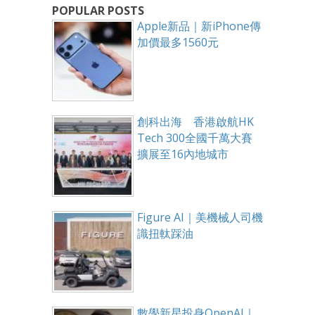
POPULAR POSTS
Apple新品｜新iPhone傳
加價最多1560元
創科出海 香港啟航HK
Tech 300全國千萬大賽
擴展至16內地城市
Figure AI｜美機械人司機
識扭軚踩油
數學新星投身OpenAI｜