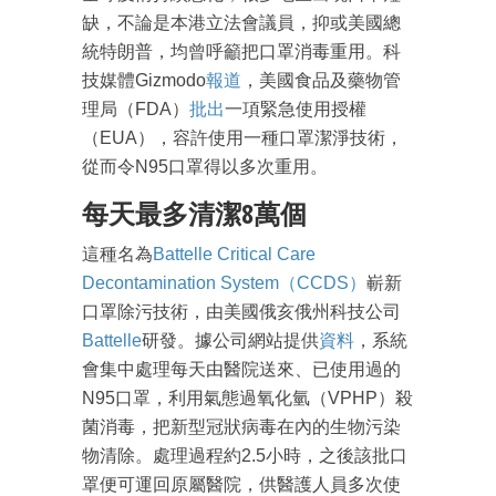
缺，不論是本港立法會議員，抑或美國總
統特朗普，均曾呼籲把口罩消毒重用。科
技媒體Gizmodo
報道
，美國食品及藥物管
理局（FDA）
批出
一項緊急使用授權
（EUA），容許使用一種口罩潔淨技術，
從而令N95口罩得以多次重用。
每天最多清潔8萬個
這種名為
Battelle Critical Care
Decontamination System（CCDS）
嶄新
口罩除污技術，由美國俄亥俄州科技公司
Battelle
研發。據公司網站提供
資料
，系統
會集中處理每天由醫院送來、已使用過的
N95口罩，利用氣態過氧化氫（VPHP）殺
菌消毒，把新型冠狀病毒在內的生物污染
物清除。處理過程約2.5小時，之後該批口
罩便可運回原屬醫院，供醫護人員多次使