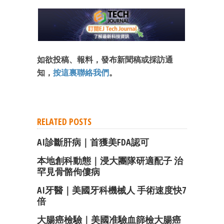
如欲投稿、報料，發布新聞稿或採訪通
知，
按這裏聯絡我們
。
RELATED POSTS
AI診斷肝病｜首獲美FDA認可
本地創科動態｜浸大團隊研適配子 治
罕見骨骼佝僂病
AI牙醫｜美國牙科機械人 手術速度快7
倍
大腸癌檢驗｜美國准驗血篩檢大腸癌