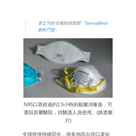
原文
刊於信報財經新聞「
StartupBeat
創科鬥室
」
N95口罩經過約2.5小時的殺菌消毒後，可
運回原屬醫院，供醫護人員使用。(路透圖
片)
全球疫情持續惡化，很多地區出現口罩短