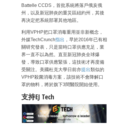
Battelle CCDS，首批系統將落戶俄亥俄
州，以及新冠肺炎的重災區紐約州，其後
再決定把系統部署其他地區。
利用VPHP把口罩消毒重用並非新概念，
外媒TechCrunch
指出
，早於2016年已有相
關研究發表，只是當時口罩供應充足，業
界一直不以為然。直至新冠肺炎全球爆
發，導致口罩供應緊張，這技術才再度備
受關注。美國杜克大學日前亦
提出
類似的
VPHP殺菌消毒方案，該技術不會降解口
罩的物料，將於旗下3間醫院開始使用。
支持EJ Tech