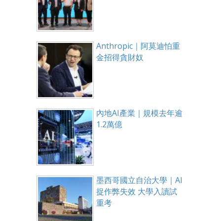
Anthropic｜阿莫迪怕重
金招得貪財奴
內地AI產業｜規模去年逾
1.2萬億
墨西哥國立自治大學｜AI
捉作弊失效 大學入讀試
重考