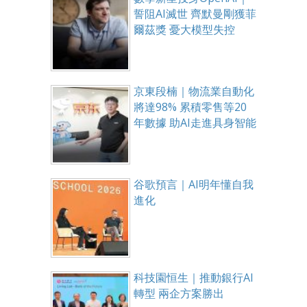
誓阻AI滅世 齊默曼剛獲菲
爾茲獎 憂大模型失控
京東段楠｜物流業自動化
將達98% 累積零售等20
年數據 助AI走進具身智能
谷歌預言｜AI明年懂自我
進化
科技園恒生｜推動銀行AI
轉型 兩企方案勝出