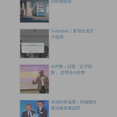
AI即變狡猾
Substack｜新增生成文
字檢測
AI作弊｜試題「白字陷
阱」 捉學生AI作弊
本地科研成果｜幹細胞生
產設施首獲認證