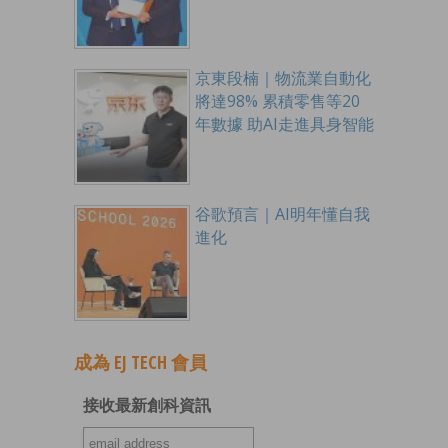
京東段楠｜物流業自動化
將達98% 累積零售等20
年數據 助AI走進具身智能
谷歌預言｜AI明年懂自我
進化
成為 EJ TECH 會員
接收最新創科資訊