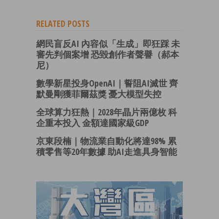
RELATED POSTS
網民盲反AI 內容似「生成」即狂踩 未
審先判個案增 恐毀創作者聲譽（郝本
尼）
數學新星投身OpenAI｜誓阻AI滅世 齊
默曼剛獲菲爾茲獎 憂大模型失控
全球算力狂熱｜2028年晶片兩億枚 科
企重本投入 金額達國家級GDP
京東段楠｜物流業自動化將達98% 累
積零售等20年數據 助AI走進具身智能