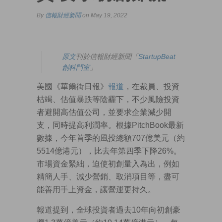
By
信報財經新聞
on May 19, 2022
原文
刊於信報財經新聞「
StartupBeat
創科鬥室
」
美國《華爾街日報》
報道
，在裁員、投資
枯竭、估值暴跌等陰霾下，不少風險投資
者避開高估值公司，並要求企業減少開
支，同時提高利潤率。根據PitchBook最新
數據，今年首季的風投總額707億美元（約
5514億港元），比去年第四季下降26%。
市場資金緊絀，迫使初創量入為出，例如
精簡人手、減少營銷、取消項目等，盡可
能善用手上資金，讓營運更持久。
報道提到，全球投資者過去10年向初創豪