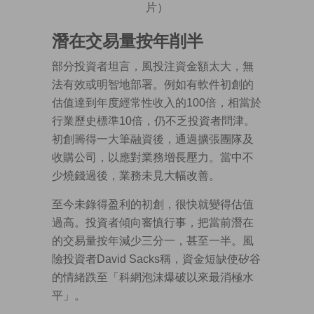
片）
潛在交易量按年削半
部分投資者坦言，風投注資金額太大，無
法有效或明智地部署。例如有軟件初創的
估值達到年度經常性收入的100倍，相當於
行業歷史標準10倍，仍不乏投資者問津。
初創籌得一大筆融資後，通過擴張團隊及
收購公司，以應對業務增長壓力。當中不
少燒錢過後，業務未見大幅改善。
至今未錄得盈利的初創，很快就變得估值
過高。投資者傾向審慎行事，把當前潛在
的交易量按年減少三分一，甚至一半。風
險投資者David Sacks稱，資金短缺使矽谷
的情緒跌至「科網泡沫爆破以來最消極水
平」。