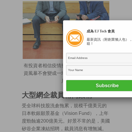
成為 EJ Tech 會員
最新資訊（附創業懶人包）
箱！
有投資者相信疫情推動行業數碼轉型，融
資風暴不會變成一場危機。（路透資料圖
片）
大型網企裁員精簡架構
受全球科技股洗倉拖累，規模千億美元的
日本軟銀願景基金（Vision Fund），上年
度勁蝕逾200億美元。好景不常的是，美國
矽谷企業凍結招聘，裁員消息有增無減。