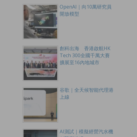
OpenAI｜向10萬研究員
開放模型
創科出海 香港啟航HK
Tech 300全國千萬大賽
擴展至16內地城市
谷歌｜全天候智能代理港
上線
AI測試｜模擬經營汽水機