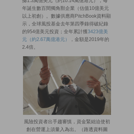
擲1.3萬億美元（約10.14萬億港元），每
年誕生數百間獨角獸企業（估值10億美元
以上初創）。數據供應商PitchBook資料顯
示，全球風投基金去年第四季錄得破紀錄
的954億美元投資；全年累計獲
3423億美
元（約2.67萬億港元）
，金額是2019年的
2.4倍。
風險投資者出手趨審慎，資金緊絀迫使初
創在營運上須量入為出。（路透資料圖