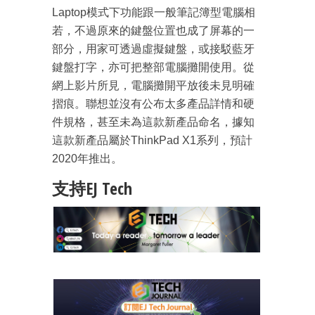
Laptop模式下功能跟一般筆記簿型電腦相
若，不過原來的鍵盤位置也成了屏幕的一
部分，用家可透過虛擬鍵盤，或接駁藍牙
鍵盤打字，亦可把整部電腦攤開使用。從
網上影片所見，電腦攤開平放後未見明確
摺痕。聯想並沒有公布太多產品詳情和硬
件規格，甚至未為這款新產品命名，據知
這款新產品屬於ThinkPad X1系列，預計
2020年推出。
支持EJ Tech