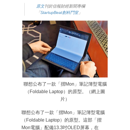
原文
刊於信報財經新聞專欄
「
StartupBeat創科鬥室
」
聯想公布了一款「摺Mon」筆記簿型電腦
（Foldable Laptop）的原型。（網上圖
片）
聯想公布了一款「摺Mon」筆記簿型電腦
成為 EJ Tech 會員
（Foldable Laptop）的原型。這部「摺
最新資訊（附創業懶人包），直達郵
箱！
Mon電腦」配備13.3吋OLED屏幕，在