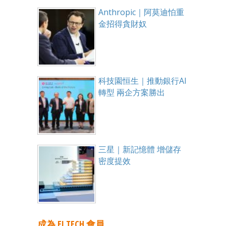
Anthropic｜阿莫迪怕重
金招得貪財奴
科技園恒生｜推動銀行AI
轉型 兩企方案勝出
三星｜新記憶體 增儲存
密度提效
成為 EJ TECH 會員