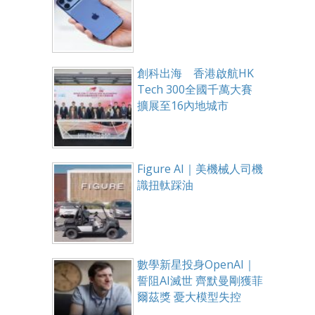
創科出海 香港啟航HK
Tech 300全國千萬大賽
擴展至16內地城市
Figure AI｜美機械人司機
識扭軚踩油
數學新星投身OpenAI｜
誓阻AI滅世 齊默曼剛獲菲
爾茲獎 憂大模型失控