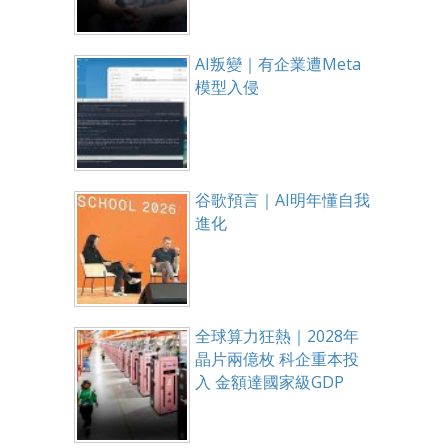
AI叛變｜有企業遭Meta
模型入侵
谷歌預言｜AI明年懂自我
進化
全球算力狂熱｜2028年
晶片兩億枚 科企重本投
入 金額達國家級GDP