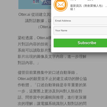
最新資訊（附創業懶人包）
箱！
Otter.ai 從頭建立其技術架構，並用大量會
議對話數據，以訓練其AI演算法。
（Otter.ai網上圖片）
梁松透露，Otter.ai團隊已着手探索支援影
片對話內容的技術，「通過影片，我們的
系統可以讀取影片對話的人類表情，以及
影片出現的圖像及文字內容，進一步理解
對話內容。」
儘管目前業務集中於口述自動筆錄，
Otter.ai的願景並不止於建立成功的辦公協
作軟體，「口述自動筆錄是非常重要的第
一步，這實際上更涉及到AI對人類在對
話、問答當中的邏輯與推理，進行更深層
次的理解；讓電腦系統識別人類對話的問