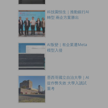
科技園恒生｜推動銀行AI
轉型 兩企方案勝出
AI叛變｜有企業遭Meta
模型入侵
墨西哥國立自治大學｜AI
捉作弊失效 大學入讀試
重考