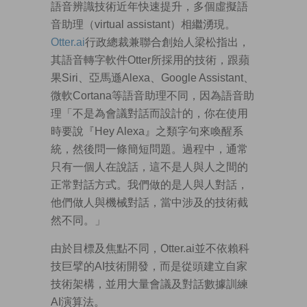
語音辨識技術近年快速提升，多個虛擬語
音助理（virtual assistant）相繼湧現。
Otter.ai
行政總裁兼聯合創始人梁松指出，
其語音轉字軟件Otter所採用的技術，跟蘋
果Siri、亞馬遜Alexa、Google Assistant、
微軟Cortana等語音助理不同，因為語音助
理「不是為會議對話而設計的，你在使用
時要說『Hey Alexa』之類字句來喚醒系
統，然後問一條簡短問題。過程中，通常
只有一個人在說話，這不是人與人之間的
正常對話方式。我們做的是人與人對話，
他們做人與機械對話，當中涉及的技術截
然不同。」
由於目標及焦點不同，Otter.ai並不依賴科
技巨擘的AI技術開發，而是從頭建立自家
技術架構，並用大量會議及對話數據訓練
AI演算法。