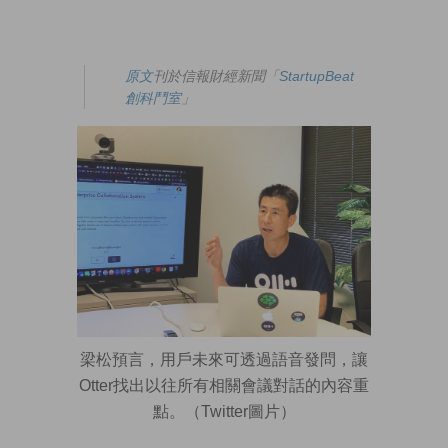
原文
刊於信報財經新聞「
StartupBeat
創科鬥室
」
梁松預言，用戶未來可透過語音發問，讓
Otter找出以往所有相關會議對話的內容重
點。（Twitter圖片）