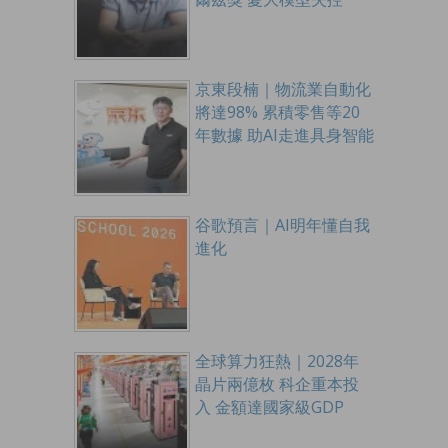
京東段楠｜物流業自動化
將達98% 累積零售等20
年數據 助AI走進具身智能
谷歌預言｜AI明年懂自我
進化
全球算力狂熱｜2028年
晶片兩億枚 科企重本投
入 金額達國家級GDP