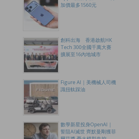
加價最多1560元
創科出海 香港啟航HK
Tech 300全國千萬大賽
擴展至16內地城市
Figure AI｜美機械人司機
識扭軚踩油
數學新星投身OpenAI｜
誓阻AI滅世 齊默曼剛獲菲
爾茲獎 憂大模型失控