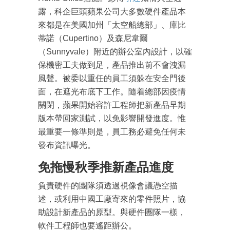
露，科企巨頭蘋果公司大多數硬件產品本
來都是在美國加州「太空船總部」、庫比
蒂諾（Cupertino）及森尼韋爾
（Sunnyvale）附近的辦公室內設計，以確
保機密工夫做到足，產品推出前不會洩漏
風聲。被委以重任的員工須躲在安全門後
面，在遮光布底下工作。隨着總部因疫情
關閉，蘋果開始容許工程師把新產品早期
版本帶回家測試，以免影響開發進度。惟
最重要一條準則是，員工務必避免任何未
發布資訊曝光。
免拖慢秋季推新產品進度
負責硬件的團隊須透過視像會議憑空描
述，或利用中國工廠寄來的零件照片，協
助設計新產品的原型。與硬件團隊一樣，
軟件工程師也要遙距辦公。