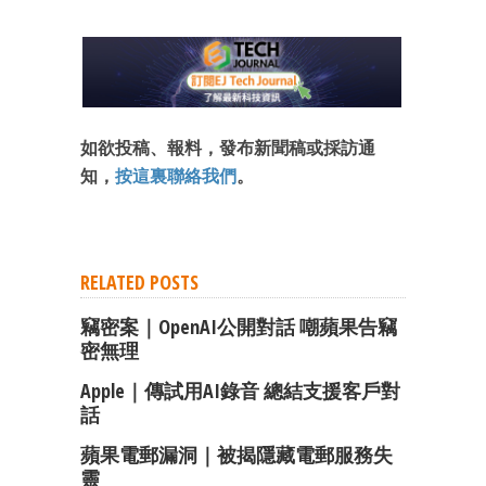
如欲投稿、報料，發布新聞稿或採訪通
知，
按這裏聯絡我們
。
RELATED POSTS
竊密案｜OpenAI公開對話 嘲蘋果告竊
密無理
Apple｜傳試用AI錄音 總結支援客戶對
話
蘋果電郵漏洞｜被揭隱藏電郵服務失
靈