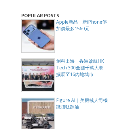
POPULAR POSTS
Apple新品｜新iPhone傳
加價最多1560元
創科出海 香港啟航HK
Tech 300全國千萬大賽
擴展至16內地城市
Figure AI｜美機械人司機
識扭軚踩油