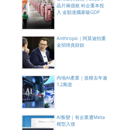
晶片兩億枚 科企重本投
入 金額達國家級GDP
Anthropic｜阿莫迪怕重
金招得貪財奴
內地AI產業｜規模去年逾
1.2萬億
AI叛變｜有企業遭Meta
模型入侵