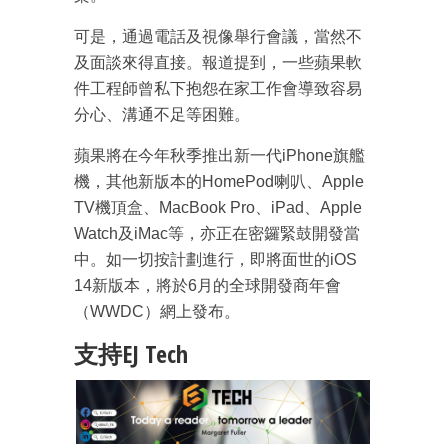
可是，通過電話及視像舉行會議，當然不
及面談來得直接。報道提到，一些蘋果軟
件工程師曾私下抱怨在家工作會導致容易
分心、溝通不足等困難。
蘋果將在今年秋季推出新一代iPhone旗艦
機，其他新版本的HomePod喇叭、Apple
TV機頂盒、MacBook Pro、iPad、Apple
Watch及iMac等，亦正在密鑼緊鼓開發當
中。如一切按計劃進行，即將面世的iOS
14新版本，將於6月的全球開發商年會
（WWDC）網上發布。
支持EJ Tech