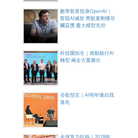
數學新星投身OpenAI｜
誓阻AI滅世 齊默曼剛獲菲
爾茲獎 憂大模型失控
科技園恒生｜推動銀行AI
轉型 兩企方案勝出
谷歌預言｜AI明年懂自我
進化
全球算力狂熱｜2028年