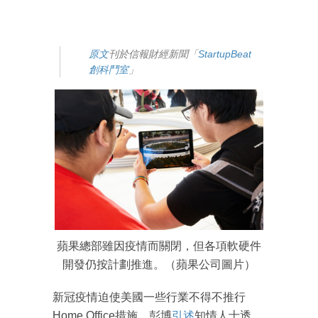
原文
刊於信報財經新聞「
StartupBeat
創科鬥室
」
蘋果總部雖因疫情而關閉，但各項軟硬件
開發仍按計劃推進。（蘋果公司圖片）
新冠疫情迫使美國一些行業不得不推行
Home Office措施。彭博
引述
知情人士透