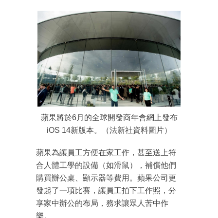
蘋果將於6月的全球開發商年會網上發布
iOS 14新版本。（法新社資料圖片）
蘋果為讓員工方便在家工作，甚至送上符
成為 EJ Tech 會員
合人體工學的設備（如滑鼠），補償他們
最新資訊（附創業懶人包）
購買辦公桌、顯示器等費用。蘋果公司更
箱！
發起了一項比賽，讓員工拍下工作照，分
享家中辦公的布局，務求讓眾人苦中作
樂。