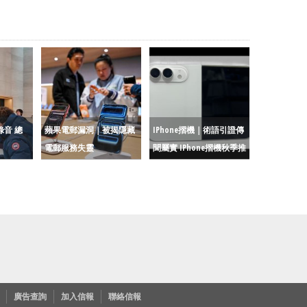
錄音 總
蘋果電郵漏洞｜被揭隱藏
IPhone摺機｜術語引證傳
電郵服務失靈
聞屬實 IPhone摺機秋季推
廣告查詢
加入信報
聯絡信報