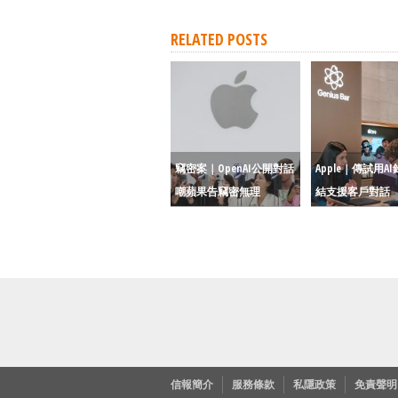
RELATED POSTS
竊密案｜OpenAI公開對話
Apple｜傳試用AI
嘲蘋果告竊密無理
結支援客戶對話
信報簡介
服務條款
私隱政策
免責聲明