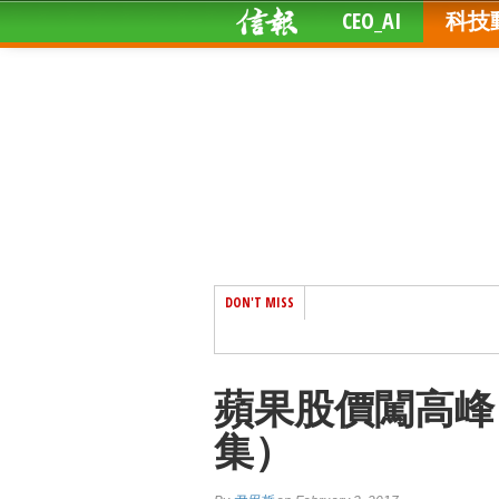
CEO_AI
科技
DON'T MISS
蘋果股價闖高峰
集）