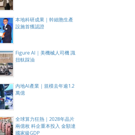
本地科研成果｜幹細胞生產
設施首獲認證
Figure AI｜美機械人司機 識
扭軚踩油
內地AI產業｜規模去年逾1.2
萬億
全球算力狂熱｜2028年晶片
兩億枚 科企重本投入 金額達
國家級GDP