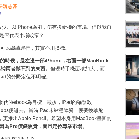
會長魏志豪
華
益少。以iPhone為例，仍有換新機的市場。但以我自
這是否代表市場較窄？
9，只要可以繼續運行，其實不用換機。
Pad的時候，是左邊一部iPhone，右面一部MacBook
填補兩者做不到的東西。
但現時手機面積加大，而
iPad的分野定位不明確。
是以取代Netbook為目標。最後，iPad的確擊敗
ve Jobs便逝去。當時iPad未站穩陣腳，便要換掌舵
推出Apple Pencil。希望本身用MacBook畫圖的
因為Pro價錢較貴，而且定位專業市場。