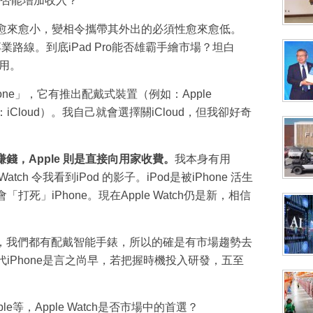
ad是否能增加收入？
分野愈來愈小，變相令攜帶其外出的必須性愈來愈低。
走專業路線。到底iPad Pro能否雄霸手繪市場？坦白
少用。
iPhone」，它有推出配戴式裝置（例如：Apple
（例如：iCloud）。我自己就會選擇關iCloud，但我卻好奇
a賺錢，Apple 則是直接向用家收費。
我本身有用
atch 令我看到iPod 的影子。iPod是被iPhone 活生
會「打死」iPhone。現在Apple Watch仍是新，相信
，我們都有配戴智能手錶，所以的確是有市場趨勢去
h取代iPhone是言之尚早，若把握時機投入研發，五至
ble等，Apple Watch是否市場中的首選？