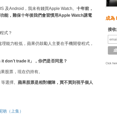
 及Android，我未有錢買Apple Watch。
十年前，
，難保十年後我們會習慣用Apple Watch講電
成為 E
接收
ch程式？
ch 的處理能力較低，蘋果仍鼓勵人主要在手機開發程式，
t don’t trade it」，你們是否同意？
Click her
蘋果股票，現在仍持有。
k 等選擇。
蘋果股票是相對穩陣，買不買則視乎個人
呢啲（上集）