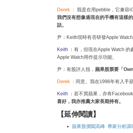
Derek ：
我是在用pebble，它兼容iOS
我們沒有想像過現在的手機有這樣的功能
話。
尹：Keith現時有否研發Apple Wat
Keith ：
有，但現在Apple Wat
Apple Watch用作提示功能。
尹：有股評人指，
蘋果股票要「Own i
Derek ：
同意。我在1996年有入手
Keith ：
若不買蘋果，亦有Faceboo
喜好，我亦推薦大家長期持有。
【延伸閱讀】
蘋果股價闖高峰 專家分析講