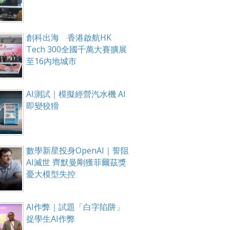
創科出海 香港啟航HK
Tech 300全國千萬大賽擴展
至16內地城市
AI測試｜模擬經營汽水機 AI
即變狡猾
數學新星投身OpenAI｜誓阻
AI滅世 齊默曼剛獲菲爾茲獎
憂大模型失控
AI作弊｜試題「白字陷阱」
捉學生AI作弊