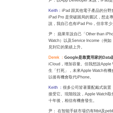
尹：以App Developer 來說，iP
Keith：
iPad 跟其他電子產品的
iPad Pro 是突破困局的嘗試，想
說，我自己也有iPad Pro，但非常
尹： 蘋果常說自己「Other than 
Watch）以及Service Income
見到它的業績上升。
Derek ：
Google是靠賣用家的Dat
iCloud，增加容量。但我想說Apple W
生「打死」，未來Apple Watch有機
以後有機會取代iPhone。
Keith ：
很多公司皆著重配戴式裝置
接受它。現階段說，Apple Watc
十年後，相信有機會發生。
尹： 在智能手錶市場仍有fitbit及peb