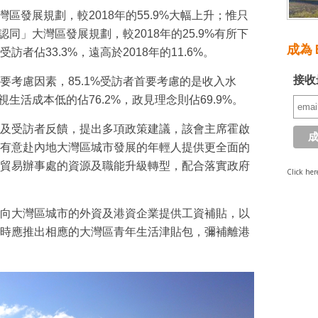
灣區發展規劃，較2018年的55.9%大幅上升；惟只
認同」大灣區發展規劃，較2018年的25.9%有所下
成為 E
者佔33.3%，遠高於2018年的11.6%。
接收
要考慮因素，85.1%受訪者首要考慮的是收入水
視生活成本低的佔76.2%，政見理念則佔69.9%。
及受訪者反饋，提出多項政策建議，該會主席霍啟
有意赴內地大灣區城市發展的年輕人提供更全面的
貿易辦事處的資源及職能升級轉型，配合落實政府
Click her
向大灣區城市的外資及港資企業提供工資補貼，以
時應推出相應的大灣區青年生活津貼包，彌補離港