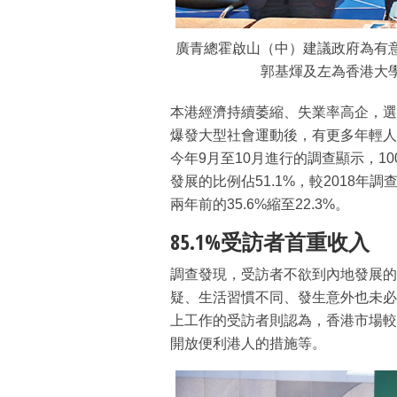
廣青總霍啟山（中）建議政府為有
郭基煇及左為香港大
本港經濟持續萎縮、失業率高企，選
爆發大型社會運動後，有更多年輕人
今年9月至10月進行的調查顯示，10
發展的比例佔51.1%，較2018年
兩年前的35.6%縮至22.3%。
85.1%受訪者首重收入
調查發現，受訪者不欲到內地發展的
疑、生活習慣不同、發生意外也未必
上工作的受訪者則認為，香港市場較
開放便利港人的措施等。