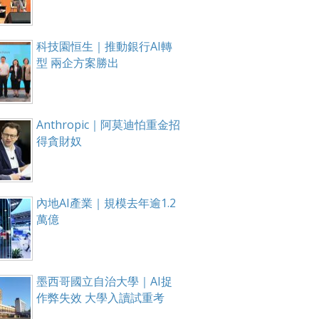
科技園恒生｜推動銀行AI轉
型 兩企方案勝出
Anthropic｜阿莫迪怕重金招
得貪財奴
內地AI產業｜規模去年逾1.2
萬億
墨西哥國立自治大學｜AI捉
作弊失效 大學入讀試重考