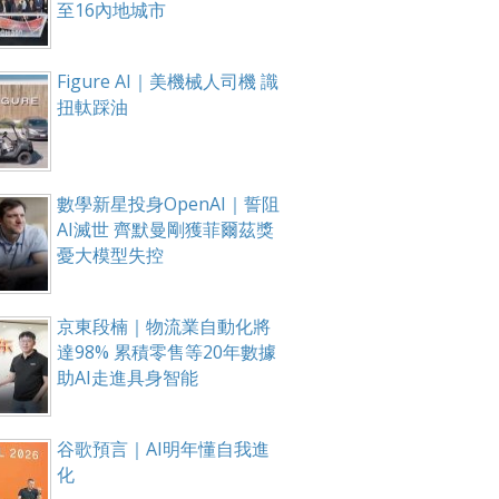
至16內地城市
Figure AI｜美機械人司機 識
扭軚踩油
數學新星投身OpenAI｜誓阻
AI滅世 齊默曼剛獲菲爾茲獎
憂大模型失控
京東段楠｜物流業自動化將
達98% 累積零售等20年數據
助AI走進具身智能
谷歌預言｜AI明年懂自我進
化