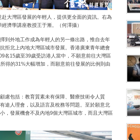
意赴大灣區發展的年輕人，提供更全面的資訊。右為
學經濟學講座教授王于漸。（何澤攝）
擇到外地工作成為年輕人的另一條出路，惟自去年
抗拒北上內地大灣區城市發展。香港廣東青年總會
09名15歲至39歲受訪港人當中，不願意前往大灣區
調查所得的31%大幅增加，而願意前往發展的比例則由
顧慮包括：教育質素未有保障、醫療技術令人質
有途人理會，以及語言及稅務等問題。至於願意北
小，發展機會不及內地9個大灣區城市，而且大灣區