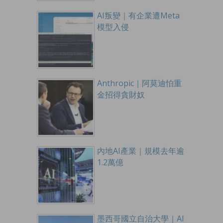
AI叛變｜有企業遭Meta
模型入侵
Anthropic｜阿莫迪怕重
金招得貪財奴
內地AI產業｜規模去年逾
1.2萬億
墨西哥國立自治大學｜AI