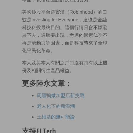
美國炒股平台羅賓漢（Robinhood）的口
號是Investing for Everyone，這也是金融
科技科投最終目的。這個行情只會不斷發
展下去，通脹要出現，考慮的因素似乎不
再是勞動力等因素，而是科技帶來了全球
化平民化革命。
本人及與本人有關之戶口沒有持有以上股
份及相關衍生產品權益。
更多陸永文章：
周黑鴨做加盟店新挑戰
老人化下的新浪潮
王維基的無可能論
支持EJ Tech