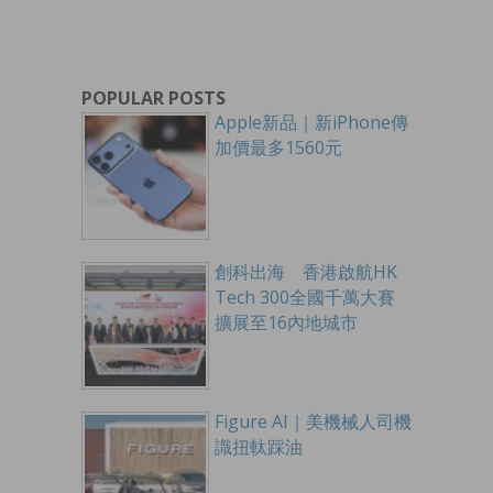
POPULAR POSTS
Apple新品｜新iPhone傳
加價最多1560元
創科出海 香港啟航HK
Tech 300全國千萬大賽
擴展至16內地城市
Figure AI｜美機械人司機
識扭軚踩油