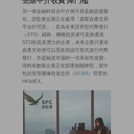
去除中介收費 降門檻
另一個金融科技去中介例子就是融資虛擬
化，證監會近期正在處理「虛擬資產交易
平台許可證」，是為未來證券型代幣發行
（STO）鋪路，機構投資者可直接通過
STO投資具潛力的企業，未來企業只要有
資產支持便可以受政府認可形式進行代幣
發行，亦是融資市場的一項革命性改變。
現時有數家企業正在競逐相關牌照，當中
包括管理層擁有港交所（
00388
）背景的
HKbitEX。