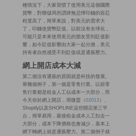
種情況下，大家習慣了使用美元這個國際
貨幣，對聯儲局所謂肆無忌憚印錢的容忍
程度高了，簡單來說，對美元的需求大
了，印錢使貨幣貶值。以前沒有全球化，
可能只是本來使用美元的朋友受到貶值影
響，如今貶值影響由大家一起分擔，美元
持有者自然感受不到貶值或是通脹壓力。
網上開店成本大減
第二個沒有通脹的原因就是科技的發展。
舉幾個例子，第一個是零售行業。以前零
售行業都是租金人工佔成本一大部分，而
今天你於網上開店，用微盟（
02013
）、
Shopify以及SHOPLINE這些開店第三平
台，簡單易用，最後租金成本人工扣去一
大部分，成本下降價格也會減少，基本上
網下轉網上就是通脹壓力。第二個例子就