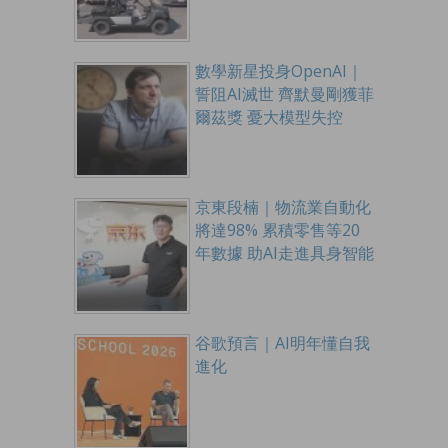
數學新星投身OpenAI｜
誓阻AI滅世 齊默曼剛獲菲
爾茲獎 憂大模型失控
京東段楠｜物流業自動化
將達98% 累積零售等20
年數據 助AI走進具身智能
谷歌預言｜AI明年懂自我
進化