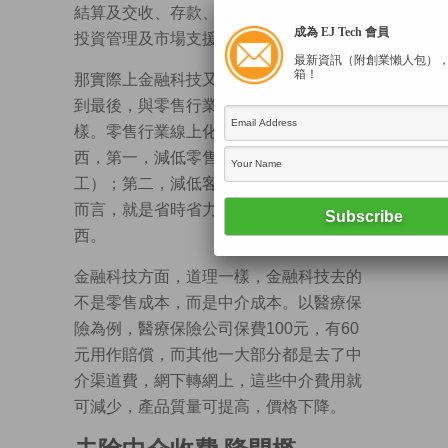
結算及交收、存款、借貸及集資、保險、
成為 EJ Tech 會員
投資管理及市場支援方面等的應用。
最新資訊（附創業懶人包）
箱！
那實際上金融科技又是什麼？金融科技說
到最後，與零售行業線下轉線上的概念一
樣。零售行業線上化作了兩樣重要的東
西，第一，減低零售成本（租金及人
工）；第二，減低客人的訊息成本，簡單
而言，就是省時省力找到最適合自己的東
西。
金融科技方面，道理一樣，金融科技去的
不是零售成本，而是中介成本。以醫療保
險為例，醫療保險公司保費100元，有60
元用作賠償，而其他一大部分都是去了中
介渠道費，網下轉網上，這些中介費用就
可減少，產品質量可提高，價格下降。