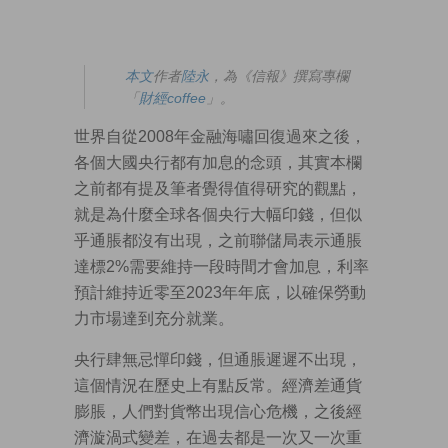
本文
作者
陸永
，為《信報》撰寫專欄
「
財經coffee
」。
世界自從2008年金融海嘯回復過來之後，
各個大國央行都有加息的念頭，其實本欄
之前都有提及筆者覺得值得研究的觀點，
就是為什麼全球各個央行大幅印錢，但似
乎通脹都沒有出現，之前聯儲局表示通脹
達標2%需要維持一段時間才會加息，利率
預計維持近零至2023年年底，以確保勞動
力市場達到充分就業。
央行肆無忌憚印錢，但通脹遲遲不出現，
這個情況在歷史上有點反常。經濟差通貨
膨脹，人們對貨幣出現信心危機，之後經
濟漩渦式變差，在過去都是一次又一次重