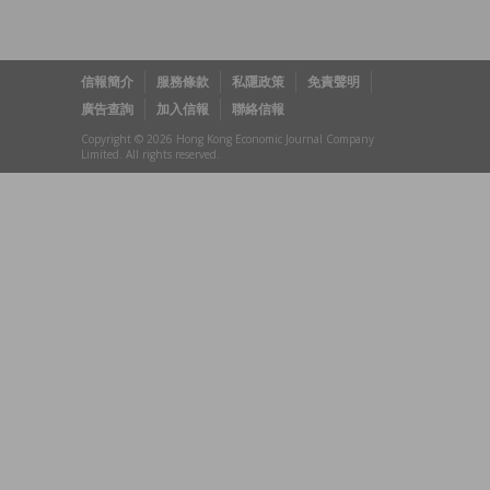
信報簡介
服務條款
私隱政策
免責聲明
廣告查詢
加入信報
聯絡信報
Copyright © 2026 Hong Kong Economic Journal Company
Limited. All rights reserved.