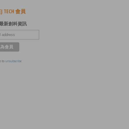
J TECH 會員
最新創科資訊
e to
unsubscribe