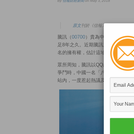
By
信報財經新聞
on May 3, 2018
原文
刊於《信報》的「
凌通/中環
騰訊（
00700
）貴為中國科網界巨頭
足8年之久。近期騰訊透過亞洲域名爭議
名的擁有權，估計這域名很快就會從
眾所周知，騰訊以QQ起家，「qq.c
爭鬥時，中國一名「八十後」徐賢標註冊
站內，一度惹起熱議及騰訊不滿，而