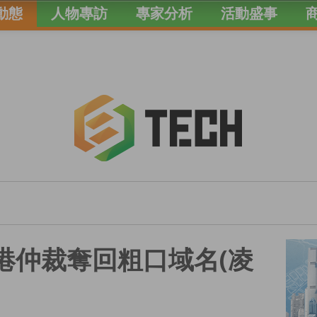
動態
人物專訪
專家分析
活動盛事
經港仲裁奪回粗口域名(凌