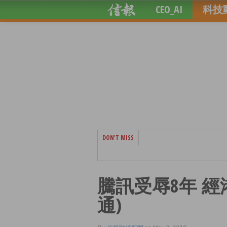
CEO_AI
科技
DON'T MISS
騰訊受辱8年 
通)