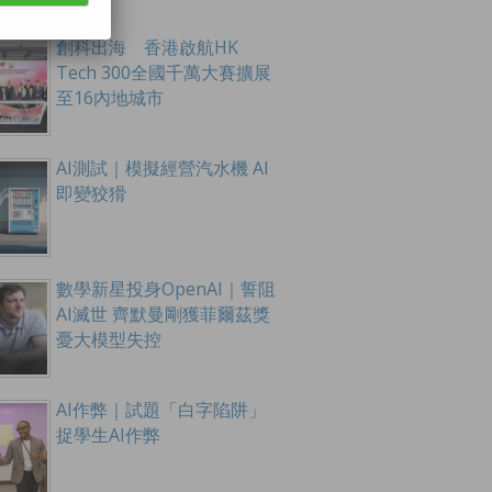
創科出海 香港啟航HK
Tech 300全國千萬大賽擴展
至16內地城市
AI測試｜模擬經營汽水機 AI
即變狡猾
數學新星投身OpenAI｜誓阻
AI滅世 齊默曼剛獲菲爾茲獎
憂大模型失控
AI作弊｜試題「白字陷阱」
捉學生AI作弊