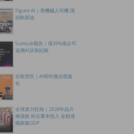
Figure AI｜美機械人司機 識
扭軚踩油
Sumsub報告｜僅36%港企可
追溯AI決策紀錄
谷歌預言｜AI明年懂自我進
化
全球算力狂熱｜2028年晶片
兩億枚 科企重本投入 金額達
國家級GDP