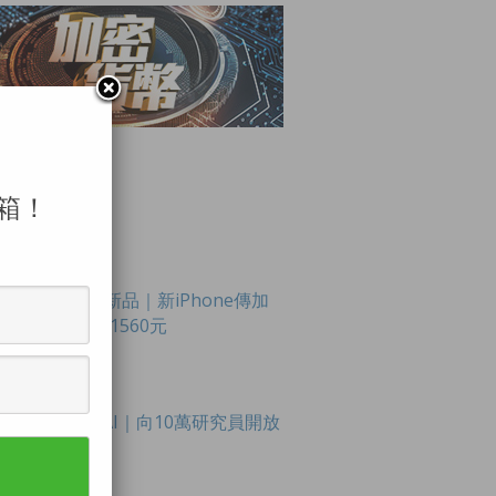
箱！
LAR POSTS
Apple新品｜新iPhone傳加
價最多1560元
OpenAI｜向10萬研究員開放
模型