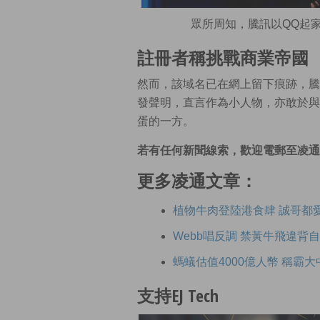
眾所周知，騰訊以QQ起家，
註冊者稱挑戰商業帝國
然而，該域名已在網上留下痕跡，騰
發聲明，直言作為小人物，亦敢於與
蛋的一方。
若有任何新聞線索，歡迎電郵至凌
更多凌通文章：
植物牛肉登陸港食肆 誠哥都
Webb唱反調 禁黃牛飛違背
螞蟻估值4000億人幣 稱霸
支持EJ Tech