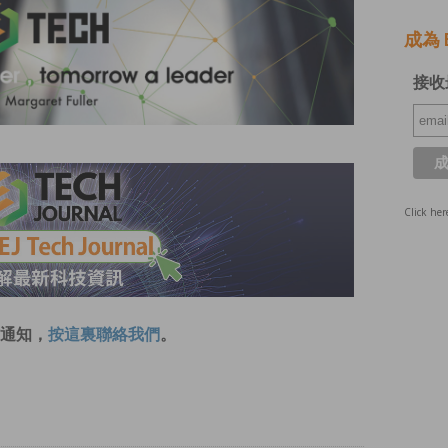
成為 E
接收
Click her
通知，
按這裏聯絡我們
。