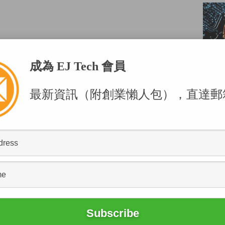
解密
」專欄
，竟然要容忍互聯網上出現一個甚為爭議的域名足
成為 EJ Tech 會員
解決中心（香港），成功奪回「fuckqq.com」域
宇宙中「消失」。
最新資訊（附創業懶人包），直達郵
om」無人不知，但在2009年「3Q大戰」與奇虎360
了「fuckqq.com」，更將之連接到奇虎360的網
POPU
奇虎創辦人周源禕曾表明與自己無關。