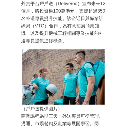
外賣平台戶戶送（Deliveroo）宣布未來12
個月，將投資逾100萬港元，支援超過350
名外送專員提升技能。該企近日與職業訓
練局（VTC）合作，為有意拓展商業知
識，以及提升機械工程相關專業技能的外
送專員提供進修機會。
（戶戶送提供圖片）
商業課程為期三天，外送專員可從管理、
成為 EJ Tech 會員
溝通、市場營銷及創業等展開學習。同
最新資訊（附創業懶人包），直達郵