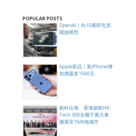
POPULAR POSTS
OpenAI｜向10萬研究員
開放模型
Apple新品｜新iPhone傳
加價最多1560元
創科出海 香港啟航HK
Tech 300全國千萬大賽
擴展至16內地城市