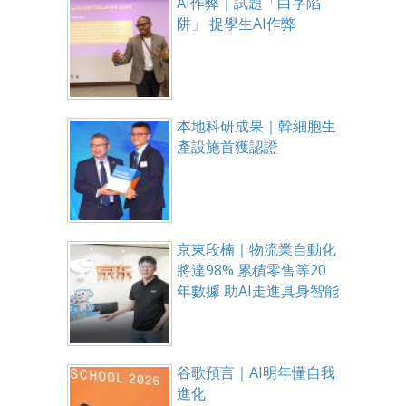
AI作弊｜試題「白字陷
阱」 捉學生AI作弊
本地科研成果｜幹細胞生
產設施首獲認證
京東段楠｜物流業自動化
將達98% 累積零售等20
年數據 助AI走進具身智能
谷歌預言｜AI明年懂自我
進化