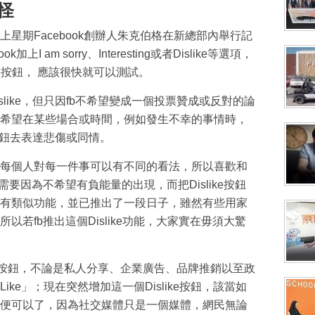
小怪
星期Facebook創辦人朱克伯格在新總部內舉行記
 am sorry、Interesting或者Dislike等選項，
ke按鈕， 應該很快就可以測試。
slike，但只因fb不希望變成一個投票贊成或反對的論
希望在某些場合或時間，例如發生不幸的事情時，
按鈕去表達悲傷或同情。
每個人對每一件事可以有不同的看法，所以喜歡和
要因為不希望有負能量的出現，而把Dislike按鈕
已經有類似功能，並已推出了一段日子，雖然有些用家
若fb推出這個Dislike功能，大家實在毋須大驚
這個按鈕，不論是私人分享、企業廣告、品牌推銷以至政
ke」；現在突然增加這一個Dislike按鈕，該當如
便可以了，因為社交媒體只是一個媒體，網民無論