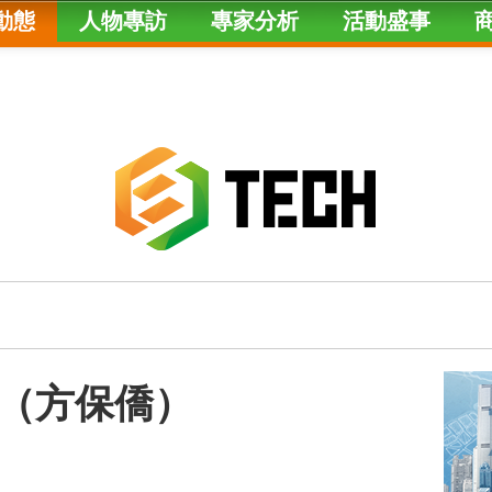
動態
人物專訪
專家分析
活動盛事
（方保僑）