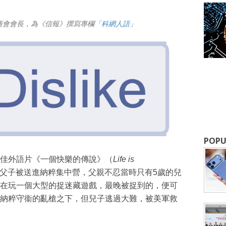
商會會長，為《信報》撰寫專欄
「科網人語」
POPU
佳外語片《一個快樂的傳說》（
Life is
父子被送進納粹集中營，父親不忍當時只有5歲的兒
在玩一個大型的捉迷藏遊戲，最晚被捉到的，便可
納粹守衞的亂槍之下，但兒子逃過大難，被美軍救