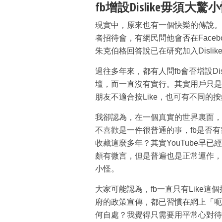
fb增設Dislike毋須大驚
現實中，原來也有一個快樂的傳說。上
者招待會，有網民問他會否在Facebook加上I
朱克伯格回答說已在研究加入Disli
過往多年來，都有人問fb會否增設Di
壇，而一直沒有實行。其實用戶只是
朋友不適合按Like，也可有不同的
我卻認為，在一個真實的世界裏面，
不喜歡是一件很普通的事，fb是否有需
收藏這麼多年？其實YouTube早
頗有微言，但是普遍也是正常運作，所以
小怪。
大家可能認為，fb一直只有Like
府的政策宣傳，都已習慣在網上「呃Li
何自處？我覺得只需要用平常心對待