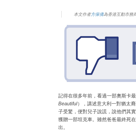
本文作者
方保僑
為香港互動市務
記得在很多年前，看過一部奧斯卡最
Beautiful
），講述意大利一對猶太裔
子受驚，便對兒子說謊，說他們其實
獲贈一部坦克車。雖然爸爸最終死在
出。