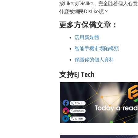
按Like或Dislike，完全隨着
什麼被網民Dislike呢？
更多方保僑文章：
活用新媒體
智能手機市場陷樽頸
保護你的個人資料
支持EJ Tech