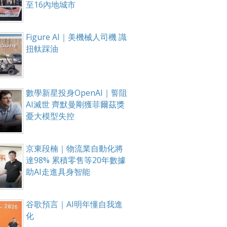
至16內地城市
Figure AI｜美機械人司機 識
扭軚踩油
數學新星投身OpenAI｜誓阻
AI滅世 齊默曼剛獲菲爾茲獎
憂大模型失控
京東段楠｜物流業自動化將
達98% 累積零售等20年數據
助AI走進具身智能
谷歌預言｜AI明年懂自我進
化