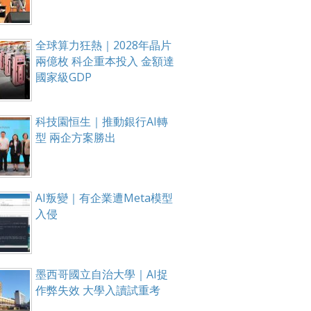
全球算力狂熱｜2028年晶片
兩億枚 科企重本投入 金額達
國家級GDP
科技園恒生｜推動銀行AI轉
型 兩企方案勝出
AI叛變｜有企業遭Meta模型
入侵
墨西哥國立自治大學｜AI捉
作弊失效 大學入讀試重考