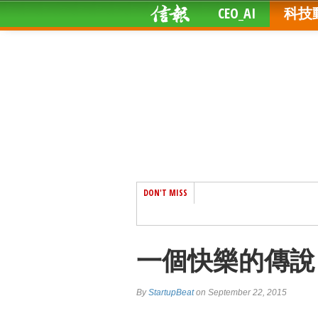
CEO_AI
科技
DON'T MISS
一個快樂的傳說
By
StartupBeat
on September 22, 2015