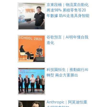
京東段楠｜物流業自動化
將達98% 累積零售等20
年數據 助AI走進具身智能
谷歌預言｜AI明年懂自我
進化
科技園恒生｜推動銀行AI
轉型 兩企方案勝出
Anthropic｜阿莫迪怕重