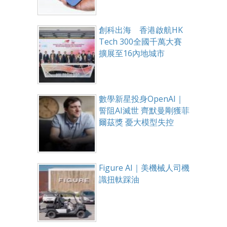
創科出海 香港啟航HK
Tech 300全國千萬大賽
擴展至16內地城市
數學新星投身OpenAI｜
誓阻AI滅世 齊默曼剛獲菲
爾茲獎 憂大模型失控
Figure AI｜美機械人司機
識扭軚踩油