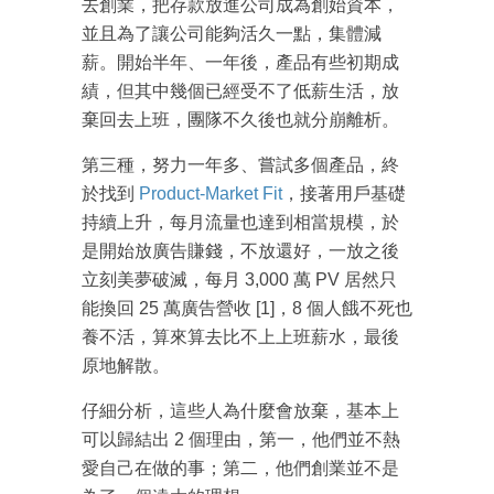
去創業，把存款放進公司成為創始資本，
並且為了讓公司能夠活久一點，集體減
薪。開始半年、一年後，產品有些初期成
績，但其中幾個已經受不了低薪生活，放
棄回去上班，團隊不久後也就分崩離析。
第三種，努力一年多、嘗試多個產品，終
於找到
Product-Market Fit
，接著用戶基礎
持續上升，每月流量也達到相當規模，於
是開始放廣告賺錢，不放還好，一放之後
立刻美夢破滅，每月 3,000 萬 PV 居然只
能換回 25 萬廣告營收 [1]，8 個人餓不死也
養不活，算來算去比不上上班薪水，最後
原地解散。
仔細分析，這些人為什麼會放棄，基本上
可以歸結出 2 個理由，第一，他們並不熱
成為 EJ Tech 會員
愛自己在做的事；第二，他們創業並不是