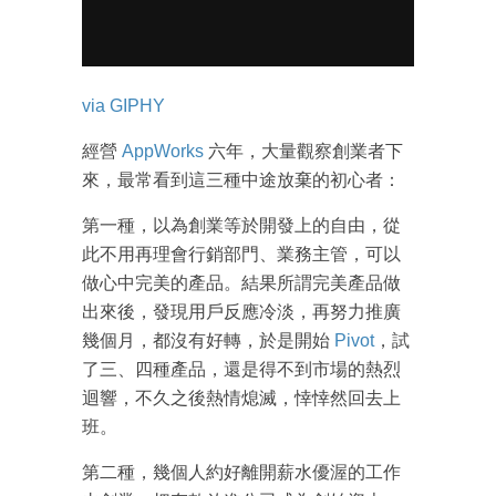
via GIPHY
經營
AppWorks
六年，大量觀察創業者下
來，最常看到這三種中途放棄的初心者：
第一種，以為創業等於開發上的自由，從
此不用再理會行銷部門、業務主管，可以
做心中完美的產品。結果所謂完美產品做
出來後，發現用戶反應冷淡，再努力推廣
幾個月，都沒有好轉，於是開始
Pivot
，試
了三、四種產品，還是得不到市場的熱烈
迴響，不久之後熱情熄滅，悻悻然回去上
班。
第二種，幾個人約好離開薪水優渥的工作