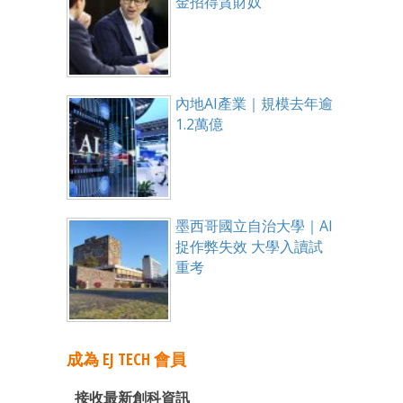
金招得貪財奴
內地AI產業｜規模去年逾
1.2萬億
墨西哥國立自治大學｜AI
捉作弊失效 大學入讀試
重考
成為 EJ TECH 會員
接收最新創科資訊