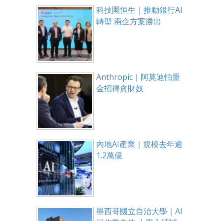
科技園恒生｜推動銀行AI
轉型 兩企方案勝出
Anthropic｜阿莫迪怕重
金招得貪財奴
內地AI產業｜規模去年逾
1.2萬億
墨西哥國立自治大學｜AI