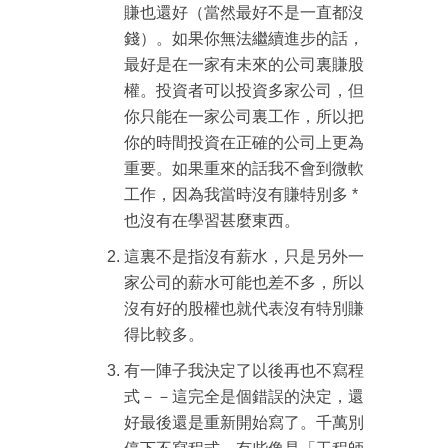
賺也還好（當然最好不是一直都沒
錢）。如果你無法繼續進步的話，
最好是在一家有未來的公司裏賺股
權。投資者可以投資多家公司，但
你只能在一家公司裏工作，所以把
你的時間投資在正確的公司上更為
重要。如果重來的話我不會到微軟
工作，因為我當時沒有賺特別多 *
也沒有在學習甚麼東西。
這裏不是指沒有薪水，只是另外一
家公司的薪水可能也差不多，所以
沒有好的股權也就代表沒有特別賺
成為 EJ Tech 會員
得比較多。
最新資訊（附創業懶人包）
有一陣子我決定了以後再也不寫程
箱！
式－－這完全是個錯誤的決定，還
好最後還是重新開始寫了。千萬別