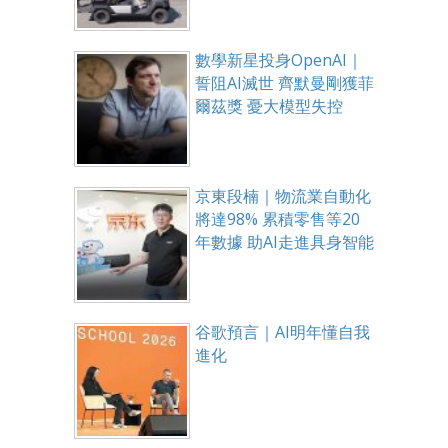
數學新星投身OpenAI｜
誓阻AI滅世 齊默曼剛獲菲
爾茲獎 憂大模型失控
京東段楠｜物流業自動化
將達98% 累積零售等20
年數據 助AI走進具身智能
谷歌預言｜AI明年懂自我
進化