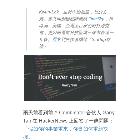
Kwun-Lok，生於中國福建，長於香
港。曾共同創辦翻譯服務
OneSky
，和
歐洲、美國、亞洲上百家公司打過交
道，更因而逗留科技聖城三藩市長達一
年多。
原文
刊於作者網誌「Startup點
滴」
兩天前看到前 Y-Combinator 合伙人 Garry
Tan 在 HackerNews 上回答了一條問題：
「
假如你的事業重來，你會如何重新抉
擇。
」