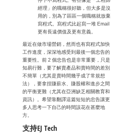
停下不寫程式。有些像是「工程師
經理」的職稱很好聽，但大多是沒
用的，別為了區區一個職稱就放棄
寫程式。寫程式比起寫一堆 Email
更有長遠價值及更有意義。
最近在做市場營銷，然而也有寫程式加快
工作進度，深深地感受到最後一個忠告的
重要性。前 2 個忠告也是非常重要，只是
知易行難，要了解賣產品和賣時間的差別
不簡單（尤其是賣時間幾乎成了常規想
法），要拿捏賺薪水、賺股權和進步之間
的平衡更難（尤其在亞洲缺乏相關教育和
資訊）。希望靠翻譯這篇短短的忠告讓更
多人思考一下自己的時間該花在甚麼地
方。
支持EJ Tech