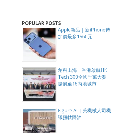
POPULAR POSTS
Apple新品｜新iPhone傳
加價最多1560元
創科出海 香港啟航HK
Tech 300全國千萬大賽
擴展至16內地城市
Figure AI｜美機械人司機
識扭軚踩油