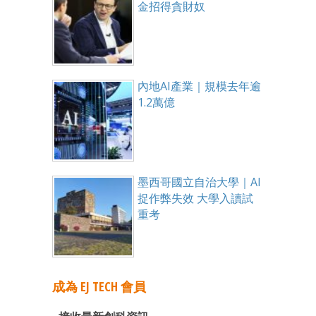
金招得貪財奴
內地AI產業｜規模去年逾
1.2萬億
墨西哥國立自治大學｜AI
捉作弊失效 大學入讀試
重考
成為 EJ TECH 會員