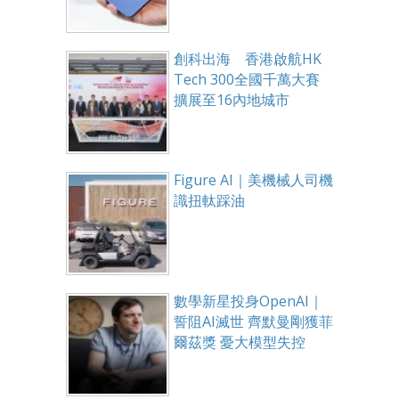
創科出海 香港啟航HK
Tech 300全國千萬大賽
擴展至16內地城市
Figure AI｜美機械人司機
識扭軚踩油
數學新星投身OpenAI｜
誓阻AI滅世 齊默曼剛獲菲
爾茲獎 憂大模型失控