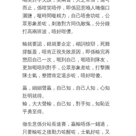
而止，係咁笑唔停，即係惡意喺人哋傷口
灑鹽，嘥時間嘥精力，自己唔會叻咗，公
眾形象差咗，刺激對方同仇敵愾，分分鐘
打高兩班波，唔好咁儍。
輸就要認，錯就要企定，砌詞狡辯，死雞
撐飯蓋，唔肯正視失敗原因，即係輸完再
懲罰自己一次，呃到自己，呃唔到隊友，
更加呃唔到對手，公眾形象差咗，打擊團
隊士氣，整體肯定退步咗，唔好咁傻。
贏，細細聲贏，自己知，自己人知，心知
肚明就得。
輸，大大聲輸，自己知，對手知，知恥近
乎勇至得。
做生意係分站長途賽，贏輸唔係一鋪過，
只要輸咗之後勤力咗醒咗，士氣好咗，又