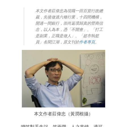
本文作者莊偉忠為現職一田百貨行政總
裁，先後做過六種行業，十四間機構，
開過一間銀行，崇尚返璞歸真的營商信
念，以人為本，憑「不開會」、「打工
是副業，正職是做人」、「超市執籃
員」名聞江湖，原文刊於
作者專頁
。
本文作者莊偉忠（黃潤根攝）
嘲笑對手失誤，笑兩聲，人之常情，適可