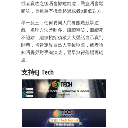
或者贏咗之後唔會懶咗鈍咗，戰意唔會鬆
懈咗，長遠至有機會爬過或者o趙低對方。
舉一反三，任何要同人鬥餐飽嘅競爭遊
戲，處理方法差唔多。繼續嘲笑，繼續死
不認錯，繼續招招積積大大聲話自己贏到
成為 EJ Tech 會員
開巷，肯肯定畀自己人背後唾棄，或者唔
最新資訊（附創業懶人包）
箱！
知唔覺畀對手淘汰咗，遲早無得落場再砌
過。
支持EJ Tech