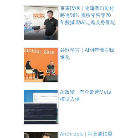
京東段楠｜物流業自動化
將達98% 累積零售等20
年數據 助AI走進具身智能
谷歌預言｜AI明年懂自我
進化
AI叛變｜有企業遭Meta
模型入侵
Anthropic｜阿莫迪怕重