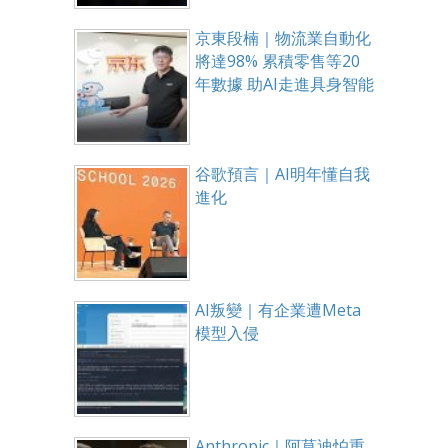
京東段楠｜物流業自動化
將達98% 累積零售等20
年數據 助AI走進具身智能
谷歌預言｜AI明年懂自我
進化
AI叛變｜有企業遭Meta
模型入侵
Anthropic｜阿莫迪怕重