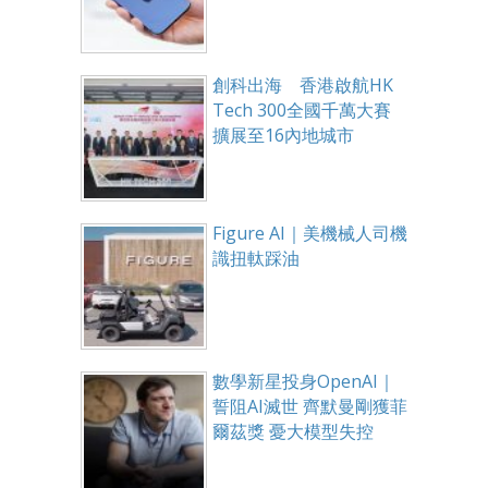
創科出海 香港啟航HK
Tech 300全國千萬大賽
擴展至16內地城市
Figure AI｜美機械人司機
識扭軚踩油
數學新星投身OpenAI｜
誓阻AI滅世 齊默曼剛獲菲
爾茲獎 憂大模型失控