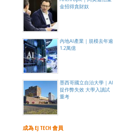
金招得貪財奴
內地AI產業｜規模去年逾
1.2萬億
墨西哥國立自治大學｜AI
捉作弊失效 大學入讀試
重考
成為 EJ TECH 會員