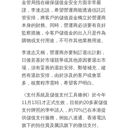
金管局指在確保儲值金安全方面非常嚴
謹，李達志說，希望營運商能透過信託託
管安排，將客戶的儲值資金獨立於營運商
本身的財務。同時，營運商必須要有良好
監察措施，令客戶儲值金的出入只是作為
購物或支付用途，不可作其他業務用途。
李達志又稱，營運商亦要制訂退出計劃，
日後若基於市場競爭或其他原因要退出市
場，須有妥善的退款安排。鄭發補充，縱
然有退款安排，由於涉及的客戶或會眾
成為 EJ Tech 會員
多，核實程序需時，希望客戶明白。
最新資訊（附創業懶人包）
《支付系統及儲值支付工具條例》於今年
箱！
11月13日才正式生效，目前約20多家儲值
支付牌照的準申請人，約70%已在本港提
供儲值支付服務，例如八達通、香港電訊
旗下的拍住賞及騰訊旗下的微信支付。