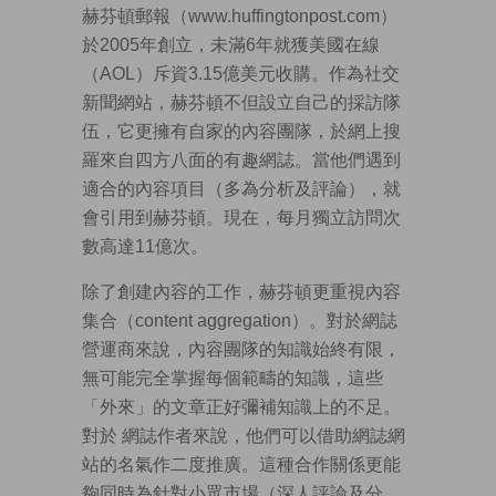
赫芬頓郵報（www.huffingtonpost.com）
於2005年創立，未滿6年就獲美國在線
（AOL）斥資3.15億美元收購。作為社交
新聞網站，赫芬頓不但設立自己的採訪隊
伍，它更擁有自家的內容團隊，於網上搜
羅來自四方八面的有趣網誌。當他們遇到
適合的內容項目（多為分析及評論），就
會引用到赫芬頓。現在，每月獨立訪問次
數高達11億次。
除了創建內容的工作，赫芬頓更重視內容
集合（content aggregation）。對於網誌
營運商來說，內容團隊的知識始終有限，
無可能完全掌握每個範疇的知識，這些
「外來」的文章正好彌補知識上的不足。
對於 網誌作者來說，他們可以借助網誌網
站的名氣作二度推廣。這種合作關係更能
夠同時為針對小眾市場（深人評論及分