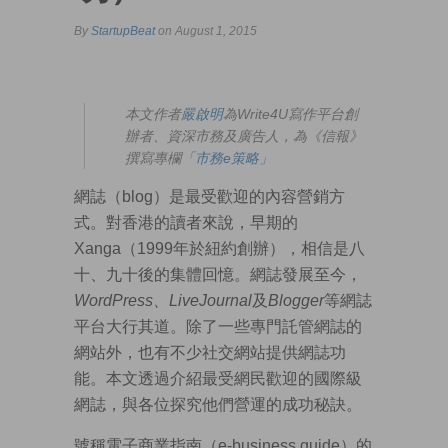
By
StartupBeat
on August 1, 2015
本文作者
嚴啟明
為Write4U寫作平台創
辦者、資深市務及廣告人，為《信報》
撰寫專欄
「市務e策略」
網誌（blog）是最受歡迎的內容營銷方
式。對香港的讀者來說，早期的
Xanga（1999年於紐約創辦），相信是八
十、九十後的集體回憶。網誌發展至今，
WordPress、LiveJournal
及
Blogger
等網誌
平台大行其道。除了一些專門託管網誌的
網站外，也有不少社交網站提供網誌功
能。本文透過介紹最受網民歡迎的國際級
網誌，與各位探究他們營運的成功秘訣。
號稱電子商業指南（e-business guide）的