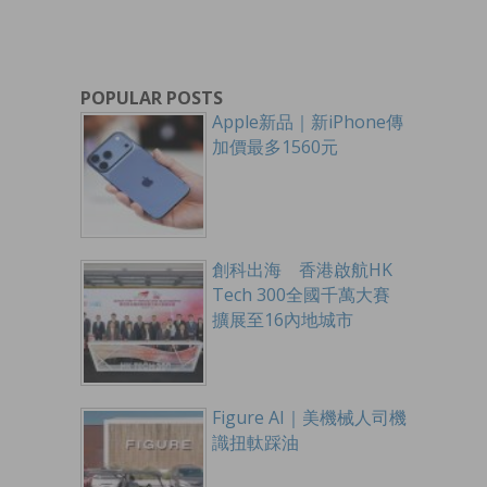
POPULAR POSTS
Apple新品｜新iPhone傳
加價最多1560元
創科出海 香港啟航HK
Tech 300全國千萬大賽
擴展至16內地城市
Figure AI｜美機械人司機
識扭軚踩油