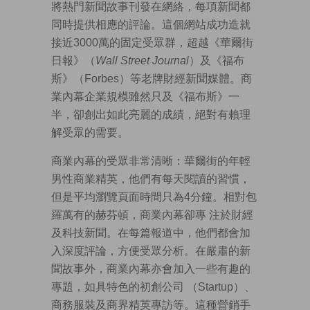
將熱門新聞故事刊發在網絡，每項新聞都
同時提供相應的評論。這個網站成功造就
接近3000萬的固定受眾群，超越《華爾街
日報》（
Wall Street
Journal
）及《福布
斯》（Forbes）等老牌財經新聞媒體。商
業內幕企業規模雖然只及《福布斯》一
半，卻創出如此亮麗的成績，絕對有賴理
解受眾的需要。
商業內幕的受眾非常清晰：華爾街的年輕
男性商業精英，他們有每天閱讀的習慣，
但是平均瀏覽頁面時間只為4分鐘。相對包
羅萬有的赫芬頓，商業內幕卻專 注於財經
及科技新聞。在每篇報道中，他們都會加
入深度評論，方便受眾分析。在嚴肅的新
聞故事外，商業內幕亦會加入一些有趣的
專題，如具特色的初創公司 （Startup）、
商務服裝及商界精英專訪等。這種營銷手