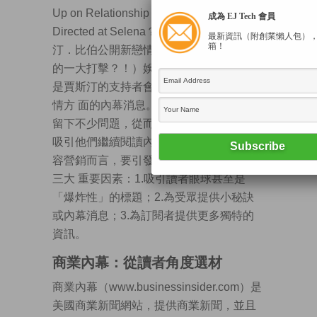
Up on Relationship & Was That a Slam
成為 EJ Tech 會員
Directed at Selena？！（加拿大歌星賈斯
最新資訊（附創業懶人包）
箱！
汀．比伯公開新戀情。這是否對他前女友
的一大打擊？！）娛樂新聞的受眾，尤其
是賈斯汀的支持者會想知道更多有關他感
情方 面的內幕消息。以上的標題皆為受眾
留下不少問題，從而引發他們的好奇心，
吸引他們繼續閱讀內文找出答案。對於內
容營銷而言，要引發受眾好奇心就須具備
三大 重要因素：1.吸引讀者眼球甚至是
「爆炸性」的標題；2.為受眾提供小秘訣
或內幕消息；3.為訂閱者提供更多獨特的
資訊。
商業內幕：從讀者角度選材
商業內幕（www.businessinsider.com）是
美國商業新聞網站，提供商業新聞，並且