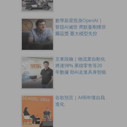
數學新星投身OpenAI｜
誓阻AI滅世 齊默曼剛獲菲
爾茲獎 憂大模型失控
京東段楠｜物流業自動化
將達98% 累積零售等20
年數據 助AI走進具身智能
谷歌預言｜AI明年懂自我
進化