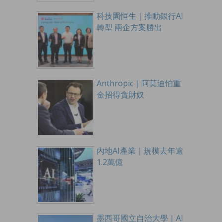
科技園恒生｜推動銀行AI
轉型 兩企方案勝出
Anthropic｜阿莫迪怕重
金招得貪財奴
內地AI產業｜規模去年逾
1.2萬億
墨西哥國立自治大學｜AI