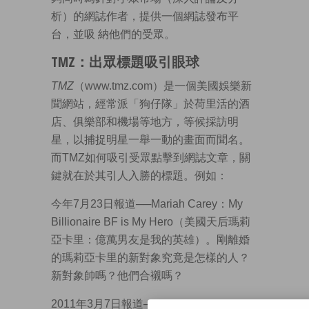
析）的網誌作者，提供一個網誌發布平
台，並吸 納他們的受眾。
TMZ：出眾標題吸引眼球
TMZ
（www.tmz.com）是一個美國娛樂新
聞網站，經常派「狗仔隊」於荷里活的酒
店、俱樂部和機場等地方，等候採訪明
星，以捕捉明星一舉一動的畫面而聞名。
而TMZ如何吸引受眾點擊到網誌文章，關
鍵就在於其引人入勝的標題。例如：
今年7月23日報道──Mariah Carey：My
Billionaire BF is My Hero（美國天后瑪莉
亞卡里：億萬男友是我的英雄）。剛離婚
的瑪莉亞卡里的新對象究竟是怎樣的人？
新對象帥嗎？他們合襯嗎？
2011年3月7日報道──Justin Bieber Opens