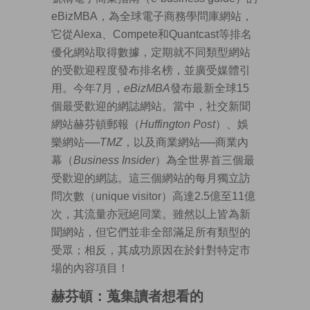
eBizMBA，為全球電子商務學問庫網站，
它從Alexa、Compete和Quantcast等排名
優化網站取得數據，定期就不同類型網站
的受歡迎程度發布排名榜，並廣受媒體引
用。今年7月，
eBizMBA
發布最新全球15
個最受歡迎的網誌網站。當中，社交新聞
網站赫芬頓郵報（
Huffington Post
）、娛
樂網站──
TMZ
，以及商業網站──商業內
幕（
Business Insider
）為全世界首三個最
受歡迎的網誌。這三個網站的每月獨立訪
問次數（unique visitor）高達2.5億至11億
次，其流量亦冠絕同業。雖然以上皆為新
聞網站，但它們並非全部滿足所有類型的
受眾；相反，其成功原因在於針對特定市
場的內容項目！
赫芬頓：蒐集讀者想看的