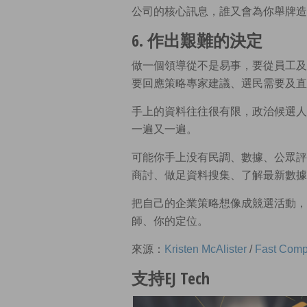
公司的核心訊息，誰又會為你舉牌造
6. 作出艱難的決定
做一個領導從不是易事，要從員工及
要回應策略專家建議、選民需要及直
手上的資料往往很有限，政治候選人
一遍又一遍。
可能你手上没有民調、數據、公眾評
商討、做足資料搜集、了解最新數據
把自己的企業策略想像成競選活動，
師、你的定位。
來源：
Kristen McAlister
/
Fast Com
支持EJ Tech