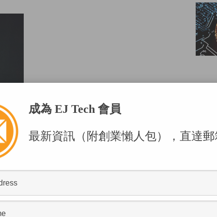
成為 EJ Tech 會員
POPU
最新資訊（附創業懶人包），直達郵
圖片
)
一場又一場的選戰，雙方陣營鹿死對手，除了互揭
業管理有許多共同之處，包括籌募、管理資金及組