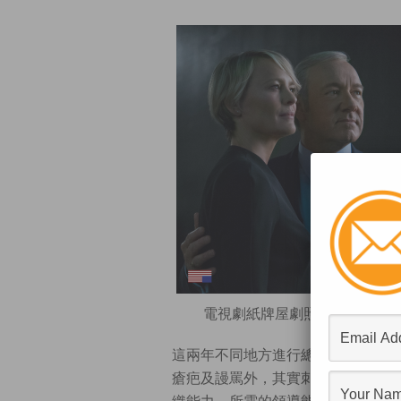
電視劇紙牌屋劇照(
Facebook
這兩年不同地方進行總統換屆，上演
瘡疤及謾罵外，其實刺激的選戰跟企