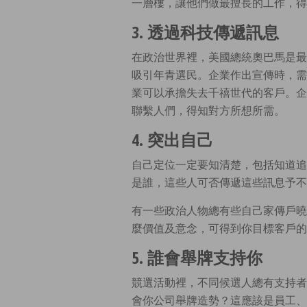
一層樓，讓他們做最擅長的工作，得
3. 透過科技傳遞訊息
在政治世界裡，美國總統奧巴馬是最
吸引年青選民。企業作出宣傳時，需
業可以承擔失去千禧世代的客戶。企
聯繫人們，得知對方所想所需。
4. 突出自己
自己定位一定要知清楚，包括知道追
是誰，這些人可否傳遞這些訊息予不
有一些政治人物總有些自己家傳戶曉
麼價值及意念，可得到你目標客戶的
5. 誰會舉牌支持你
競選活動裡，不同候選人總有支持者
會你公司舉牌造勢？這應該是員工、