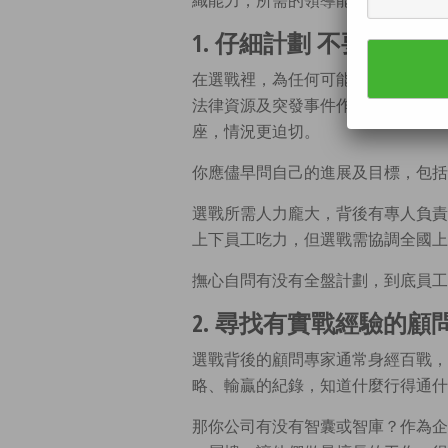
織能力，所需的領導能力很相似。
1. 仔細計劃 不要低估
在選戰裡，為任何可能性作出計算，
法律資源及突發事件作出計劃。不像
座，情況更迫切。
你應儘早問自己的進展及目標，包括
選戰所需人力龐大，背後有專人負責
上下員工吃力，但選戰需協調全國上
撫心自問有没有全盤計劃，到底員工
2. 尋找有實戰經驗的顧
選戰背後的顧問專家通常身經百戰，
略、輸贏的紀錄，知道什麼行得通什
那你公司有没有智囊或智庫？作為企