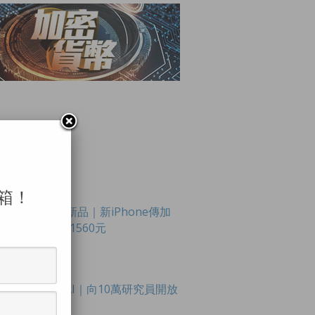
LAR POSTS
箱！
Apple新品｜新iPhone傳加
價最多1560元
OpenAI｜向10萬研究員開放
模型