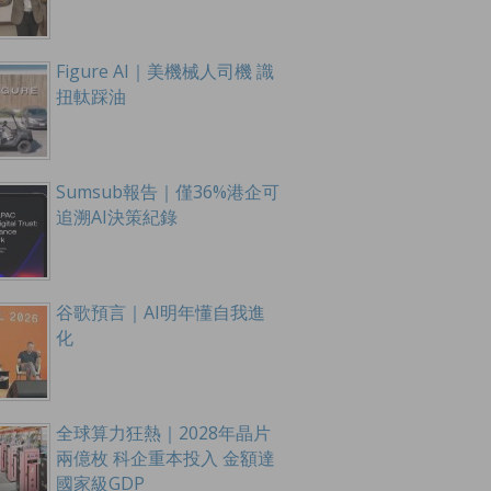
Figure AI｜美機械人司機 識
扭軚踩油
Sumsub報告｜僅36%港企可
追溯AI決策紀錄
谷歌預言｜AI明年懂自我進
化
全球算力狂熱｜2028年晶片
兩億枚 科企重本投入 金額達
國家級GDP