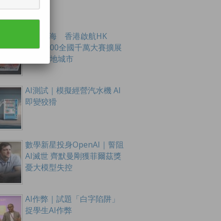
創科出海 香港啟航HK
Tech 300全國千萬大賽擴展
至16內地城市
AI測試｜模擬經營汽水機 AI
即變狡猾
數學新星投身OpenAI｜誓阻
AI滅世 齊默曼剛獲菲爾茲獎
憂大模型失控
AI作弊｜試題「白字陷阱」
捉學生AI作弊