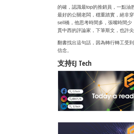
的確，認識最top的推銷員，一點
最好的公關老闆，穩重踏實，絕非穿
sell橋，他思考時間多，張嘴時間
貫中西的評論家，下筆斯文，也許尖
翻書找出這句話，因為轉行轉工受到
信念。
支持EJ Tech