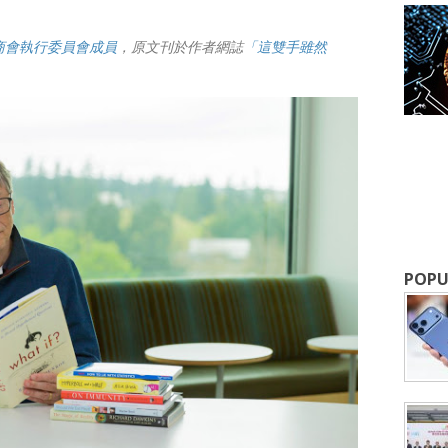
商會執行委員會成員
，原文刊於作者網誌
「這雙手雖然
成為 EJ Tech 會員
最新資訊（附創業懶人包），直達郵
POPU