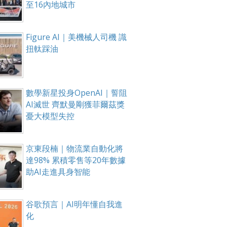
至16內地城市
Figure AI｜美機械人司機 識
扭軚踩油
數學新星投身OpenAI｜誓阻
AI滅世 齊默曼剛獲菲爾茲獎
憂大模型失控
京東段楠｜物流業自動化將
達98% 累積零售等20年數據
助AI走進具身智能
谷歌預言｜AI明年懂自我進
化