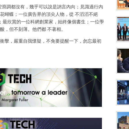
油腔滑調都沒有，幾乎可以說是訥言內向；見識過行內
花蝴蝶；一位廣告界的頂尖人物，從 不滔滔不絕
少；最欣賞的一位科網創業家，始終像個書生；一位學
酸，但不刻薄。他們都 不著相。
衝擊，嚴重自我懷疑，不免要提醒一下，勿忘最初