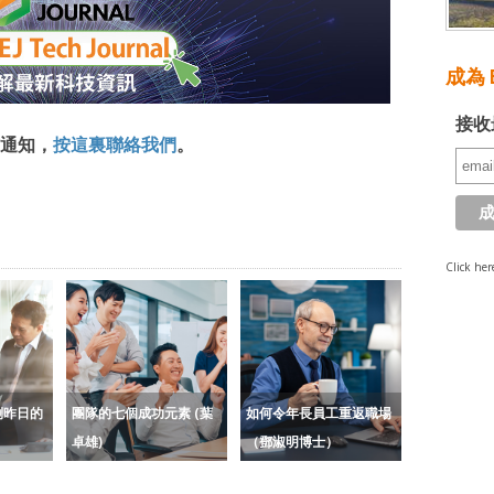
成為 E
接收
通知，
按這裏聯絡我們
。
Click her
倒昨日的
團隊的七個成功元素 (葉
如何令年長員工重返職場
卓雄)
（鄧淑明博士）