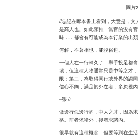
圖片:w
//忘記在哪本書上看到，大意是，
是高人也。如此類推，當官的沒有官
味……都會有可能成為本行業的出類
何解，不著相也，能脫俗也。
一個人在一行幹久了，舉手投足都會
壞，但這種人物通常只是中等之才，
限；第二，為取得同行或外界的認同
信心不夠，滿足於外在者，多忽視內在
–張立
做邊行似邊行的，中人之才，因為求
格。前者求諸外，後者求諸內。
很早就有這種概念，但要等到在生活