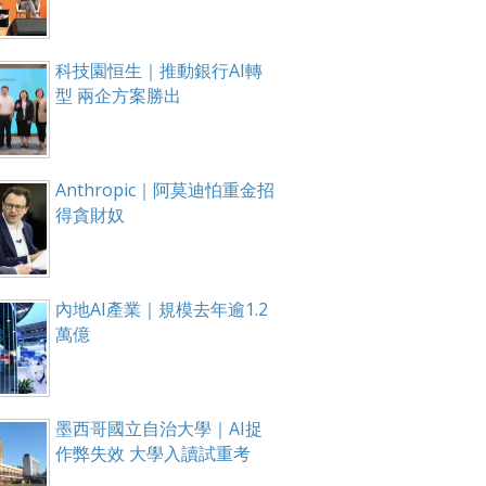
科技園恒生｜推動銀行AI轉
型 兩企方案勝出
Anthropic｜阿莫迪怕重金招
得貪財奴
內地AI產業｜規模去年逾1.2
萬億
墨西哥國立自治大學｜AI捉
作弊失效 大學入讀試重考