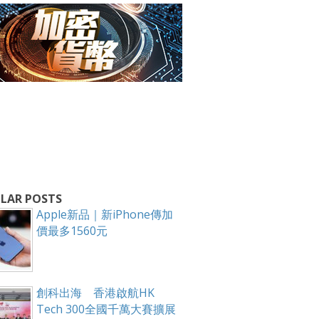
箱！
LAR POSTS
Apple新品｜新iPhone傳加
價最多1560元
創科出海 香港啟航HK
Tech 300全國千萬大賽擴展