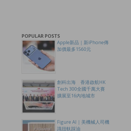
POPULAR POSTS
Apple新品｜新iPhone傳
加價最多1560元
創科出海 香港啟航HK
Tech 300全國千萬大賽
擴展至16內地城市
Figure AI｜美機械人司機
識扭軚踩油