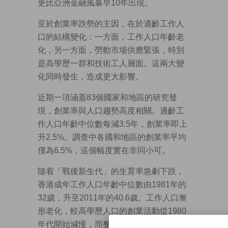
更比亞洲金融風暴早10年出現。
至於創業率跌勢的主因，在於適齡工作人
口的結構變化：一方面，工作人口年齡老
化，另一方面，勞動市場供應緊張，特別
是高學歷一群和技術工人層面。這兩大變
化同時發生，造成更大影響。
近期一項涵蓋83個國家和地區的研究發
現，創業率與人口趨勢高度相關。適齡工
作人口年齡中位數每減3.5年，創業率即上
升2.5%。調查中各國和地區的創業率平均
僅為6.5%，這個幅度實在非同小可。
隨着「戰後新生代」的生育率急劇下跌，
香港成年工作人口年齡中位數由1981年的
32歲，升至2011年的40.6歲。工作人口漸
形老化，較高學歷人口的創業活動從1980
年代開始減慢，而整體人口的創業活動跌