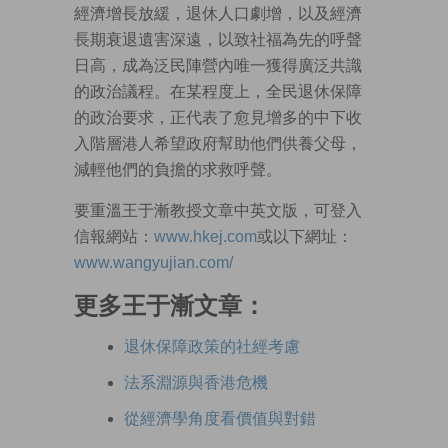
經濟增長放緩，退休人口劇增，以及經濟
長期衰退遺害深遠，以致社福為先的呼聲
日高，成為泛民陣營內唯一獲得廣泛共識
的政治議程。在某程度上，全民退休保障
的政治要求，正代表了愈見增多的中下收
入階層港人希望政府幫助他們供養父母，
減輕他們的負擔的求救呼聲。
要重溫王于漸教授文章中英文版，可登入
信報網站：
www.hkej.com
或以下網址：
www.wangyujian.com/
更多王于漸文章：
退休保障政策的社經考慮
法系淵源與香港危機
從經濟學角度看價值與對錯