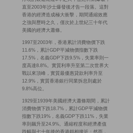
直至2003年沙士爆發後才告一段落。這對
香港的經濟造成極大衝擊，期間通縮效應
之強與歷時之久，僅次於上世紀三十年代
美國的經濟大蕭條。
1997至2003年，香港累計消費物價下跌
11.6%，累計GDP平減物價指數下跌
17.5%，名義GDP下跌9.5%，失業率則一
度高達8.8%。實質利率升至第二次世界大
戰以來頂峰，實質最優惠貸款利率升至
12.9%，實質香港銀行同業拆息則處於
9.8%高位。
1929至1939年美國經濟大蕭條期間，累計
消費物價下跌18.7%，累計GDP平減物價
指數下跌19%，名義GDP下跌11%，失業
率則飆升至24.9%。通縮程度和經濟產值
跌幅與七十年後的香港頗相接近；然而，