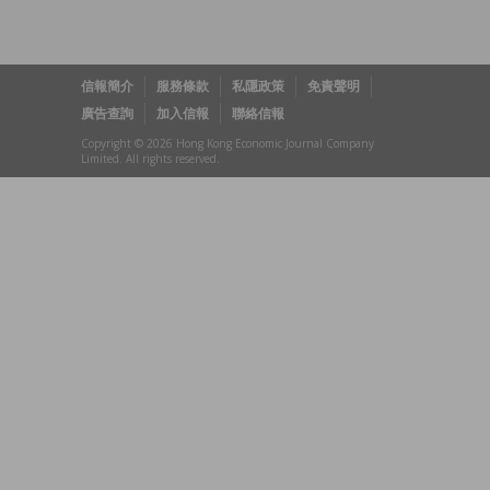
信報簡介
服務條款
私隱政策
免責聲明
廣告查詢
加入信報
聯絡信報
Copyright © 2026 Hong Kong Economic Journal Company
Limited. All rights reserved.