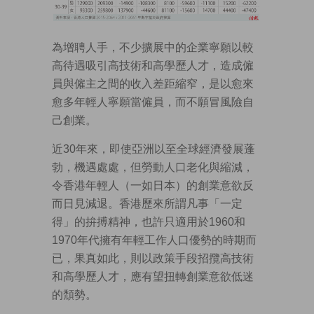
為增聘人手，不少擴展中的企業寧願以較
高待遇吸引高技術和高學歷人才，造成僱
員與僱主之間的收入差距縮窄，是以愈來
愈多年輕人寧願當僱員，而不願冒風險自
己創業。
近30年來，即使亞洲以至全球經濟發展蓬
勃，機遇處處，但勞動人口老化與縮減，
令香港年輕人（一如日本）的創業意欲反
而日見減退。香港歷來所謂凡事「一定
得」的拚搏精神，也許只適用於1960和
1970年代擁有年輕工作人口優勢的時期而
已，果真如此，則以政策手段招攬高技術
和高學歷人才，應有望扭轉創業意欲低迷
的頹勢。