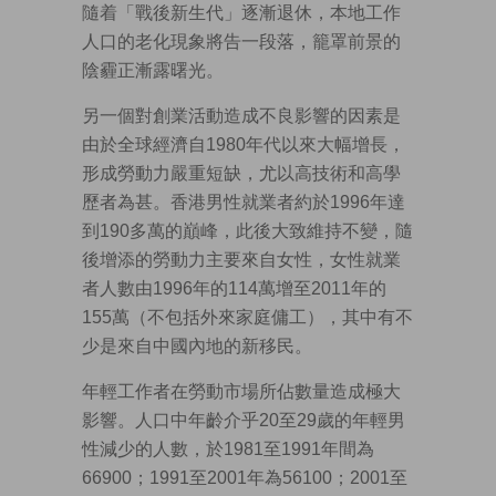
隨着「戰後新生代」逐漸退休，本地工作
人口的老化現象將告一段落，籠罩前景的
陰霾正漸露曙光。
另一個對創業活動造成不良影響的因素是
由於全球經濟自1980年代以來大幅增長，
形成勞動力嚴重短缺，尤以高技術和高學
歷者為甚。香港男性就業者約於1996年達
到190多萬的巔峰，此後大致維持不變，隨
後增添的勞動力主要來自女性，女性就業
者人數由1996年的114萬增至2011年的
155萬（不包括外來家庭傭工），其中有不
少是來自中國內地的新移民。
年輕工作者在勞動市場所佔數量造成極大
影響。人口中年齡介乎20至29歲的年輕男
性減少的人數，於1981至1991年間為
66900；1991至2001年為56100；2001至