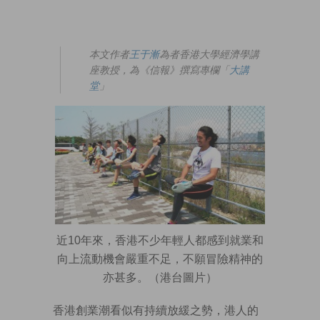
本文作者
王于漸
為者香港大學經濟學講
座教授，為《信報》撰寫專欄「
大講
堂
」
近10年來，香港不少年輕人都感到就業和
向上流動機會嚴重不足，不願冒險精神的
亦甚多。（港台圖片）
香港創業潮看似有持續放緩之勢，港人的