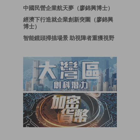
中國民營企業航天夢（廖錦興博士）
經濟下行造就企業創新突圍（廖錦興
博士）
智能鏡頭掃描場景 助視障者重獲視野