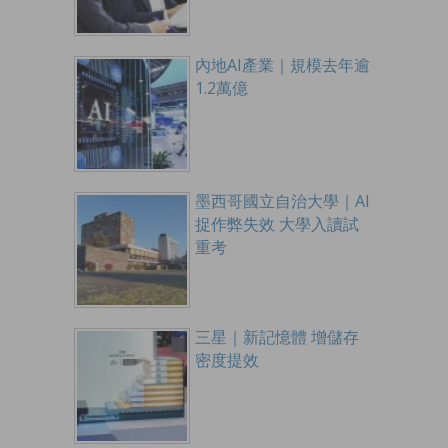
內地AI產業｜規模去年逾
1.2萬億
墨西哥國立自治大學｜AI
捉作弊失效 大學入讀試
重考
三星｜新記憶體 增儲存
密度提效