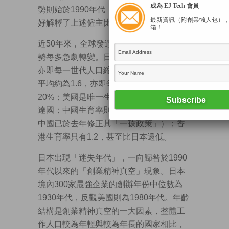
成為 EJ Tech 會員
勢則始於1990年代，年齡中位數升勢，正
最新資訊（附創業懶人包）
好解釋了上述僱主比率的跌勢。
箱！
近50年來，全球發達國家和地區的人口趨
勢每多急劇轉變。日本的生育率僅得1.3，
亦即每一世代人口縮減40%；歐洲生育率
平均約為1.6，亦即每一世代人口減縮
20%；美國是唯一生育率達替補水平的發
達國；中國生育率則低於替補水平（幸好
中國已於去年修正其「一孩政策」）；香
港生育率只有1.2，甚至比日本還低。
日本出現「迷失年代」，一向歸咎於1990
年代以來的「創業精神真空」現象。日本
境內300家最強企業的創辦年份中位數為
1930年代，反觀美國則為1980年代。年齡
結構是創業精神真空的一大因素，整體工
作人口較為年輕與較為年長的國家相比，