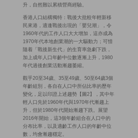
升，自然難以累積營商經驗。
香港人口結構獨特：戰後大批較年輕新移
民來港，適逢戰後出現的「嬰兒潮」，令
1960年代的工作人口大大增加，這亦成為
1970年代本地創業潮的一大驅動力；可惜
隨着「戰後新生代」的生育率急劇下跌，
加上成年人口年齡中位數逐漸上升，1980
年代過後創業活動漸趨萎縮。
觀乎20至34歲、35至49歲、50至64歲3個
年齡組別，各自在人口中所佔比率的歷年
變化，足以印證上述趨勢【圖2】，其中年
輕人口先於1960年代與1970年代漸趨上
升，但於1980年代開始漸趨下跌。展望
2016年開始，這3個年齡組合在人口中的
分布比率，以及適齡工作人口的年齡中位
數，均會漸趨穩定。