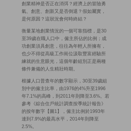
創業精神是否正在消弭？經濟上的冒險勇
氣、創意、創新又是否倒退？假如屬實，
是何原因？這狀況會何時終結？
衡量某地創業情況的一個可靠指標，是30
至39歲在職人口中，僱主所佔的比例；成
功創業須具創意，往往為年輕人所擁有，
也少不得從高級工作崗位汲取豐富經驗所
練就的生意眼光，這個年齡組別正是兩種
條件兼備的人生精壯時期。
根據人口普查年的數字顯示，30至39歲組
別中的僱主比率，由1976的4%升至1996
年7.1%的高峰，到2011年則降至3.6%。若
參考《綜合住戶統計調查按季統計報告》
的按年數字【圖1】，僱主比例於1993年
達到7.9%的最高水平，2014年則降至
2.5%。