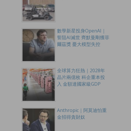
數學新星投身OpenAI｜
誓阻AI滅世 齊默曼剛獲菲
爾茲獎 憂大模型失控
全球算力狂熱｜2028年
晶片兩億枚 科企重本投
入 金額達國家級GDP
Anthropic｜阿莫迪怕重
金招得貪財奴