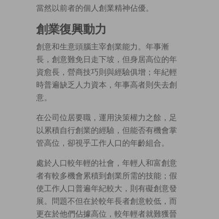
當然以前者的個人創業精神佔優。
創業復興動力
創意和生意頭腦主宰創業能力。年事漸
長，創意難免日走下坡，但身居高位的年
資愈長，營商技巧則與經驗俱增；年紀輕
時普遍缺乏人力資本，年事高者則失去創
意。
在公司位居要職，運用決策權力之餘，足
以累積自行創業的經驗，但能否有機會掌
管高位，卻視乎工作人口的年齡組合。
處於人口較年輕的社會，年輕人和富創意
者有較多機會累積到創業所需的技能；假
使工作人口普遍年紀較大，則有礙創意發
展。問題不但在於較年長者創意較低，而
更在於他們佔據高位，較年輕者就難獲晉