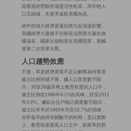
因香港的勞動市場靈活性較高，而年輕人
口又縮減，失業率遠較美國為低。
經年的強大經濟衰退自然引起深遠影響。
美國經濟大蕭條不但助長法西斯主義在德
國滋長，國家社福制度在美國萌芽，更觸
發第二次世界大戰。
人口趨勢效應
不過，單是經濟衰退不足以解釋為何香港
僱主比例持續下降。據人口普查數字顯
示，30至39歲具專上教育程度的人口中，
僱主比例從1986年9.1%的高峰，跌至2011
年3.9%。據綜合住戶統計調查數字顯示，
僱主比率早於1985年升至10.7%的高峰，
亦即最早錄得有關數字的時期；是以實際
上，教育程度最高人口之中，創業率跌勢