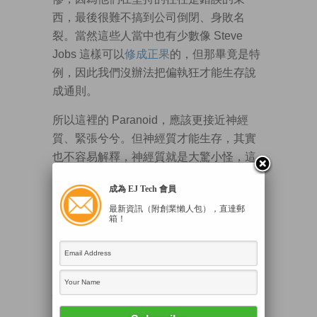
西，最後很難不搞到公司倒閉、身敗名
裂。當然這些人當中也有少數像 Steve
Jobs 這樣可以
修成正果
的，但那畢竟是特
例，因此我們沒辦法把偏執狂才能生存說
成通則。
所以這裡的 Paranoid，應該更接近神經
質、緊張兮兮。但神經質才能生存，其實
也不容易解釋，神經質就是大驚小怪，這
樣的人，也很難說比較不會犯錯、比較可
成為 EJ Tech 會員
以存活。
最新資訊（附創業懶人包），直達郵
箱！
如果真的要把這句話講通，我們得把
Paranoid 翻成緊張兮兮怕死的，那這句話
就很好解釋了，成天緊張兮兮怕死的人，
才能生存。換句話說，不怕死的，都比較
快死。