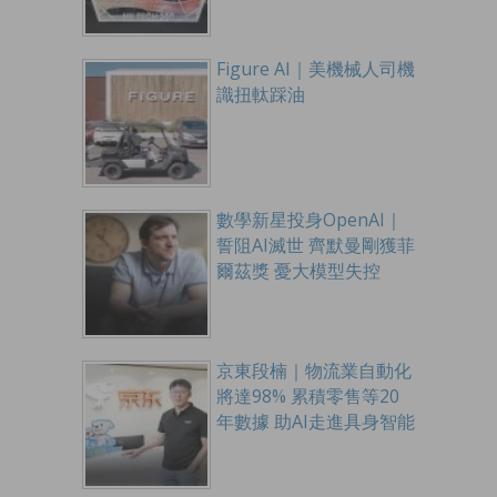
Figure AI｜美機械人司機
識扭軚踩油
數學新星投身OpenAI｜
誓阻AI滅世 齊默曼剛獲菲
爾茲獎 憂大模型失控
京東段楠｜物流業自動化
將達98% 累積零售等20
年數據 助AI走進具身智能