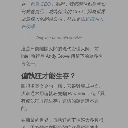
在「
創業 CEO
」系列，我們探討創業者如
何教會自己，成為偉大的 CEO，因為世界
上最偉大的網路公司，往往是
由這樣的人
在領導
Only the paranoid survive.
這是日前離開人間的現代管理大師、前
Intel 執行長 Andy Grove 所留下的眾多名
言
之一
。
偏執狂才能生存？
跟很多英文金句一樣，它很難翻成中文。
大家通常用偏執狂去翻 Paranoid，但「只
有偏執狂才能生存」這樣的話是講不通
的。
在商業的世界，偏執狂的下場絕大多數很
慘，因為他們在堅持的往往是錯誤的東