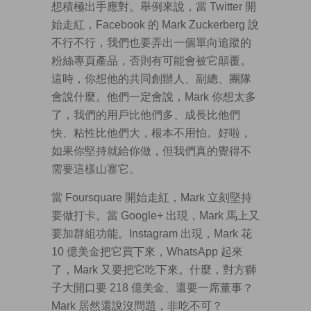
想積極出手應對。舉例來說，當 Twitter 開
始走紅，Facebook 的 Mark Zuckerberg 說
不行不行，我們也要弄出一個單向追蹤的
粉絲專頁產品，否則有可能會被它顛覆。
這時，你想他的共同創辦人、副總、團隊
會說什麼。他們一定會說，Mark 你想太多
了，我們的用戶比他們多、成長比他們
快、粘性比他們大，根本不用怕。好啦，
如果你堅持就給你做，但我們真的覺得不
需要這樣山寨它。
當 Foursquare 開始走紅，Mark 立刻堅持
要做打卡。當 Google+ 出現，Mark 馬上又
要加群組功能。Instagram 出現，Mark 花
10 億美金把它買下來，WhatsApp 起來
了，Mark 又要把它吃下來。什麼，對方獅
子大開口要 218 億美金、還要一席董事？
Mark 居然還說沒問題，非吃不可？