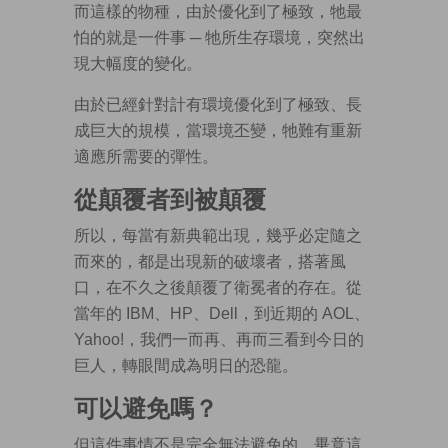
而這樣的物種，由於優化到了極致，牠最
怕的就是一件事 ─ 牠所生存環境，突然出
現大幅度的變化。
由於已經針對計有環境優化到了極致、長
成巨大的規模，當環境丕變，牠難有重新
適應所需要的彈性。
從顛覆者到被顛覆
所以，每當有新典範出現，幾乎必定隨之
而來的，都是出現新的破壞者，搭著風
口，在不久之後顛覆了衛冕者的存在。從
當年的 IBM、HP、Dell，到近期的 AOL、
Yahoo!，我們一而再、再而三看到今日的
巨人，轉眼間成為明日的恐龍。
可以避免嗎？
但這件事情不是完全無法避免的。畢竟這