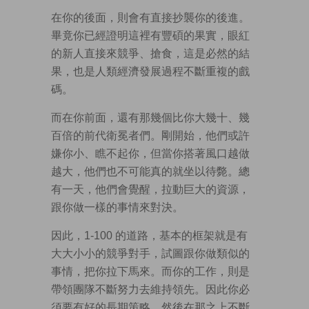
在你的後面，則會有直接抄襲你的後進。
畢竟你已經證明這裡有豐碩的果實，眼紅
的新人直接來競爭、搶食，這是必然的結
果，也是人類經濟發展過程不斷重複的戲
碼。
而在你前面，還有那幾個比你大幾十、幾
百倍的前代衛冕者們。剛開始，他們或許
嫌你小、瞧不起你，但當你搭著風口越做
越大，他們也不可能真的就坐以待斃。總
有一天，他們會覺醒，拉動巨大的資源，
跟你做一樣的事情來對決。
因此，1-100 的道路，基本的框架就是有
大大小小的競爭對手，試圖跟你做類似的
事情，把你拉下馬來。而你的工作，則是
帶領團隊不斷努力去維持領先。因此你必
須要有好的長期策略，然後在那之上不斷