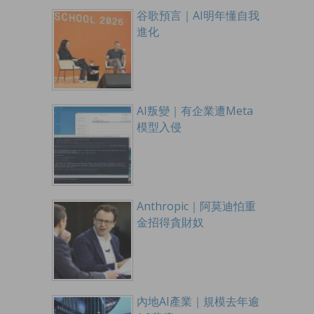
谷歌預言｜AI明年懂自我
進化
AI叛變｜有企業遭Meta
模型入侵
Anthropic｜阿莫迪怕重
金招得貪財奴
內地AI產業｜規模去年逾