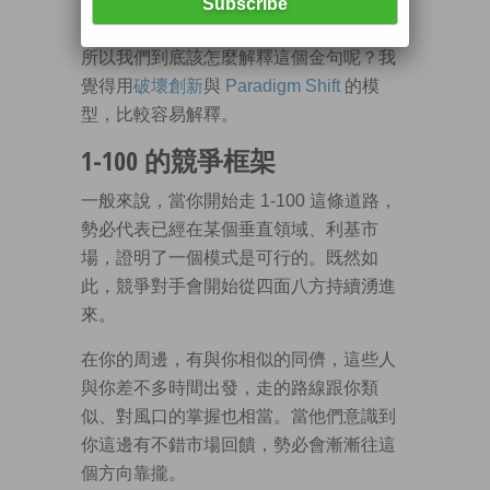
但這樣講，又把這句話講淺了。
所以我們到底該怎麼解釋這個金句呢？我
覺得用
破壞創新
與
Paradigm Shift
的模
型，比較容易解釋。
1-100 的競爭框架
一般來說，當你開始走 1-100 這條道路，
勢必代表已經在某個垂直領域、利基市
場，證明了一個模式是可行的。既然如
此，競爭對手會開始從四面八方持續湧進
來。
在你的周邊，有與你相似的同儕，這些人
與你差不多時間出發，走的路線跟你類
似、對風口的掌握也相當。當他們意識到
你這邊有不錯市場回饋，勢必會漸漸往這
個方向靠攏。