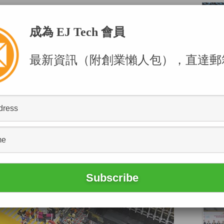
欄
成為 EJ Tech 會員
最新資訊（附創業懶人包），直達郵
POPU