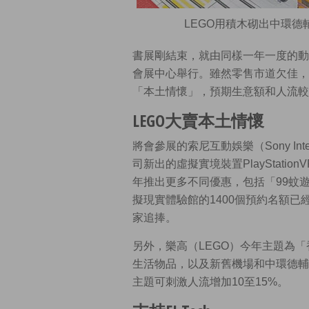
LEGO用積木砌出中環
書展剛結束，就由同樣一年一度的動
會展中心舉行。雖然零售市道欠佳，
「本土情懷」，預期生意額和人流較
LEGO大賣本土情懷
將會參展的索尼互動娛樂（Sony Inter
司新出的虛擬實境裝置PlayStat
年推出更多不同優惠，包括「99蚊
擬現實體驗館的1400個預約名額已
家追捧。
另外，樂高（LEGO）今年主題為
生活物品，以及新舊機場和中環德輔
主題可刺激人流增加10至15%。