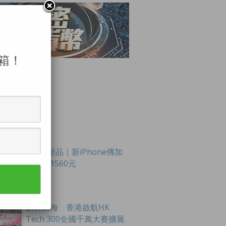
箱！
LAR POSTS
Apple新品｜新iPhone傳加
價最多1560元
創科出海 香港啟航HK
Tech 300全國千萬大賽擴展