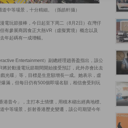
德輔道中等場景，十分精細。（孫皓軒攝）
漫電玩節接棒，今日起至下周二（8月2日）在灣仔
但有參展商因食正大熱VR（虛擬實境）概念以及
去年起碼有一成增幅。
active Entertainment）副總經理趙善盈指出，該公
ionVR將於動漫電玩節期間開始接受預訂，此外亦會比去
遊戲光碟」等，目標是生意額增長一成。她表示，虛
經爆滿，但每日仍有500個即場名額，相信會受到玩
「香港昔今」，主打本土情懷，用積木砌出經典地標、
道中等場景，折射香港歷史變遷，該公司期望今年