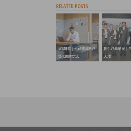
RELATED POSTS
IWG研究｜七成僱員料VR
樹仁VR畢業展｜
取代實體交流
天壇