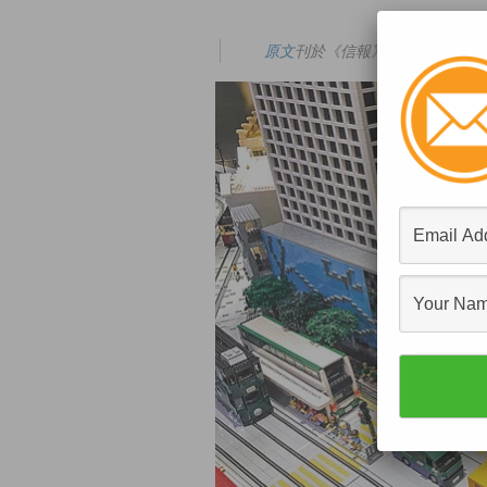
原文
刊於《信報》的「凌通」專