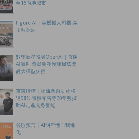
至16內地城市
Figure AI｜美機械人司機 識
扭軚踩油
數學新星投身OpenAI｜誓阻
AI滅世 齊默曼剛獲菲爾茲獎
憂大模型失控
京東段楠｜物流業自動化將
達98% 累積零售等20年數據
助AI走進具身智能
谷歌預言｜AI明年懂自我進
化