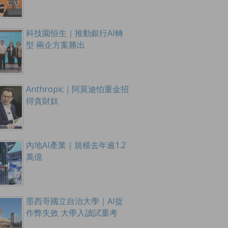
科技園恒生｜推動銀行AI轉
型 兩企方案勝出
Anthropic｜阿莫迪怕重金招
得貪財奴
內地AI產業｜規模去年逾1.2
萬億
墨西哥國立自治大學｜AI捉
作弊失效 大學入讀試重考