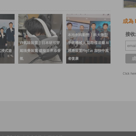
成為 E
接收
本地創科動態｜科大微型
VR氣味裝置｜日本研可穿
手術機械人 助取樣送藥 AI
沉浸式遊
戴嗅覺裝置 虛擬世界添香
感應裝置PhyTac 加快中風
氣
者復康
Click her