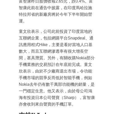
富智康昨日股價收報2.65元，跌0.4%。富
智康此前在通告中披露，在印度馬哈拉施
特拉邦省的新廠房將於今年下半年開始營
運。
童文欣表示，公司此前投資了印度當地的
互聯網企業，包括網購平台Snapdeal、通
訊應用程式Hike，主要是看好當地人口基
數大，而且互聯網滲透率有很大增長空
間，甚具潛質。另外，有關收購Nokia部分
手機業務的交易預計在年底前完成。童文
欣表示，由於不少廠商退出市場，令功能
手機市場的競爭反而低於智能手機，例如
Nokia去年仍有數千萬部功能機的銷量，是
一門穩定生意。他又表示，由於母公司鴻
海有投資日本公司聲寶（Sharp），富智康
亦會收到來自聲寶的手機訂單。