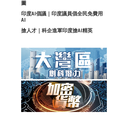
圖
印度AI倡議｜印度議員倡全民免費用
AI
搶人才｜科企進軍印度搶AI精英