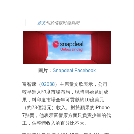
原文
刊於信報財經新聞
圖片：
Snapdeal Facebook
富智康（
02038
）主席童文欣表示，公司
較早進入印度市場布局，現時開始見到成
果，料印度市場全年可貢獻約10億美元
（約78億港元）收入。對於蘋果的iPhone
7熱賣，他表示富智康方面只負責少量的代
工，佔整體收入的百分比不大。