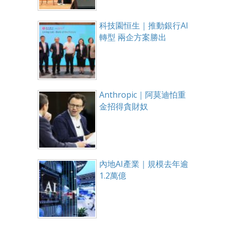
科技園恒生｜推動銀行AI
轉型 兩企方案勝出
Anthropic｜阿莫迪怕重
金招得貪財奴
內地AI產業｜規模去年逾
1.2萬億