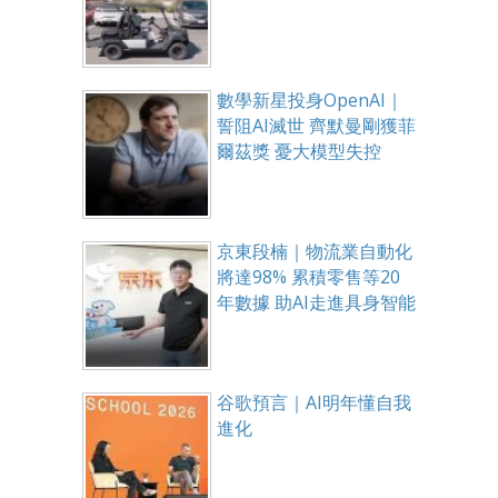
數學新星投身OpenAI｜
誓阻AI滅世 齊默曼剛獲菲
爾茲獎 憂大模型失控
京東段楠｜物流業自動化
將達98% 累積零售等20
年數據 助AI走進具身智能
谷歌預言｜AI明年懂自我
進化