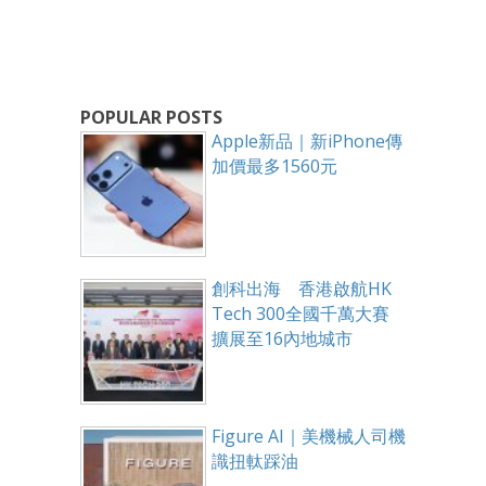
POPULAR POSTS
Apple新品｜新iPhone傳
加價最多1560元
創科出海 香港啟航HK
Tech 300全國千萬大賽
擴展至16內地城市
Figure AI｜美機械人司機
識扭軚踩油