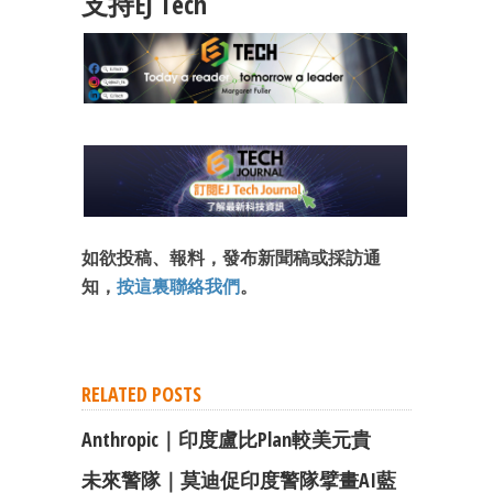
支持EJ Tech
成為 EJ Tech 會員
最新資訊（附創業懶人包）
箱！
如欲投稿、報料，發布新聞稿或採訪通
知，
按這裏聯絡我們
。
RELATED POSTS
Anthropic｜印度盧比Plan較美元貴
未來警隊｜莫迪促印度警隊擘畫AI藍