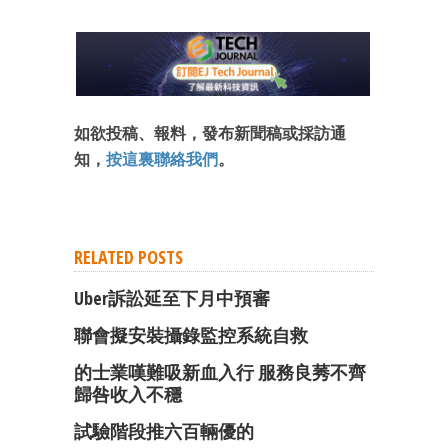
成為 EJ Tech 會員
最新資訊（附創業懶人包）
箱！
如欲投稿、報料，發布新聞稿或採訪通
知，
按這裏聯絡我們
。
RELATED POSTS
Uber訴訟延至下月中預審
聯會擬安裝攝錄監控系統自救
的士業嘆難吸新血入行 服務良莠不齊
歸咎收入不穩
試驗階段推六百輛優的