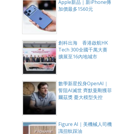
Apple新品｜新iPhone傳
加價最多1560元
創科出海 香港啟航HK
Tech 300全國千萬大賽
擴展至16內地城市
數學新星投身OpenAI｜
誓阻AI滅世 齊默曼剛獲菲
爾茲獎 憂大模型失控
Figure AI｜美機械人司機
識扭軚踩油