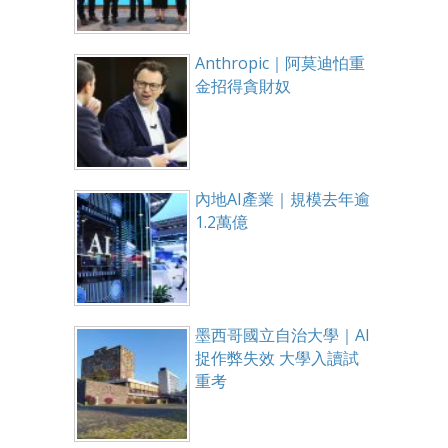
Anthropic｜阿莫迪怕重
金招得貪財奴
內地AI產業｜規模去年逾
1.2萬億
墨西哥國立自治大學｜AI
捉作弊失效 大學入讀試
重考