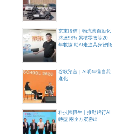
京東段楠｜物流業自動化
將達98% 累積零售等20
年數據 助AI走進具身智能
谷歌預言｜AI明年懂自我
進化
科技園恒生｜推動銀行AI
轉型 兩企方案勝出