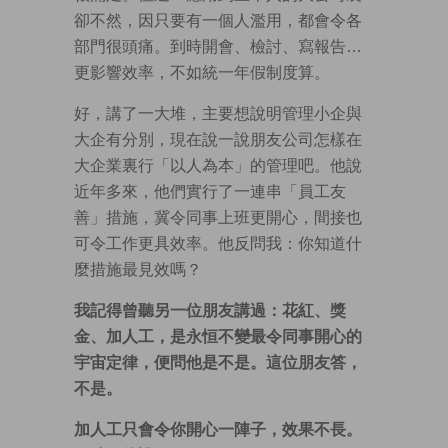
卻不然，因只要有一個人濫用，都會令各
部門很頭痛。到時開會、檢討、寫報告…
更影響效率，不如統一年假制度算。
好，講了一大堆，主要想說明管理小企與
大企有分別，現在說一說朋友公司怎樣在
大企業裏行「以人為本」的管理吧。他說
近年多來，他們實行了一連串「員工友
善」措施，冀令同事上班更開心，間接也
可令工作更具效率。他反問我：你知道什
麼措施最見效嗎？
我記得曾聽另一位朋友講過：花紅、獎
金、加人工，是永恒不變最令同事開心的
宇宙定律，便問他是不是。這位朋友答，
不是。
加人工只會令你開心一陣子，效果不長。