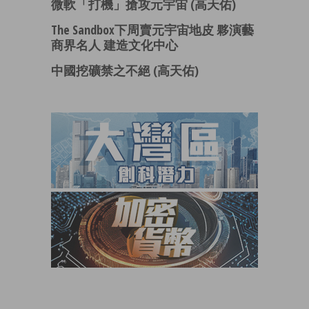
微軟「打機」搶攻元宇宙 (高天佑)
The Sandbox下周賣元宇宙地皮 夥演藝
商界名人 建造文化中心
中國挖礦禁之不絕 (高天佑)