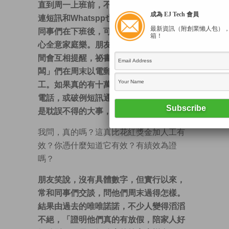
直到周一上班前，不准向同事發送電郵，
成為 EJ Tech 會員
連短訊和Whatspp也被禁止。這是為了令
最新資訊（附創業懶人包）
同事們在下班後，可以真的放下工作，全
箱！
心全意家庭樂。朋友接著道，我們主管之
間會互相提醒，祕書也有任務，防止「老
闆」們在周末以電郵或短訊「滋擾」員
工。如果真的有十萬火急的事，就直接打
電話，或破例短訊通知，同事也會明白那
是耽誤不得的大事，一般都很配合。
我問，真的嗎？這真比花紅獎金加人工有
效？你憑什麼知道它有效？有績效為證
嗎？
朋友笑說，沒有具體數字，但實行以來，
常和同事們交談，問他們周末過得怎樣。
結果由過去的唯唯諾諾，不少人變得滔滔
不絕，「證明他們真的有放假，陪家人好