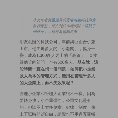
本文作者
黃雅麗
為前
香港無線科技商會
執行總監，原文刊於作者網誌
「這雙手
雖然小」
，標題為編輯所擬
朋友創辦的科技公司，年前與巨企合併兼
上市。他由卅多人的「小老闆」，搖身一
變，成為1,300多人之上的「高管」，直接
歸他管的部門，也有500多人。
朋友說，這
段時間一直在想一個問題：如何把小企業
以人為本的管理方式，應用在管理千多人
的大企業上，而不失效果呢？
管理小企業和管理大企業很不一樣。因為
要轉身快，小企重彈性，公司文化是有
的，但談不上太多規章、紀律、制度，像
上下班時間頗自由，請假也不用過五關斬