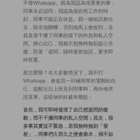
不發Whatsapp。因為我認為很重要的事，
同事未必認同；我認為很自然工作的時
刻，同事可能正在休息。我一個短訊射出
去，除非他關機，否則他馬上會收到，這
就直接干擾了同事的當下的作息和私人空
間。將心比己，我都不想無時無刻提心吊
膽，防著「老闆」隨時發射短訊，要求即
時答覆。
那怎麼辦？在大多數情況下，我不打
Whatsapp，會改寫一封極簡單的電郵給自
己，提醒次日上班見到同事時，再向他求
證某事。這樣做的好處有幾點：
首先，我可即時發泄了自己想提問的衝
動，而不干擾同事的私人空間；其次，很
多事其實並不緊急，若我無時無刻「發
射」，同事們久而久之便會麻木，倒不如