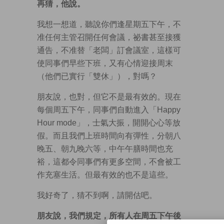
再猜，他說。
我想一想道，聽說你們逢星期五下午，不
准任何主管召開任何會議，祕書甚至接獲
通告，不准替「老闆」訂會議室，這樣可
使同事們早些下班，又有心情迎接周末
（他們已實行「雙休」），對嗎？
朋友說，也對，但它不是最有效的。現在
每個周五下午，同事們自動進入「Happy
Hour mode」，士氣大振，開開心心等放
假。而且我們上班時間向有彈性，分朝八
晚五、朝九晚六等，中午午膳時間也充
裕，這都令同事們有更多空間，不會被工
作充塞生活。但最有效的也不是這些。
我好奇了，猜不到啊，請開估吧。
朋友說，我們規定，所有人在周五下午後