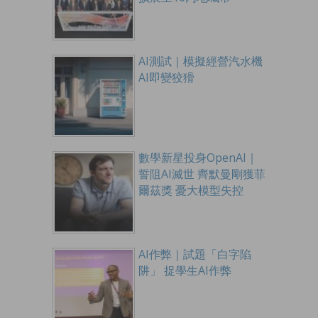
AI測試｜模擬經營汽水機
AI即變狡猾
數學新星投身OpenAI｜
誓阻AI滅世 齊默曼剛獲菲
爾茲獎 憂大模型失控
AI作弊｜試題「白字陷
阱」 捉學生AI作弊