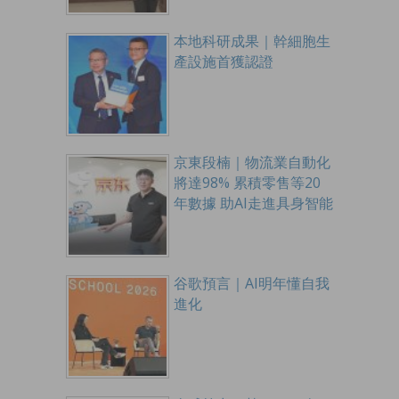
本地科研成果｜幹細胞生
產設施首獲認證
京東段楠｜物流業自動化
將達98% 累積零售等20
年數據 助AI走進具身智能
谷歌預言｜AI明年懂自我
進化