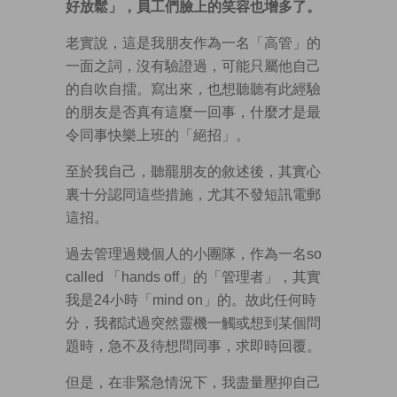
好放鬆」，員工們臉上的笑容也增多了。
老實說，這是我朋友作為一名「高管」的
一面之詞，沒有驗證過，可能只屬他自己
的自吹自擂。寫出來，也想聽聽有此經驗
的朋友是否真有這麼一回事，什麼才是最
令同事快樂上班的「絕招」。
至於我自己，聽罷朋友的敘述後，其實心
裏十分認同這些措施，尤其不發短訊電郵
這招。
過去管理過幾個人的小團隊，作為一名so
called 「hands off」的「管理者」，其實
我是24小時「mind on」的。故此任何時
分，我都試過突然靈機一觸或想到某個問
題時，急不及待想問同事，求即時回覆。
但是，在非緊急情況下，我盡量壓抑自己