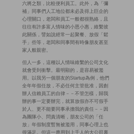
六將之類，比較便利員工。此外，為「彌
補」同事們人工地位都未必及得上巨企的
心理關口，老闆和員工一般都很熟絡，且
往往有許多富人情味的小恩小惠，維繫彼
此關係，譬如說經常一起聚餐、放假「鬆
手」些等，老闆和同事間有時像朋友甚至
家人般親密。
但人一多，這種以人情味維繫的公司文化
就會受到衝擊。最明顯的，是容易被濫
用。以我另一個朋友的Startup為例，他們
全年年假任放，不必任何主管批准，因創
辦人信賴員工的自律－－不管怎樣，歸我
辦的事一定要辦完，就算放假亦不可假手
於人、更不能要同事承擔我的責任－－因
為團隊小、問責清晰，朋友公司的「任
放」年假制度暫無被濫用，同事心理上也
很滿足。但這一應用到上千人的大公司裏