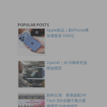
POPULAR POSTS
Apple新品｜新iPhone傳
加價最多1560元
OpenAI｜向10萬研究員
開放模型
創科出海 香港啟航HK
Tech 300全國千萬大賽
擴展至16內地城市