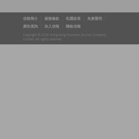
信報簡介
服務條款
私隱政策
免責聲明
廣告查詢
加入信報
聯絡信報
Copyright © 2026 Hong Kong Economic Journal Company
Limited. All rights reserved.