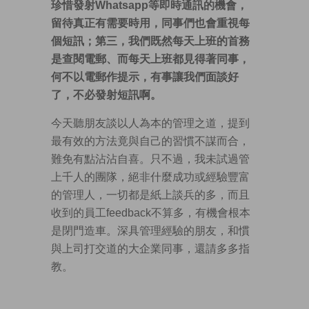
珍惜發射Whatsapp等即時通訊的機會，
留待真正有需要時用，同事們也會重視每
個短訊；第三，我們既然每天上班的首務
是查閱電郵、而每天上班都見得著同事，
何不以電郵作提示，有事讓我們面談好
了，不必發射短訊啊。
今天聽朋友談以人為本的管理之道，提到
最有效的方法竟與自己的習慣不謀而合，
難免有點沾沾自喜。只不過，我未試過管
上千人的團隊，絕非什麼成功或經驗豐富
的管理人，一切都是紙上談兵的多，而且
收到的員工feedback不算多，有機會根本
是閉門造車。深具管理經驗的朋友，和慣
與上司打交道的大企業同事，還請多多指
教。