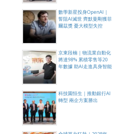
數學新星投身OpenAI｜
誓阻AI滅世 齊默曼剛獲菲
爾茲獎 憂大模型失控
京東段楠｜物流業自動化
將達98% 累積零售等20
年數據 助AI走進具身智能
科技園恒生｜推動銀行AI
轉型 兩企方案勝出