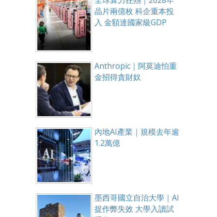
全球算力狂熱｜2028年
晶片兩億枚 科企重本投
入 金額達國家級GDP
Anthropic｜阿莫迪怕重
金招得貪財奴
內地AI產業｜規模去年逾
1.2萬億
墨西哥國立自治大學｜AI
捉作弊失效 大學入讀試