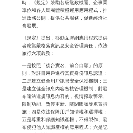
時，《規定》鼓勵各級黨政機關、企事業
單位和各人民團體積極運用應用程式，推
進政務公開，提供公共服務，促進經濟社
會發展。
《規定》提出，移動互聯網應用程式提供
者應當嚴格落實訊息安全管理責任，依法
履行六項義務：
成為 EJ Tech 會員
最新資訊（附創業懶人包）
一是按照「後台實名、前台自願」的原
箱！
則，對註冊用戶進行真實身份訊息認證；
二是建立健全用戶訊息安全保護機制；三
是建立健全訊息內容審核管理機制，對發
布違法違規訊息內容的，視情採取警示、
限制功能、暫停更新、關閉賬號等處置措
施；四是依法保障用戶知情權和選擇權；
五是尊重和保護知識產權，不得製作、發
布侵犯他人知識產權的應用程式；六是記