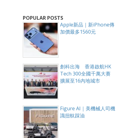
POPULAR POSTS
Apple新品｜新iPhone傳
加價最多1560元
創科出海 香港啟航HK
Tech 300全國千萬大賽
擴展至16內地城市
Figure AI｜美機械人司機
識扭軚踩油