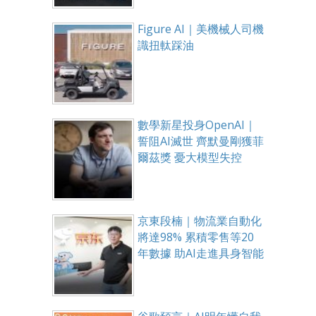
Figure AI｜美機械人司機
識扭軚踩油
數學新星投身OpenAI｜
誓阻AI滅世 齊默曼剛獲菲
爾茲獎 憂大模型失控
京東段楠｜物流業自動化
將達98% 累積零售等20
年數據 助AI走進具身智能