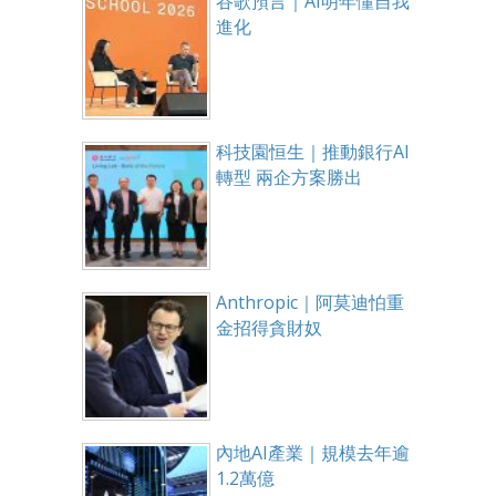
谷歌預言｜AI明年懂自我
進化
科技園恒生｜推動銀行AI
轉型 兩企方案勝出
Anthropic｜阿莫迪怕重
金招得貪財奴
內地AI產業｜規模去年逾
1.2萬億