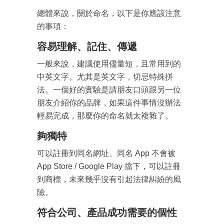
總體來說，關於命名，以下是你應該注意
的事項：
容易理解、記住、傳遞
一般來說，建議使用儘量短，且常用到的
中英文字。尤其是英文字，切忌特殊拼
法。一個好的實驗是請朋友口頭跟另一位
朋友介紹你的品牌，如果這件事情沒辦法
輕易完成，那麼你的命名就太複雜了。
夠獨特
可以註冊到同名網址、同名 App 不會被
App Store / Google Play 擋下，可以註冊
到商標，未來幾乎沒有引起法律糾紛的風
成為 EJ Tech 會員
險。
最新資訊（附創業懶人包）
箱！
符合公司、產品成功需要的個性