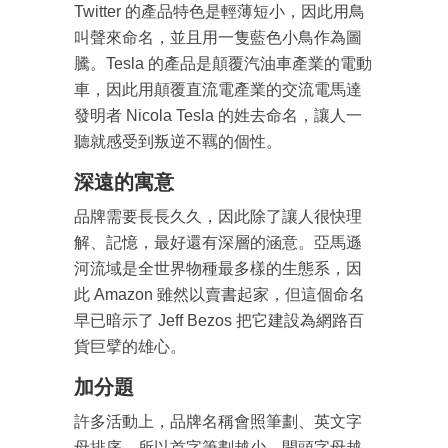
Twitter 的產品特色是輕薄短小，因此用鳥
叫聲來命名，並且用一隻藍色小鳥作為圖
騰。Tesla 的產品是顛覆汽油車產業的電動
車，因此用顛覆直流電產業的交流電馬達
發明者 Nicola Tesla 的姓去命名，讓人一
聽就感受到叛逆不羈的個性。
深遠的寓意
品牌需要長長久久，因此除了讓人很快理
解、記憶，最好還有深層的涵意。亞馬遜
河流域是全世界物種最多樣的生態系，因
此 Amazon 雖然以賣書起家，但這個命名
早已暗示了 Jeff Bezos 把它建設為網路百
貨巨擘的雄心。
加分題
許多活動上，品牌名稱會照筆劃、英文字
母排序，所以首字筆劃越少、開頭字母越