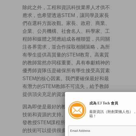
除此之外，工程和資訊科技業界人才供不
應求，也希望透過STEM，讓同學及家長
們在選科方面改觀。家長、政府、商業、
企業、公共機構、社會名人、科學家、工
程師和媒體之間應組成各種聯盟，共同關
注各界需求，並合作採取相關策略，為所
有學生提供高質量的STEM教育。高素質
的教師當然亦同樣重要。具有奉獻精神的
優秀師資隊伍是確保所有學生接受高質素
STEM的核心因素。我們要確保最好和最
有潛力的STEM教師不可流失，給予教師
提供頂尖充足的資源和支持。
成為 EJ Tech 會員
因為即使是最好的教師也需要教學材料、
最新資訊（附創業懶人包）
技術和資源的支持。教師沒有必要自己開
箱！
發教授STEM課程所需的所有工具。先進
的技術可以提供很多用於課堂教學的工