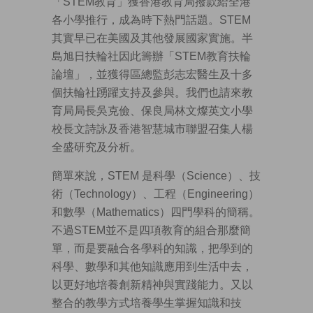
「STEM教育」獲香港教育局撥款給全港
各小學推行，成為時下熱門話題。STEM
其實早已在美國及其他發展國家實施。半
島旭日扶輪社因此籌辦「STEM教育扶輪
論壇」，並獲得區總監彭志宏醫生及十多
個扶輪社踴躍支持及參與。我們也請來教
育局局長吳克儉、保良局林文燦英文小學
校長文詩詠及香港智慧城市聯盟召集人楊
全盛研究及分析。
簡單來說，STEM 是科學（Science）、技
術（Technology）、工程（Engineering）
和數學（Mathematics）四門學科的簡稱。
不過STEM並不是四項教育的組合那麼簡
單，而是要融合各學科的知識，把學到的
科學、數學和其他知識應用到生活中去，
以更好地培養創新精神與實踐能力。又以
整合的教學方式培養學生掌握知識和技