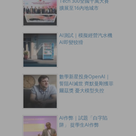
Tech 300全國千萬大賽
擴展至16內地城市
AI測試｜模擬經營汽水機
AI即變狡猾
數學新星投身OpenAI｜
誓阻AI滅世 齊默曼剛獲菲
爾茲獎 憂大模型失控
AI作弊｜試題「白字陷
阱」 捉學生AI作弊