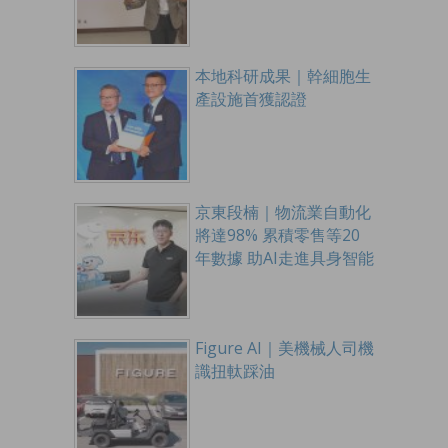
本地科研成果｜幹細胞生
產設施首獲認證
京東段楠｜物流業自動化
將達98% 累積零售等20
年數據 助AI走進具身智能
Figure AI｜美機械人司機
識扭軚踩油