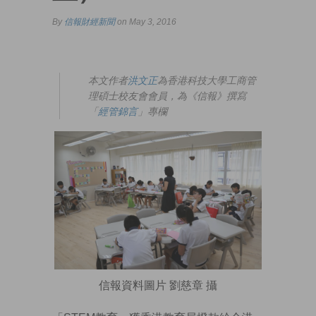
By
信報財經新聞
on May 3, 2016
本文作者
洪文正
為香港科技大學工商管
理碩士校友會會員，為《信報》撰寫
「
經管錦言
」專欄
信報資料圖片 劉慈章 攝