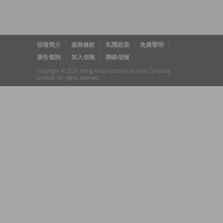
信報簡介
服務條款
私隱政策
免責聲明
廣告查詢
加入信報
聯絡信報
Copyright © 2026 Hong Kong Economic Journal Company
Limited. All rights reserved.