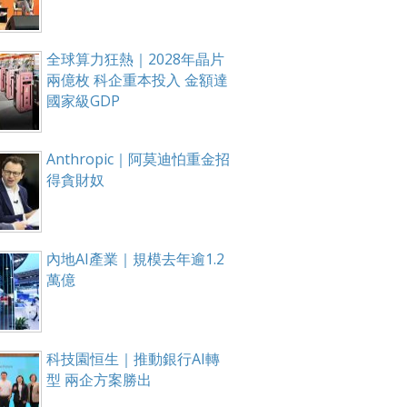
全球算力狂熱｜2028年晶片
兩億枚 科企重本投入 金額達
國家級GDP
Anthropic｜阿莫迪怕重金招
得貪財奴
內地AI產業｜規模去年逾1.2
萬億
科技園恒生｜推動銀行AI轉
型 兩企方案勝出