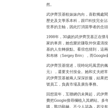
然。
武伊齊茨基較妹妹內向，喜歡獨處閱
歷史及文學系本科，跟IT科技完全
世界的主軸，因此打消當學者的念頭，
1998年，30歲的武伊齊茨基正在
家的車房，她也樂於賺取外快還清按
基的人生轉捩點。看倌也猜到，這兩個黃毛
和布林（Sergey Brin），而G
武伊齊茨基憶述，現時叱吒風雲的佩奇
元），還要支付按金。她和丈夫經常跟
武伊齊茨基被兩人深深折服，結果把心
號員工，負責市場及廣告事務。
回想當年，互聯網仍未興起，武伊齊茨
費把Google搜尋欄植入其網站。多
購，戰功顯赫。不少人認為，若沒有武