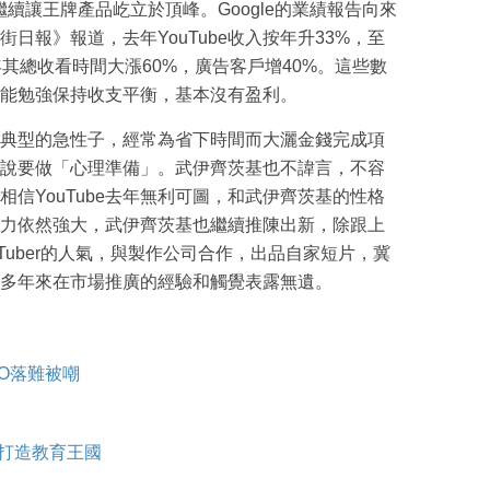
伺下，繼續讓王牌產品屹立於頂峰。Google的業績報告向來
日報》報道，去年YouTube收入按年升33%，至
其總收看時間大漲60%，廣告客戶增40%。這些數
e只能勉強保持收支平衡，基本沒有盈利。
基是典型的急性子，經常為省下時間而大灑金錢完成項
，都說要做「心理準備」。武伊齊茨基也不諱言，不容
信YouTube去年無利可圖，和武伊齊茨基的性格
影響力依然強大，武伊齊茨基也繼續推陳出新，除跟上
Tuber的人氣，與製作公司合作，出品自家短片，冀
，她多年來在市場推廣的經驗和觸覺表露無遺。
：
O落難被嘲
O打造教育王國