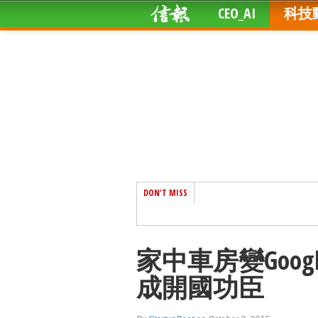
CEO_AI
科技
DON'T MISS
家中車房變Googl
成開國功臣