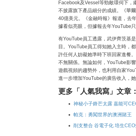
Facebook及Vessel等勁敵環
不披露旗下產品細分的成績。《華爾街
40億美元。《金融時報》報道，去年
據看似亮眼，但據報去年YouTub
有YouTube員工透露，武伊齊茨
目。YouTube員工得知她入主時
許任何人妨礙她準時下班回家進餐。相
不無關係。無論如何，YouTube
遊戲視頻的趨勢外，也利用自家You
進一步增加YouTube的廣告收入
更多「人氣我寫」文章
神秘小子鋒芒太露 嘉能可CE
帕克：勇闖世界的澳洲賭王
削支整合 谷電子化 培生CE