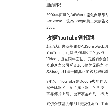
迎的網站。
2000年面世的AdWords開創
AdSense，現為Google第二大
23%。
收購YouTube省招牌
若說武伊齊茨基開發AdSense等工
YouTube，則是把招牌擦亮的妙招。
Video，但被同年面世、仍屬初創企
乾脆進言公司斥資16.5億美元將之收
為Google打造一間真正的視頻網站
9年來，YouTube是Google
起全球網民「拍片擺上網」的潮流，
至靠傳片上網、從寂寂無名到一舉成名的
武伊齊茨基去年2月被委任為YouTu