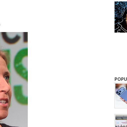
」
POPU
成為 EJ Tech 會員
最新資訊（附創業懶人包），直達郵