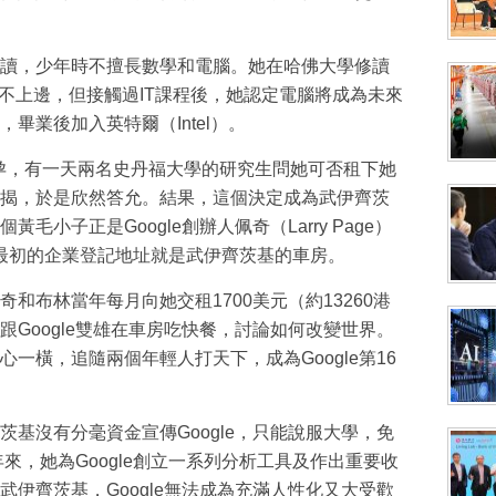
讀，少年時不擅長數學和電腦。她在哈佛大學修讀
沾不上邊，但接觸過IT課程後，她認定電腦將成為未來
畢業後加入英特爾（Intel）。
懷孕，有一天兩名史丹福大學的研究生問她可否租下她
揭，於是欣然答允。結果，這個決定成為武伊齊茨
小子正是Google創辦人佩奇（Larry Page）
oogle最初的企業登記地址就是武伊齊茨基的車房。
和布林當年每月向她交租1700美元（約13260港
Google雙雄在車房吃快餐，討論如何改變世界。
一橫，追隨兩個年輕人打天下，成為Google第16
基沒有分毫資金宣傳Google，只能說服大學，免
年來，她為Google創立一系列分析工具及作出重要收
伊齊茨基，Google無法成為充滿人性化又大受歡