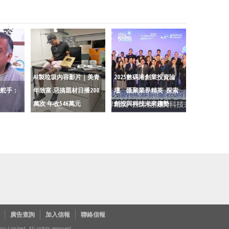
AI製垃圾內容影片｜美青
2025數碼港創業投資論
be舵手：
年致富 惡搞題材日播200
壇 匯聚業界精英 探索
萬次 年收546萬元
創投與科技未來趨勢
廣告查詢
加入信報
聯絡信報
Limited. All rights reserved.