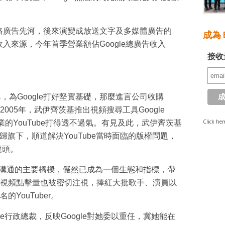
自助網絡廣告先河，後來演變成放送文字及多媒體廣告的
成為 E
廣告收入來源，今年首季營業額佔Google總廣告收入
接收
具，為Google打好堅實基礎，那麼進言公司收購
2005年，武伊齊茨基推出視頻搜尋工具Google
Click her
業的YouTube打得透不過氣。有見及此，武伊齊茨基
歸旗下，順道解決YouTube當時面臨的版權問題，
龍頭。
與年輕人溝通的主要橋樑，儼然已成為一個生態和指標，帶
視頻點擊量也被密切注視，捧紅大批歌手、演員以
YouTuber。
be行政總裁，反映Google對她委以重任，冀她能在