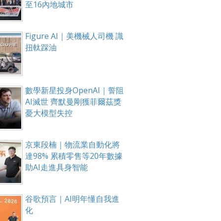
至16內地城市
Figure AI｜美機械人司機 識
扭軚踩油
數學新星投身OpenAI｜誓阻
AI滅世 齊默曼剛獲菲爾茲獎
憂大模型失控
京東段楠｜物流業自動化將
達98% 累積零售等20年數據
助AI走進具身智能
谷歌預言｜AI明年懂自我進
化