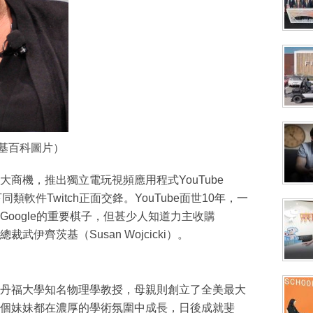
維基百科圖片）
龐大商機，推出獨立電玩視頻應用程式YouTube
下同類軟件Twitch正面交鋒。YouTube面世10年，一
oogle的重要棋子，但甚少人知道力主收購
總裁武伊齊茨基（Susan Wojcicki）。
丹福大學知名物理學教授，母親則創立了全美最大
個妹妹都在濃厚的學術氛圍中成長，日後成就斐