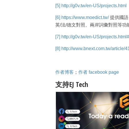
[5]
http://g0v.tw/en-US/projects.html
[6]
https://www.moedict.tw/
提供國語
英/法/德文對照、兩岸詞彙對照等功
[7]
http://g0v.tw/en-US/projects.htm
[8]
http://www.bnext.com.tw/article/
作者博客
；
作者 facebook page
支持EJ Tech