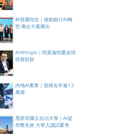
科技園恒生｜推動銀行AI轉
型 兩企方案勝出
Anthropic｜阿莫迪怕重金招
得貪財奴
內地AI產業｜規模去年逾1.2
萬億
墨西哥國立自治大學｜AI捉
作弊失效 大學入讀試重考