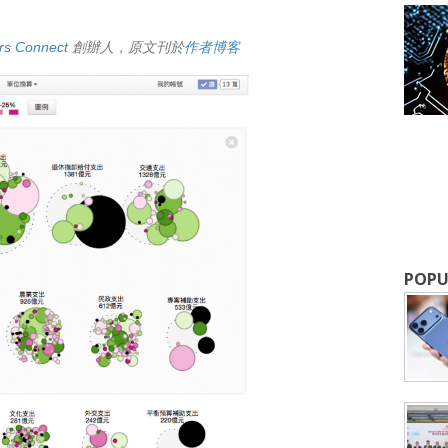
rs Connect
創辦人，原文刊於
作者博客
POPU
成為 EJ Tech 會員
最新資訊（附創業懶人包），直達郵