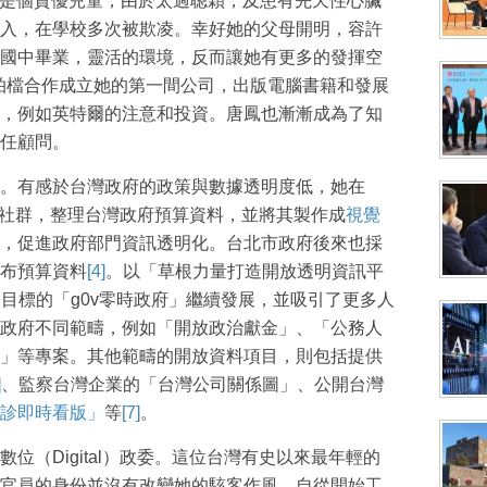
幼便是個資優兒童，由於太過聰穎，及患有先天性心臟
入，在學校多次被欺凌。幸好她的父母開明，容許
國中畢業，靈活的環境，反而讓她有更多的發揮空
與拍檔合作成立她的第一間公司，出版電腦書籍和發展
，例如英特爾的注意和投資。唐鳳也漸漸成為了知
任顧問。
。有感於台灣政府的政策與數據透明度低，她在
社群，整理台灣政府預算資料，並將其製作成
視覺
，促進政府部門資訊透明化。台北市政府後來也採
布預算資料
[4]
。以「草根力量打造開放透明資訊平
為目標的「g0v零時政府」繼續發展，並吸引了更多人
政府不同範疇，例如「開放政治獻金」、「公務人
」等專案。其他範疇的開放資料項目，則包括提供
]
、監察台灣企業的「台灣公司關係圖」、公開台灣
診即時看版」
等
[7]
。
位（Digital）政委。這位台灣有史以來最年輕的
官員的身份並沒有改變她的駭客作風。自從開始工