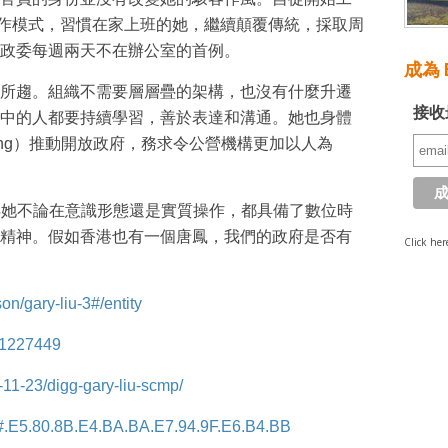
）工作模式，習慣在家上班的她，繼續顛覆傳統，採取周
政委每週兩天不在辦公室的首例。
成為 E
所趨。組織不需要層層疊的架構，也沒有什麼升遷
接收
中的人都要持續學習，善於表達和溝通。她也身體
rcing）推動開放政府，務求令公營機構更加以人為
得她不論在意識形態還是實質操作，都具備了數位時
精神。假如香港也有一個唐鳳，我們的政府是否有
Click her
n/gary-liu-3#/entity
s/1227449
-11-23/digg-gary-liu-scmp/
唐鳳#.E5.80.8B.E4.BA.BA.E7.94.9F.E6.B4.BB