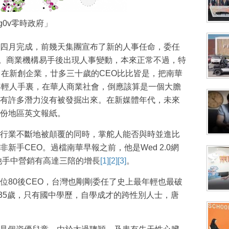
g0v零時政府」
四月完成，前幾天集團宣布了新的人事任命，委任
政總裁。商業機構易手後出現人事變動，本來正常不過，特
。在新創企業，廿多三十歲的CEO比比皆是，把南華
年輕人手裏，在華人商業社會，倒應該算是一個大膽
有許多潛力沒有被發掘出來。在新媒體年代，未來
份地區英文報紙。
行業不斷地被顛覆的同時，掌舵人能否與時並進比
新手CEO。過檔南華早報之前，他是Wed 2.0網
在他手中營銷有高達三陪的增長
[1]
[2]
[3]
。
位80後CEO，台灣也剛剛委任了史上最年輕也最破
年35歲，只有國中學歷，自學成才的跨性別人士，唐