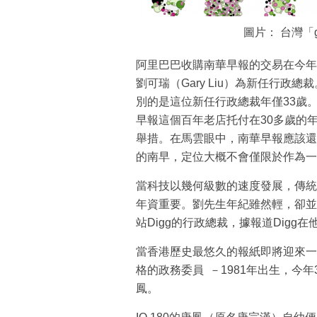
圖片： 台灣「
阿里巴巴收購南華早報的交易在今年
劉可瑞（Gary Liu）為新任行
別的是這位新任行政總裁年僅33歲
早報這個百年老店托付在30多歲的
舉措。在馬雲眼中，南華早報應該還
的南早，定位大概不會僅限於作為一
當科技以幾何級數的速度發展，傳統
年資重要。劉先生年紀雖然輕，卻並非
站Digg的行政總裁，據報道Digg
當香港歷史最悠久的報紙即將迎來一
格的政務委員 －1981年出生，今
鳳。