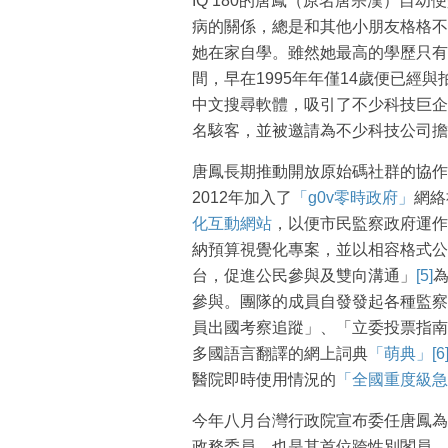
IQ 180的唐鳳（原名唐宗漢）自
病的關係，總是和其他小朋友格格不
她在家自學。雖然她最高的學歷只有
間，早在1995年年僅14歲便已經
中文搜尋軟體，吸引了不少科技巨企
名駭客，並被邀請為不少科技公司擔
唐鳳長期推動開放原始碼社群的協作
2012年加入了
「g0v零時政府」
網絡
化互動網站
，以便市民監察政府運作
納預算視覺化專案，並以相容格式公
台，促進公民參與及雙向溝通」
[5]
參與。團隊的成員自發發起各種監察
員出國考察追蹤」、「立委投票指南
多國語言翻譯的網上詞典
「萌典」
[6
醫院即時使用情況的
「全國重度級急
今年八月台灣行政院宣布委任唐鳳為數
政務委員，也是其首位跨性別閣員。