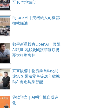
至16內地城市
Figure AI｜美機械人司機 識
扭軚踩油
數學新星投身OpenAI｜誓阻
AI滅世 齊默曼剛獲菲爾茲獎
憂大模型失控
京東段楠｜物流業自動化將
達98% 累積零售等20年數據
助AI走進具身智能
谷歌預言｜AI明年懂自我進
化