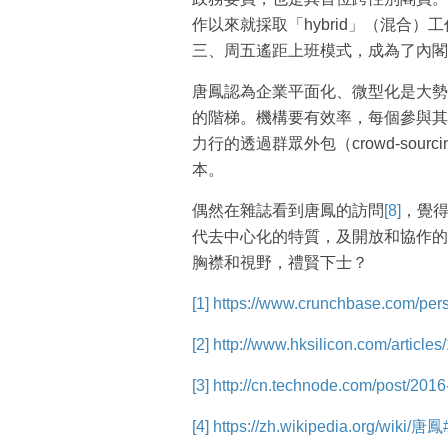
作以來就採取「hybrid」（混合
三、周五遙距上班模式，成為了內閣
唐鳳認為企業平面化、微型化是大勢
的階梯。機構要有效率，每個參與其
力行的透過群眾外包（crowd-sou
本。
偶然在雜誌看到唐鳳的訪問
[8]
，覺
代去中心化的特質，及開放和協作的
胸襟和視野，禮賢下士？
[1]
https://www.crunchbase.com/perso
[2]
http://www.hksilicon.com/article
[3]
http://cn.technode.com/post/2016
[4]
https://zh.wikipedia.org/wiki/