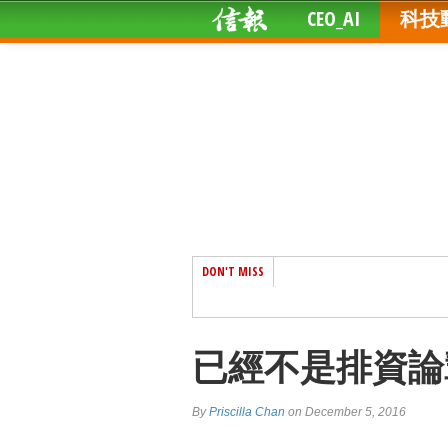
CEO_AI
科技
DON'T MISS
已經不是排資論
By
Priscilla Chan
on December 5, 2016