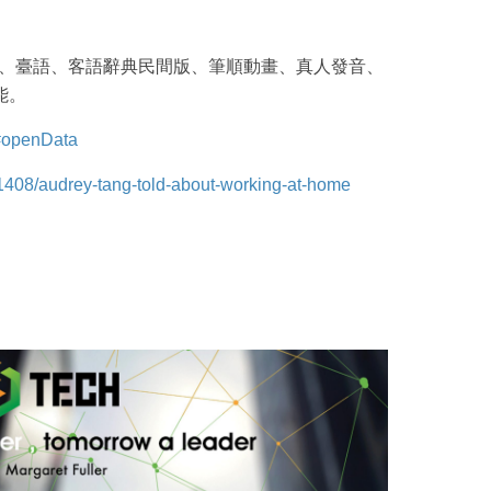
、臺語、客語辭典民間版、筆順動畫、真人發音、
能。
l#openData
41408/audrey-tang-told-about-working-at-home