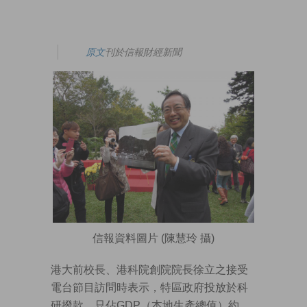
原文
刊於信報財經新聞
信報資料圖片 (陳慧玲 攝)
港大前校長、港科院創院院長徐立之接受
電台節目訪問時表示，特區政府投放於科
研撥款，只佔GDP（本地生產總值）約