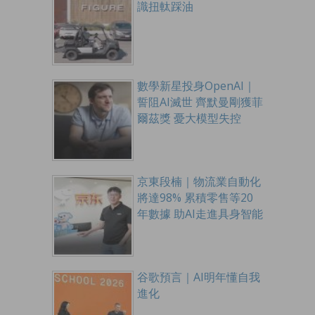
識扭軚踩油
數學新星投身OpenAI｜
誓阻AI滅世 齊默曼剛獲菲
爾茲獎 憂大模型失控
京東段楠｜物流業自動化
將達98% 累積零售等20
年數據 助AI走進具身智能
谷歌預言｜AI明年懂自我
進化