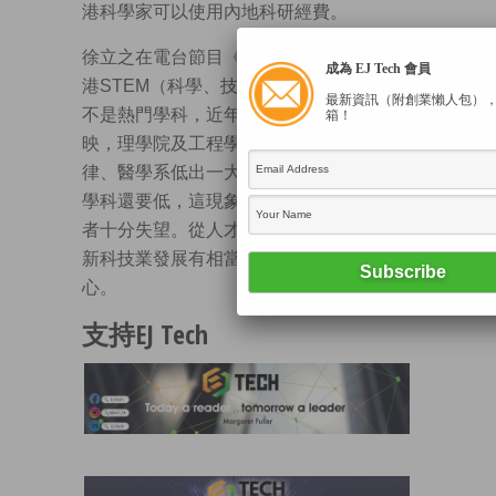
港科學家可以使用內地科研經費。
徐立之在電台節目《香港家書》稱，在香
成為 EJ Tech 會員
港STEM（科學、技術、工程及數學）並
最新資訊（附創業懶人包）
不是熱門學科，近年大學聯招數據亦反
箱！
映，理學院及工程學院學生入學成績較法
律、醫學系低出一大截，甚至比某商學院
學科還要低，這現象令從事科學研究的學
者十分失望。從人才角度看，亦對香港創
新科技業發展有相當負面影響，令人擔
心。
支持EJ Tech