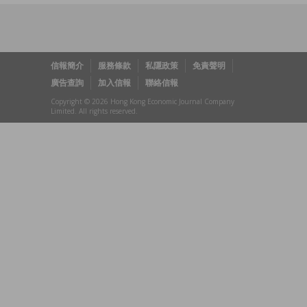
信報簡介
服務條款
私隱政策
免責聲明
廣告查詢
加入信報
聯絡信報
Copyright © 2026 Hong Kong Economic Journal Company
Limited. All rights reserved.