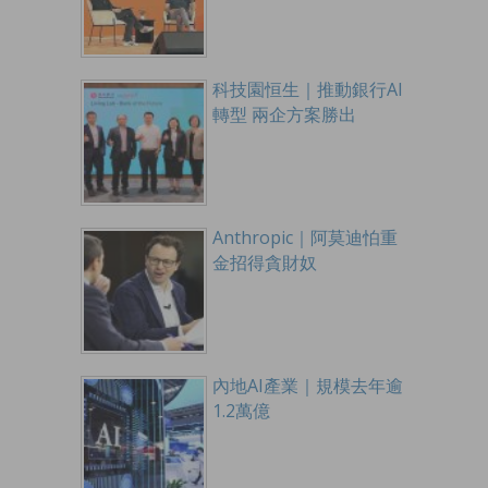
科技園恒生｜推動銀行AI
轉型 兩企方案勝出
Anthropic｜阿莫迪怕重
金招得貪財奴
內地AI產業｜規模去年逾
1.2萬億